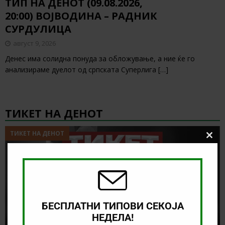
ТИП НА ДЕНОТ (09.08.2026,
20:00) ВОЈВОДИНА – РАДНИК
СУРДУЛИЦА
август 9, 2026
Денес има солидна понуда за обложување, а ние ќе го
анализираме дуелот од српската Суперлига
[…]
ТИКЕТ НА ДЕНОТ
ТИКЕТ НА ДЕНОТ
Clos
this
modu
БЕСПЛАТНИ ТИПОВИ СЕКОЈА
НЕДЕЛА!