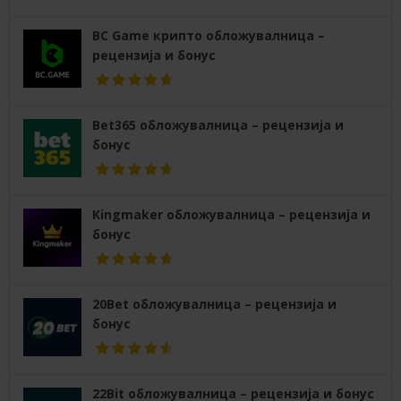
BC Game крипто обложувалница –
рецензија и бонус
Bet365 обложувалница – рецензија и
бонус
Kingmaker обложувалница – рецензија и
бонус
20Bet обложувалница – рецензија и
бонус
22Bit обложувалница – рецензија и бонус