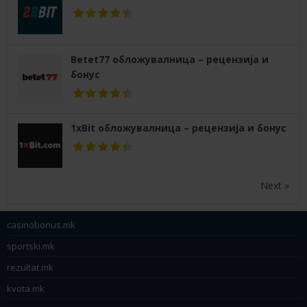
Betet77 обложувалница – рецензија и
бонус
1xBit обложувалница – рецензија и бонус
Next »
casinobonus.mk
sportski.mk
rezultat.mk
kvota.mk