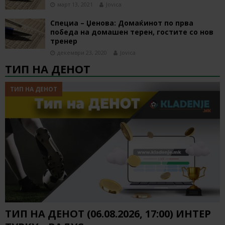
март 13, 2021
Jovica
Специа – Џенова: Домаќинот по прва
победа на домашен терен, гостите со нов
тренер
декември 23, 2020
Jovica
ТИП НА ДЕНОТ
ТИП НА ДЕНОТ
ТИП НА ДЕНОТ (06.08.2026, 17:00) ИНТЕР