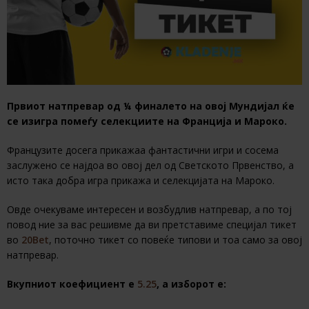
Првиот натпревар од ¼ финалето на овој Мундијал ќе
се изигра помеѓу селекциите на Франција и Мароко.
Французите досега прикажаа фантастични игри и сосема
заслужено се најдоа во овој дел од Светското Првенство, а
исто така добра игра прикажа и селекцијата на Мароко.
Овде очекуваме интересен и возбудлив натпревар, а по тој
повод ние за вас решивме да ви претставиме специјал тикет
во
20Bet
, поточно тикет со повеќе типови и тоа само за овој
натпревар.
Вкупниот коефициент е
5.25
, а изборот е: