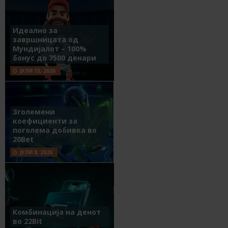
Идеално за
завршницата од
Мундијалот – 100%
бонус до 7500 денари
ЈУЛИ 15, 2026
Зголемени
коефициенти за
поголема добивка во
20Bet
ЈУЛИ 8, 2026
Комбинација на денот
во 22Bit