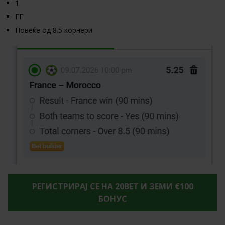
1
ГГ
Повеќе од 8.5 корнери
РЕГИСТРИРАЈ СЕ НА 20BET И ЗЕМИ €100
БОНУС