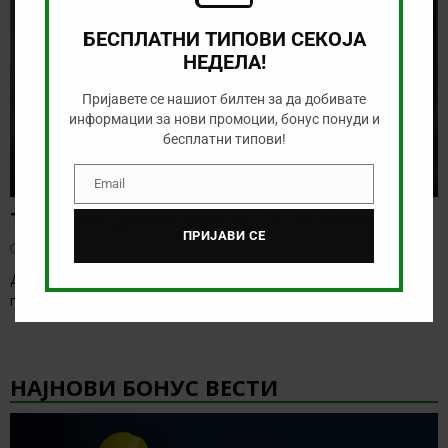
БЕСПЛАТНИ ТИПОВИ СЕКОЈА
НЕДЕЛА!
Пријавете се нашиот билтен за да добивате
информации за нови промоции, бонус понуди и
бесплатни типови!
Email
Email
Тикет на денот (среда, 05.08.2026)
ПРИЈАВИ СЕ
август 5, 2026
Денес имаме нешто послаба понуда, но затоа веќе утре таа
понуда ќе биде значително подобрена.
[…]
НАЈНОВИ БОНУС ВЕСТИ