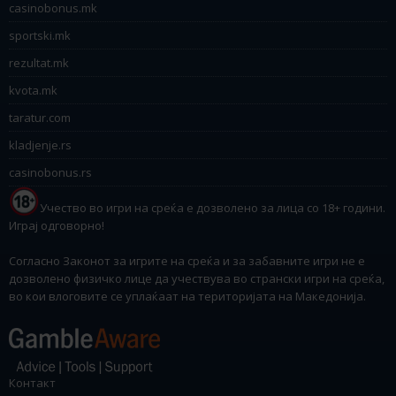
casinobonus.mk
sportski.mk
rezultat.mk
kvota.mk
taratur.com
kladjenje.rs
casinobonus.rs
Учество во игри на среќа е дозволено за лица со 18+ години.
Играј одговорно!
Согласно Законот за игрите на среќа и за забавните игри не е
дозволено физичко лице да учествува во странски игри на среќа,
во кои влоговите се уплаќаат на територијата на Македонија.
Контакт