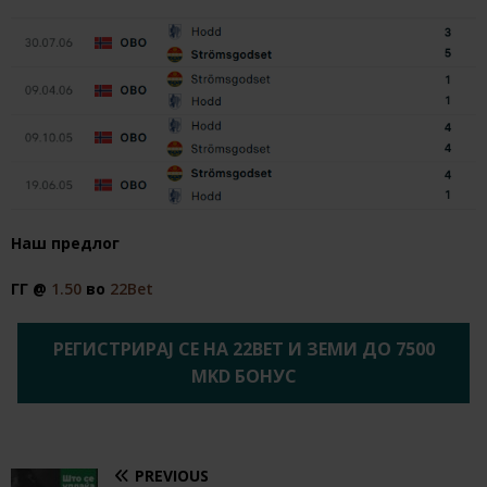
Наш предлог
ГГ @
1.50
во
22Bet
РЕГИСТРИРАЈ СЕ НА 22BET И ЗЕМИ ДО 7500
MKD БОНУС
PREVIOUS