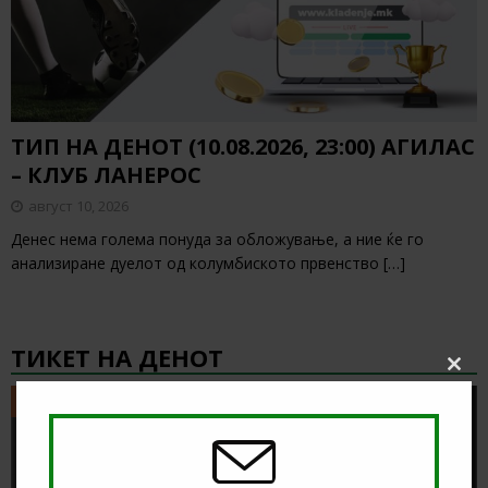
ТИП НА ДЕНОТ (10.08.2026, 23:00) АГИЛАС
– КЛУБ ЛАНЕРОС
август 10, 2026
Денес нема голема понуда за обложување, а ние ќе го
анализиране дуелот од колумбиското првенство
[…]
ТИКЕТ НА ДЕНОТ
Clos
this
ТИКЕТ НА ДЕНОТ
modu