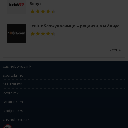
бонус
1xBit обложувалница – рецензија и бонус
Next »
casinobonus.mk
sportski.mk
rezultat.mk
kvota.mk
taratur.com
kladjenje.rs
casinobonus.rs