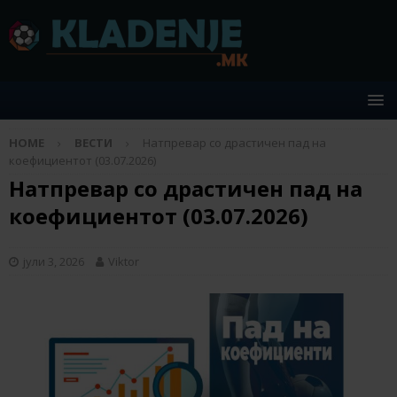
HOME
ВЕСТИ
Натпревар со драстичен пад на
коефициентот (03.07.2026)
Натпревар со драстичен пад на
коефициентот (03.07.2026)
јули 3, 2026
Viktor