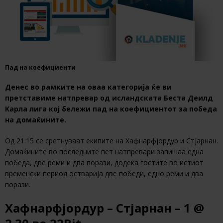
Пад на коефициенти
Денес во рамките на оваа категорија ќе ви
претставиме натпревар од исландската Беста Деилд
Карла лига кој бележи пад на коефициентот за победа
на домаќините.
Од 21:15 се сретнуваат екипите на Хафнарфјордур и Стјарнан.
Домаќините во последните пет натпревари запишаа една
победа, две реми и два порази, додека гостите во истиот
временски период остварија две победи, едно реми и два
порази.
Хафнарфјордур – Стјарнан – 1 @