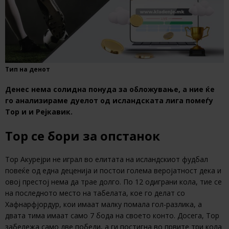
Тип на денот
Денес нема солидна понуда за обложување, а ние ќе
го анализираме дуелот од исландската лига помеѓу
Тор и и Рејкавик.
Тор се бори за опстанок
Тор Акурејри не играл во елитата на исландскиот фудбал
повеќе од една деценија и постои голема веројатност дека и
овој престој нема да трае долго. По 12 одиграни кола, тие се
на последното место на табелата, кое го делат со
Хафнарфјордур, кои имаат малку помала гол-разлика, а
двата тима имаат само 7 бода на своето конто. Досега, Тор
забележа само две победи, а ги постигна во првите три кола