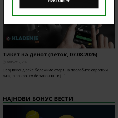
ПРИЈАВИ СЕ
Тикет на денот (петок, 07.08.2026)
август 7, 2026
Овој викенд веќе бележиме старт на послабите европски
лиги, а за кратко ќе започнат и
[…]
НАЈНОВИ БОНУС ВЕСТИ