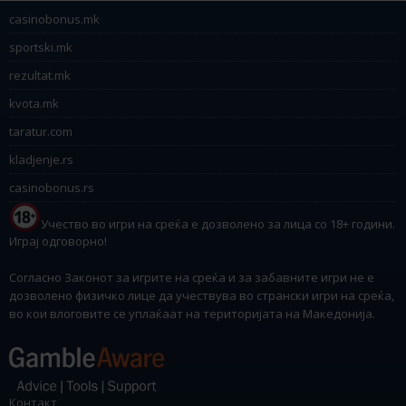
casinobonus.mk
sportski.mk
rezultat.mk
kvota.mk
taratur.com
kladjenje.rs
casinobonus.rs
Учество во игри на среќа е дозволено за лица со 18+ години.
Играј одговорно!
Согласно Законот за игрите на среќа и за забавните игри не е
дозволено физичко лице да учествува во странски игри на среќа,
во кои влоговите се уплаќаат на територијата на Македонија.
Контакт