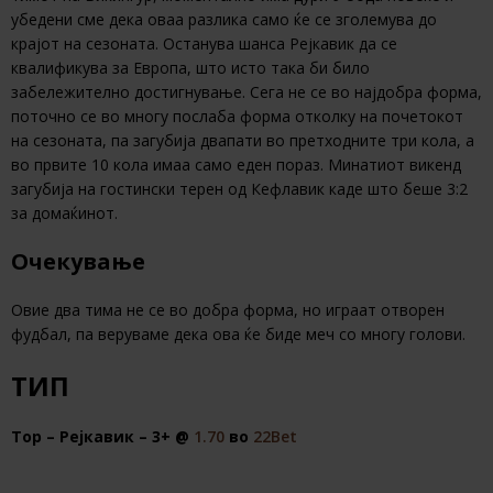
убедени сме дека оваа разлика само ќе се зголемува до
крајот на сезоната. Останува шанса Рејкавик да се
квалификува за Европа, што исто така би било
забележително достигнување. Сега не се во најдобра форма,
поточно се во многу послаба форма отколку на почетокот
на сезоната, па загубија двапати во претходните три кола, а
во првите 10 кола имаа само еден пораз. Минатиот викенд
загубија на гостински терен од Кефлавик каде што беше 3:2
за домаќинот.
Очекување
Овие два тима не се во добра форма, но играат отворен
фудбал, па веруваме дека ова ќе биде меч со многу голови.
ТИП
Тор – Рејкавик – 3+ @
1.70
во
22Bet