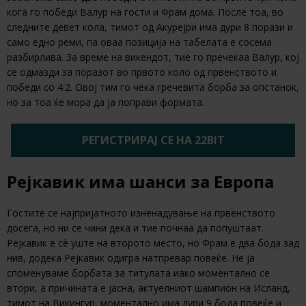
кога го победи Валур на гости и Фрам дома. После тоа, во
следните девет кола, тимот од Акурејри има дури 8 порази и
само едно реми, па оваа позиција на табелата е сосема
разбирлива. За време на викендот, тие го пречекаа Валур, кој
се одмазди за поразот во првото коло од првенството и
победи со 4:2. Овој тим го чека гречевита борба за опстанок,
но за тоа ќе мора да ја поправи формата.
РЕГИСТРИРАЈ СЕ НА 22BIT
Рејкавик има шанси за Европа
Гостите се најпријатното изненадување на првенството
досега, но ни се чини дека и тие почнаа да попуштаат.
Рејкавик е сè уште на второто место, но Фрам е два бода зад
нив, додека Рејкавик одигра натпревар повеќе. Не ја
споменуваме борбата за титулата иако моментално се
втори, а причината е јасна, актуелниот шампион на Исланд,
тимот на Викингур, моментално има дури 9 бода повеќе и