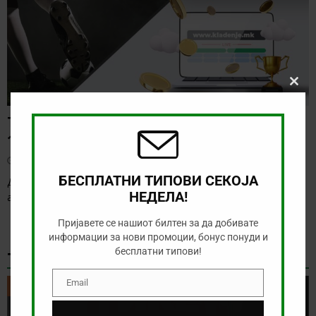
Clos
this
modu
ТИП НА ДЕНОТ (07.08.2026,
19:00) САНДЕФЈОРД – КФУМ
август 7, 2026
БЕСПЛАТНИ ТИПОВИ СЕКОЈА
Денес нема солидна понуда за обложување, а ние ќе го
НЕДЕЛА!
анализираме дуелот од норвешката лига
[…]
Пријавете се нашиот билтен за да добивате
информации за нови промоции, бонус понуди и
бесплатни типови!
ТИКЕТ НА ДЕНОТ
Email
ТИКЕТ НА ДЕНОТ
Email