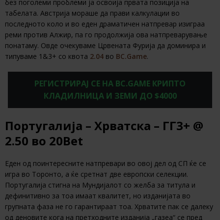
без поголеми проблеми ја освоија првата позиција на
табелата. Австрија мораше да прави калкулации во
последното коло и во еден драматичен натпревар изиграа
реми против Алжир, па го продолжија ова натпреварување
понатаму. Овде очекуваме Црвената Фурија да доминира и
типуваме 1&3+ со квота
2.04
во
BC.Game
.
РЕГИСТРИРАЈ СЕ НА BC.GAME КРИПТО
КЛАДИЛНИЦА И ЗЕМИ ДО $4000
Португалија – Хрватска – ГГ3+ @
2.50 во 20Bet
Еден од поинтересните натпревари во овој дел од СП ќе се
игра во Торонто, а ќе сретнат две европски селекции.
Португалија стигна на Мундијалот со желба за титула и
дефинитивно за тоа имаат квалитет, но изданијата во
групната фаза не го гарантираат тоа. Хрватите пак се далеку
од деновите кога на претходните изданија „газеа“ се пред