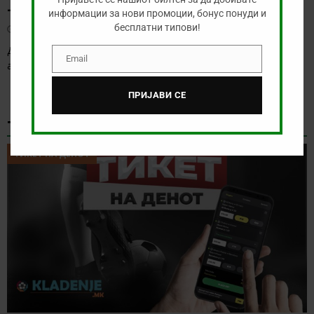
– САО ПАОЛО
информации за нови промоции, бонус понуди и
бесплатни типови!
август 8, 2026
Денес нема голема понуда за обложување, а ние ќе го
Email
Email
анализираме дуелот од бразилското првенство
[…]
ПРИЈАВИ СЕ
ТИКЕТ НА ДЕНОТ
ТИКЕТ НА ДЕНОТ