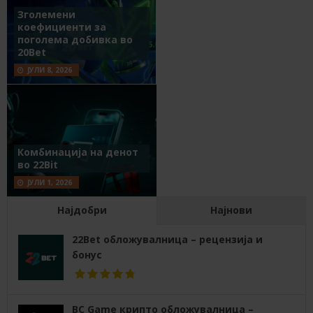
Зголемени
коефициенти за
поголема добивка во
20Bet
ЈУЛИ 8, 2026
Комбинација на денот
во 22Bit
ЈУЛИ 1, 2026
Најдобри
Најнови
22Bet обложувалница – рецензија и
бонус
BC Game крипто обложувалница –