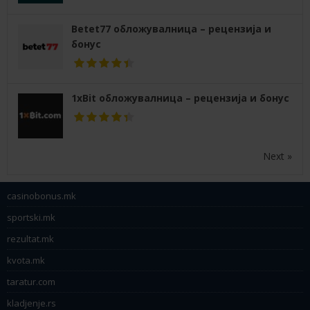
Betet77 обложувалница – рецензија и
бонус
1xBit обложувалница – рецензија и бонус
Next »
casinobonus.mk
sportski.mk
rezultat.mk
kvota.mk
taratur.com
kladjenje.rs