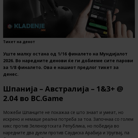
Тикет на денот
Уште малку остана од 1/16 финалето на Мундијалот
2026. Во наредните денови ќе ги добиеме сите парови
за 1/8 финалето. Ова е нашиот предлог тикет за
денес.
Шпанија – Австралија – 1&3+ @
2.04 во BC.Game
Можеби Шпанците не покажаа се што знаат и умеат, но
искрено и немаше реална потреба за тоа. Започнаа со голем
кикс против Зеленортската Република, но победија во
наредните два дуели против Саудиска Арабија и Уругвај, па