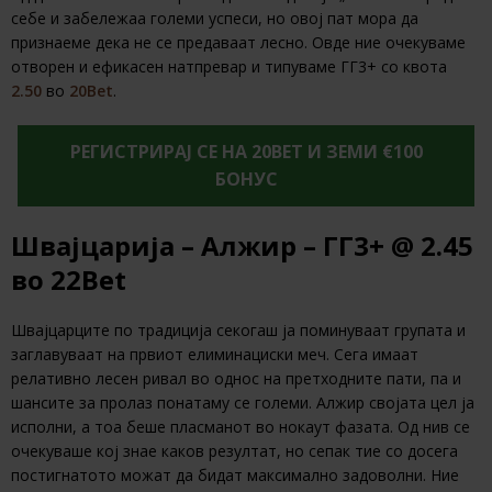
себе и забележаа големи успеси, но овој пат мора да
признаеме дека не се предаваат лесно. Овде ние очекуваме
отворен и ефикасен натпревар и типуваме ГГ3+ со квота
2.50
во
20Bet
.
РЕГИСТРИРАЈ СЕ НА 20BET И ЗЕМИ €100
БОНУС
Швајцарија – Алжир – ГГ3+ @ 2.45
во 22Bet
Швајцарците по традиција секогаш ја поминуваат групата и
заглавуваат на првиот елиминациски меч. Сега имаат
релативно лесен ривал во однос на претходните пати, па и
шансите за пролаз понатаму се големи. Алжир својата цел ја
исполни, а тоа беше пласманот во нокаут фазата. Од нив се
очекуваше кој знае каков резултат, но сепак тие со досега
постигнатото можат да бидат максимално задоволни. Ние