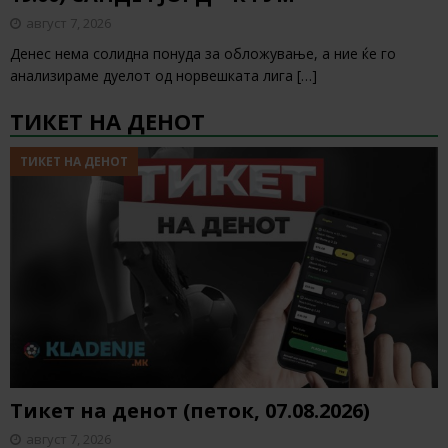
август 7, 2026
Денес нема солидна понуда за обложување, а ние ќе го
анализираме дуелот од норвешката лига
[…]
ТИКЕТ НА ДЕНОТ
ТИКЕТ НА ДЕНОТ
Тикет на денот (петок, 07.08.2026)
август 7, 2026