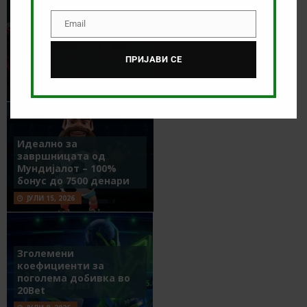
Email
Email
Крипто бонус до 3500
ПРИЈАВИ СЕ
УСДТ во 22Bit
ЈУЛИ 29, 2026
Идеално за
завршницата од
Мундијалот – 100%
бонус до 7500 денари
ЈУЛИ 15, 2026
Зголемени
коефициенти за
поголема добивка во
20Bet