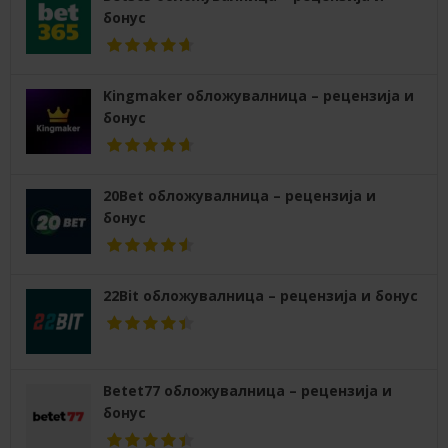
бонус
Kingmaker обложувалница – рецензија и
бонус
20Bet обложувалница – рецензија и
бонус
22Bit обложувалница – рецензија и бонус
Betet77 обложувалница – рецензија и
бонус