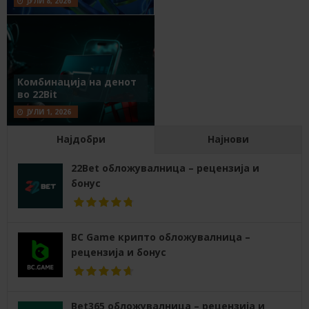
ЈУЛИ 8, 2026
Комбинација на денот
во 22Bit
ЈУЛИ 1, 2026
Најдобри
Најнови
22Bet обложувалница – рецензија и
бонус
BC Game крипто обложувалница –
рецензија и бонус
Bet365 обложувалница – рецензија и