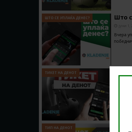
Што с
ШТО СЕ УПЛАЌА ДЕНЕС?
јуни 1,
Вчера уп
победни
Тикет
ТИКЕТ НА ДЕНОТ
јуни 1,
Во првио
некои пр
ТИП Н
ТИП НА ДЕНОТ