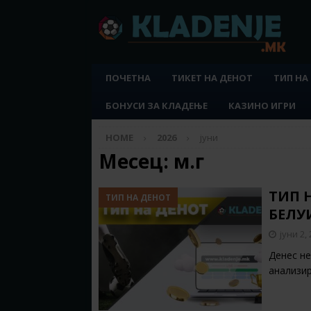
ПОЧЕТНА
ТИКЕТ НА ДЕНОТ
ТИП НА
БОНУСИ ЗА КЛАДЕЊЕ
КАЗИНО ИГРИ
HOME
2026
јуни
Месец:
м.г
ТИП Н
ТИП НА ДЕНОТ
БЕЛУ
јуни 2,
Денес не
анализи