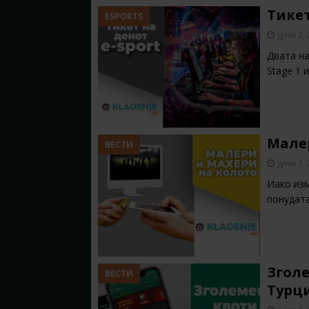
Тикет
ESPORTS
јуни 2,
Двата на
Stage 1 
Мале
ВЕСТИ
јуни 1,
Иако из
понудата
Згол
ВЕСТИ
Турци