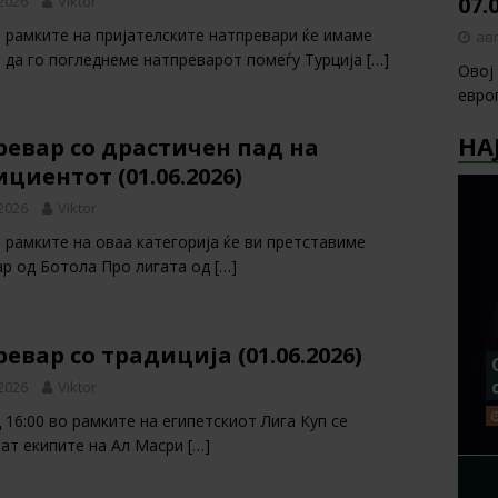
07.
 2026
Viktor
 рамките на пријателските натпревари ќе имаме
авг
 да го погледнеме натпреварот помеѓу Турција
[…]
Овој
европ
НА
евар со драстичен пад на
циентот (01.06.2026)
 2026
Viktor
 рамките на оваа категорија ќе ви претставиме
ар од Ботола Про лигата од
[…]
евар со традиција (01.06.2026)
 2026
Viktor
 16:00 во рамките на египетскиот Лига Куп се
аат екипите на Ал Масри
[…]