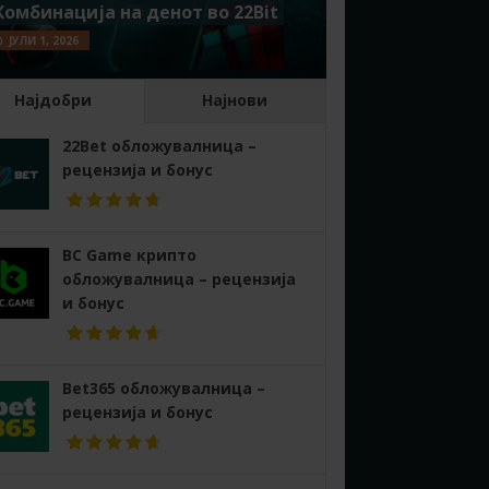
Комбинација на денот во 22Bit
ЈУЛИ 1, 2026
Најдобри
Најнови
22Bet обложувалница –
рецензија и бонус
BC Game крипто
обложувалница – рецензија
и бонус
Bet365 обложувалница –
рецензија и бонус