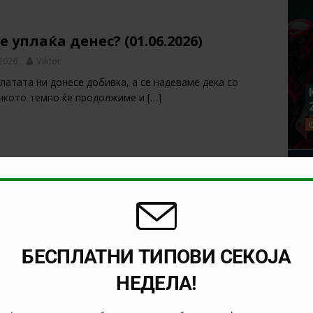
е уплаќа денес? (01.06.2026)
 2026
Viktor
латата ни донесе добивка, а се надеваме дека со
чкото темпо ќе продолжиме и
[…]
 на денот (понеделник, 01.06.2026)
 2026
Viktor
т ден од месецот јуни, понудата е очајна. Сепак има
ијателски дуели кои
[…]
БЕСПЛАТНИ ТИПОВИ СЕКОЈА
НЕДЕЛА!
А ДЕНОТ (01.06.2026, 18:30) ТУРЦИЈА –