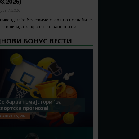
08.2026)
уст 7, 2026
 викенд веќе бележиме старт на послабите
ски лиги, а за кратко ќе започнат и
[…]
ЈНОВИ БОНУС ВЕСТИ
Се бараат „мајстори“ за
спортска прогноза!
АВГУСТ 5, 2026