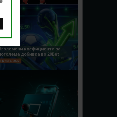
ви
Зголемени коефициенти за
поголема добивка во 20Bet
ЈУЛИ 8, 2026