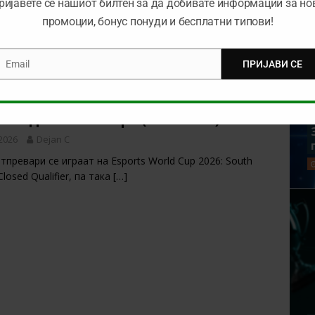
ријавете се нашиот билтен за да добивате информации за но
ДОНИЈА
промоции, бонус понуди и бесплатни типови!
 2026
Petar K.
ма голема понуда за обложување, а ние ќе го
раме дуелот помеѓѕ репрезентациите на
[…]
Email
ПРИЈАВИ СЕ
mail
 на денот е-Спорт (01.06.2026)
 2026
Dejan C
тпревари се играат на Esports World Cup 2026: South
losed Qualifier, па така
[…]