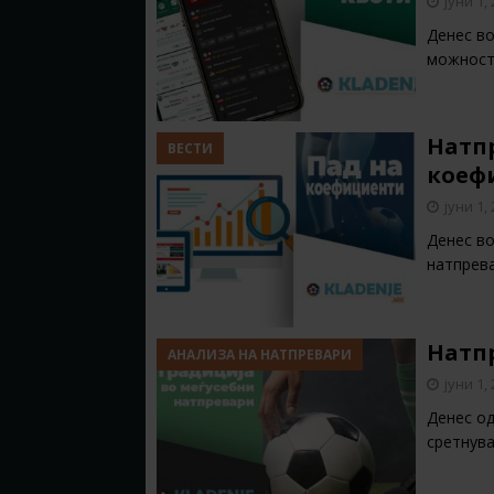
јуни 1,
Денес во
можност
Натпр
ВЕСТИ
коефи
јуни 1,
Денес во
натпрев
Натпр
АНАЛИЗА НА НАТПРЕВАРИ
јуни 1,
Денес од
сретнув