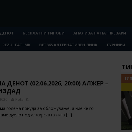
 ДЕНОТ
БЕСПЛАТНИ ТИПОВИ
АНАЛИЗА НА НАТПРЕВАРИ
REZULTATI MK
BET365 АЛТЕРНАТИВЕН ЛИНК
ТУРНИРИ
ТИ
ТИП
А ДЕНОТ (02.06.2026, 20:00) АЛЖЕР –
ИЗДАД
 2026
Petar K.
ма голема понуда за обложување, а ние ќе го
раме дуелот од алжирската лига
[…]