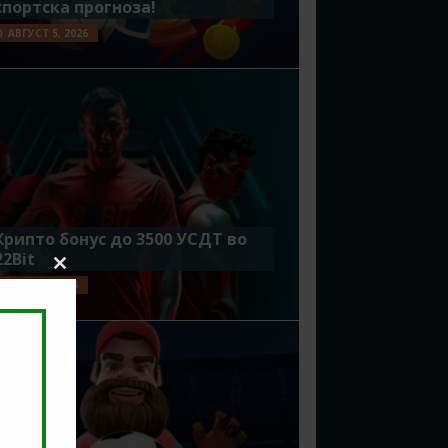
спортска прогноза!
АВГУСТ 5, 2026
Крипто бонус до 3500 УСДТ во
22Bit
Close
ЈУЛИ 29, 2026
this
module