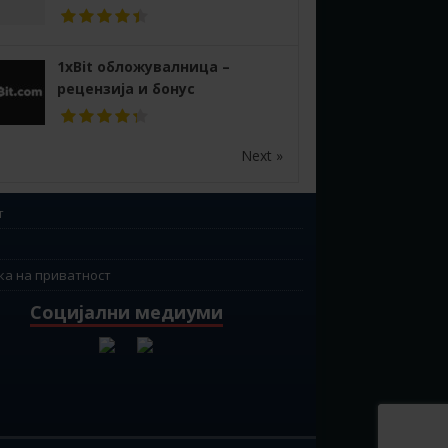
1xBit обложувалница –
рецензија и бонус
Next »
т
ка на приватност
Социјални медиуми