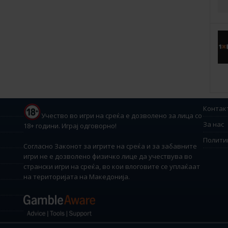
Контак
Учество во игри на среќа е дозволено за лица со
За нас
18+ години. Играј одговорно!
Полити
Согласно Законот за игрите на среќа и за забавните
игри не е дозволено физичко лице да учествува во
странски игри на среќа, во кои влоговите се уплаќаат
на територијата на Македонија.