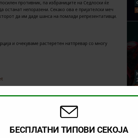
 посилен противник, па избраниците на Седлоски ќе
да останат непоразени. Секако ова е пријателски меч
кторот да им даде шанса на помлади репрезентативци.
рција и очекуваме растеретен натпревар со многу
et
NEXT
26)
Тикет на денот (понеделник,
01.06.2026)
БЕСПЛАТНИ ТИПОВИ СЕКОЈА