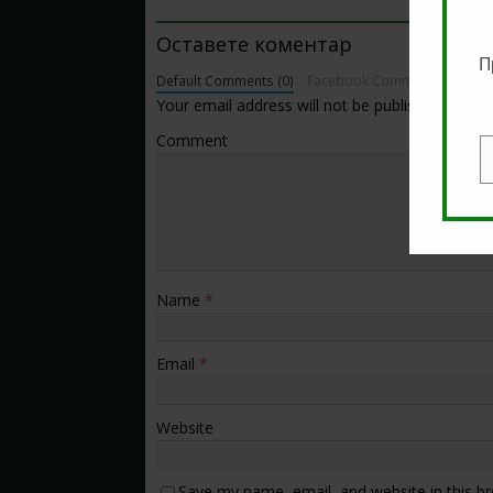
BE THE FIRST TO COMMENT
Оставете коментар
П
Default Comments (0)
Facebook Comments
Your email address will not be published.
Comment
E
Name
*
Email
*
Website
Save my name, email, and website in this b