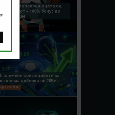
Идеално за завршницата од
Мундијалот – 100% бонус до
ви
7500 денари
ЈУЛИ 15, 2026
Зголемени коефициенти за
поголема добивка во 20Bet
ЈУЛИ 8, 2026