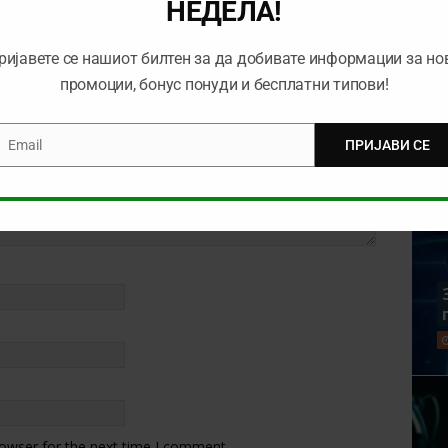
НЕДЕЛА!
ријавете се нашиот билтен за да добивате информации за но
промоции, бонус понуди и бесплатни типови!
Email
ПРИЈАВИ СЕ
mail
rowser for the next time I comment.