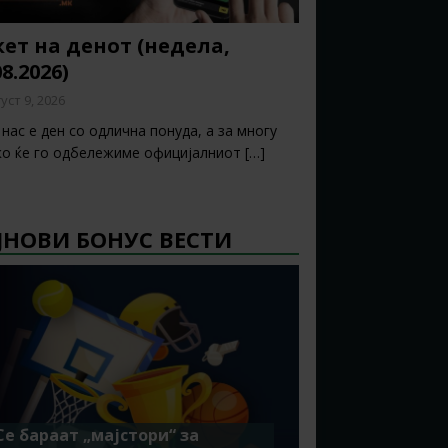
ет на денот (недела,
08.2026)
уст 9, 2026
нас е ден со одлична понуда, а за многу
ко ќе го одбележиме официјалниот
[…]
ЈНОВИ БОНУС ВЕСТИ
Се бараат „мајстори“ за