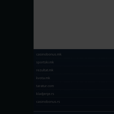
casinobonus.mk
sportski.mk
rezultat.mk
kvota.mk
taratur.com
kladjenje.rs
casinobonus.rs