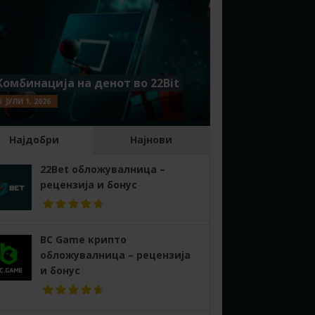
Комбинација на денот во 22Bit
ЈУЛИ 1, 2026
Најдобри
Најнови
22Bet обложувалница –
рецензија и бонус
BC Game крипто
обложувалница – рецензија
и бонус