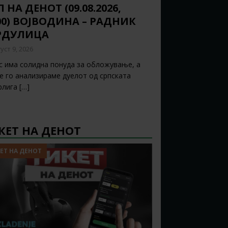
 НА ДЕНОТ (09.08.2026,
:00) ВОЈВОДИНА – РАДНИК
РДУЛИЦА
уст 9, 2026
с има солидна понуда за обложување, а
ќе го анализираме дуелот од српската
рлига
[…]
КЕТ НА ДЕНОТ
ЕТ НА ДЕНОТ