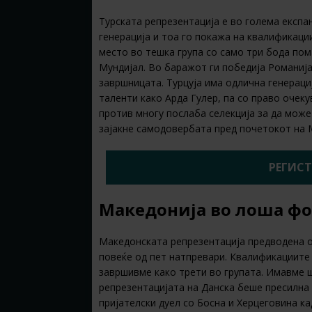
Турската репрезентација е во голема експа
генерација и тоа го покажа на квалификаци
место во тешка група со само три бода по
Мундијал. Во баражот ги победија Романија
завршницата. Турцуја има одлична генераци
таленти како Арда Гулер, па со право очеку
против многу послаба селекција за да може 
зајакне самодовербата пред почетокот на 
РЕГИСТ
Македонија во лоша ф
Македонската репрезентација предводена о
повеќе од пет натпревари. Квалификациите 
завршивме како трети во групата. Имавме ш
репрезентацијата на Данска беше пресилна 
пријателски дуел со Босна и Херцеговина к