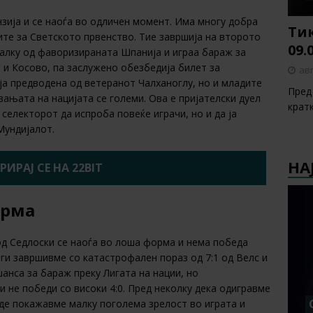
нзија и се наоѓа во одличен момент. Има многу добра
Тик
ите за Светското првенство. Тие завршија на второто
09.
малку од фаворизираната Шпанија и играа бараж за
 и Косово, па заслужено обезбедија билет за
авг
ја предводена од ветеранот Чалханоглу, но и младите
Пред 
вањата на нацијата се големи. Ова е пријателски дуел
крат
селекторот да испроба повеќе играчи, но и да ја
Мундијалот.
НА
РИРАЈ СЕ НА 22BIT
орма
д Седлоски се наоѓа во лоша форма и нема победа
ги завршивме со катастрофален пораз од 7:1 од Велс и
анса за бараж преку Лигата на нации, но
и не победи со високи 4:0. Пред неколку дека одигравме
аде покажавме малку поголема зрелост во играта и