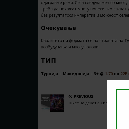
одигравме реми. Сега следува меч со многу
треба да покажат многу повеќе ако сакаат 
без резултатски императив и можност селе
Очекување
Квалитетот и формата се на страната на Ту
возбудувања и многу голови.
ТИП
Турција – Македонија – 3+ @
1.70
во
22B
PREVIOUS
Тикет на денот е-Спорт (01.06.20