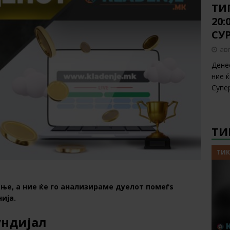
ТИП
20
СУ
авг
Дене
ние 
Супе
ТИ
ТИК
ње, а ние ќе го анализираме дуелот помеѓѕ
ија.
ундијал