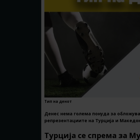
Тип на денот
Денес нема голема понуда за обложува
репрезентациите на Турција и Македон
Турција се спрема за М