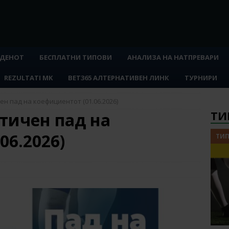
 ДЕНОТ
БЕСПЛАТНИ ТИПОВИ
АНАЛИЗА НА НАТПРЕВАРИ
REZULTATI MK
BET365 АЛТЕРНАТИВЕН ЛИНК
ТУРНИРИ
н пад на коефициентот (01.06.2026)
ТИ
тичен пад на
06.2026)
ТИП