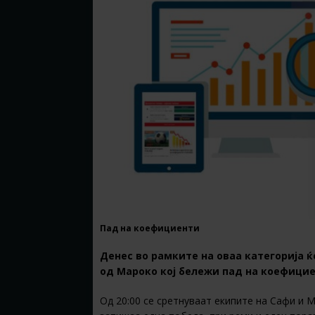
Пад на коефициенти
Денес во рамките на оваа категорија 
од Мароко кој бележи пад на коефицие
Од 20:00 се сретнуваат екипите на Сафи и 