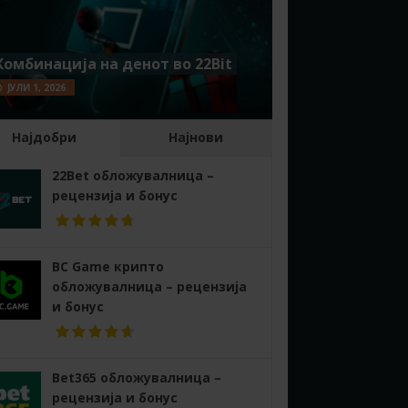
Комбинација на денот во 22Bit
ЈУЛИ 1, 2026
Најдобри
Најнови
22Bet обложувалница –
рецензија и бонус
BC Game крипто
обложувалница – рецензија
и бонус
Bet365 обложувалница –
рецензија и бонус