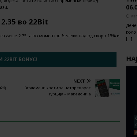
з, додека гостите во истиот временски период
06.
ази.
авг
2.35 во 22Bit
Дене
коло
ез беше 2.75, а во моментов бележи пад од скоро 15% и
[…]
НА
И 22BIT БОНУС!
NEXT
26)
Зголемени квоти за натпреварот
Турција – Македонија