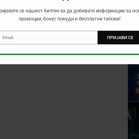
ријавете се нашиот билтен за да добивате информации за но
промоции, бонус понуди и бесплатни типови!
Email
ПРИЈАВИ СЕ
mail