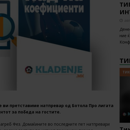
ТИП
ИН
авг
Дене
ние 
Конф
ТИ
ТИК
ќе ви претставиме натпревар од Ботола Про лигата
нтот за победа на гостите.
Магреб Фез. Домаќините во последните пет натпревари
Тик