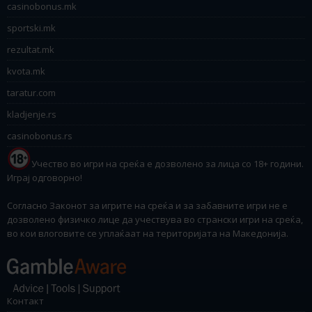
casinobonus.mk
sportski.mk
rezultat.mk
kvota.mk
taratur.com
kladjenje.rs
casinobonus.rs
Учество во игри на среќа е дозволено за лица со 18+ години.
Играј одговорно!
Согласно Законот за игрите на среќа и за забавните игри не е
дозволено физичко лице да учествува во странски игри на среќа,
во кои влоговите се уплаќаат на територијата на Македонија.
Контакт