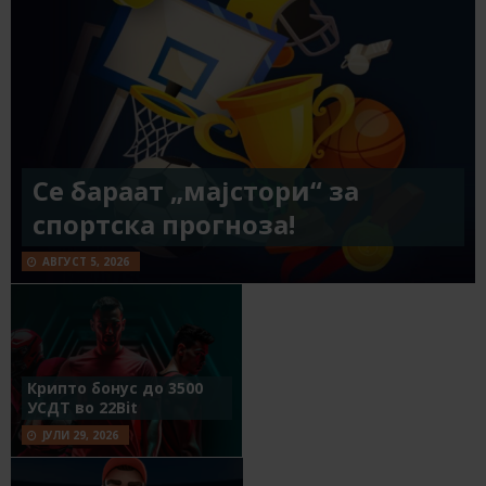
Се бараат „мајстори“ за
спортска прогноза!
АВГУСТ 5, 2026
Крипто бонус до 3500
УСДТ во 22Bit
ЈУЛИ 29, 2026