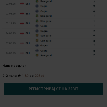
Наш предлог
0-2 гола @
1.80
во
22Bet
РЕГИСТРИРАЈ СЕ НА 22BIT