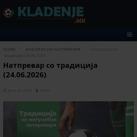
HOME
АНАЛИЗА НА НАТПРЕВАРИ
Натпревар со
традиција (24.06.2026)
Натпревар со традиција
(24.06.2026)
јуни 24, 2026
Viktor