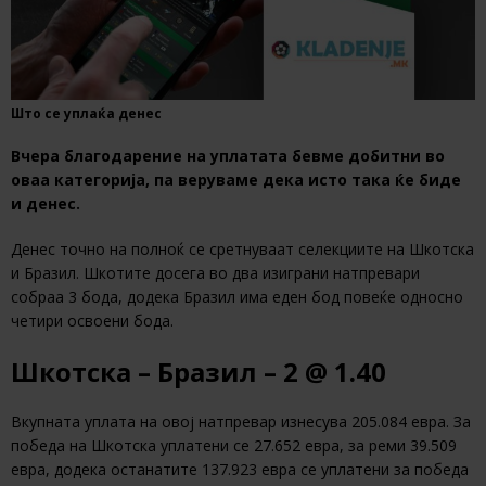
Што се уплаќа денес
Вчера благодарение на уплатата бевме добитни во
оваа категорија, па веруваме дека исто така ќе биде
и денес.
Денес точно на полноќ се сретнуваат селекциите на Шкотска
и Бразил. Шкотите досега во два изиграни натпревари
собраа 3 бода, додека Бразил има еден бод повеќе односно
четири освоени бода.
Шкотска – Бразил – 2 @ 1.40
Вкупната уплата на овој натпревар изнесува 205.084 евра. За
победа на Шкотска уплатени се 27.652 евра, за реми 39.509
евра, додека останатите 137.923 евра се уплатени за победа