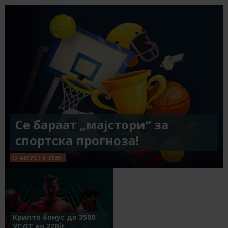
Се бараат „мајстори“ за
спортска прогноза!
АВГУСТ 5, 2026
Крипто бонус до 3500
УСДТ во 22Bit