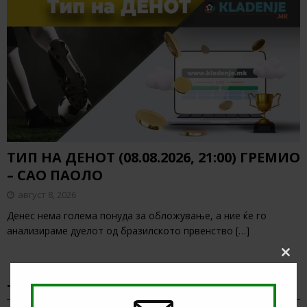
ТИП НА ДЕНОТ (08.08.2026, 21:00) ГРЕМИО
– САО ПАОЛО
август 8, 2026
Денес нема голема понуда за обложување, а ние ќе го
анализираме дуелот од бразилското првенство
[…]
Clos
this
modu
ТИКЕТ НА ДЕНОТ