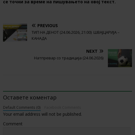
се точни за време на пишувањето на овој текст.
PREVIOUS
ТИП НА ДЕНОТ (24.06.2026, 21:00) ШВАЈЦАРИЈА –
КАНАДА
NEXT
Натпревар со традиција (24.06.2026)
BE THE FIRST TO COMMENT
Оставете коментар
Default Comments (0)
Facebook Comments
Your email address will not be published.
Comment