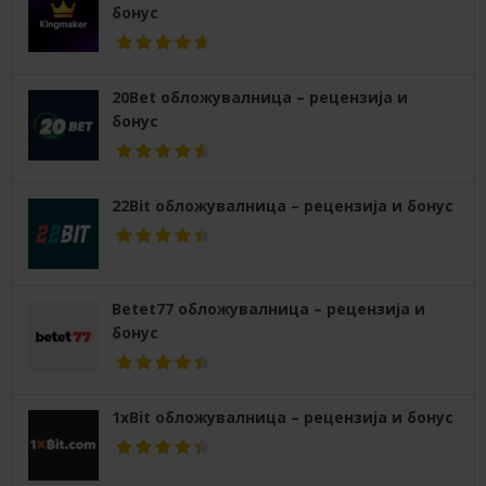
бонус
20Bet обложувалница – рецензија и
бонус
22Bit обложувалница – рецензија и бонус
Betet77 обложувалница – рецензија и
бонус
1xBit обложувалница – рецензија и бонус