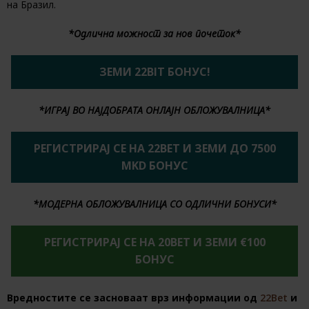
на Бразил.
*Одлична можност за нов почеток*
ЗЕМИ 22BIT БОНУС!
*ИГРАЈ ВО НАЈДОБРАТА ОНЛАЈН ОБЛОЖУВАЛНИЦА*
РЕГИСТРИРАЈ СЕ НА 22BET И ЗЕМИ ДО 7500
MKD БОНУС
*МОДЕРНА ОБЛОЖУВАЛНИЦА СО ОДЛИЧНИ БОНУСИ*
РЕГИСТРИРАЈ СЕ НА 20BET И ЗЕМИ €100
БОНУС
Вредностите се засноваат врз информации од
22Bet
и