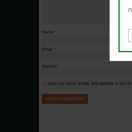
П
Name
*
E
Email
*
Website
Save my name, email, and website in this b