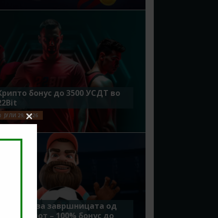
Крипто бонус до 3500 УСДТ во
22Bit
ЈУЛИ 29, 2026
Close
this
module
Идеално за завршницата од
Мундијалот – 100% бонус до