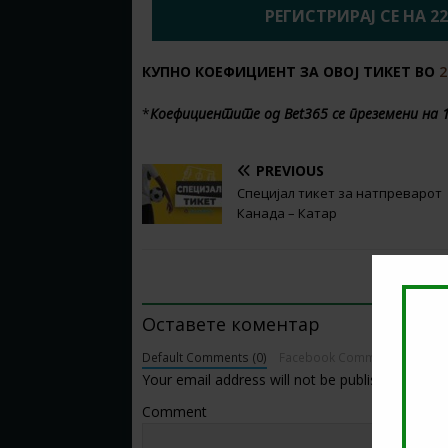
РЕГИСТРИРАЈ СЕ НА 2
КУПНО КОЕФИЦИЕНТ ЗА ОВОЈ ТИКЕТ ВО
2
*
Коефициентите од Bet365 се преземени на 
PREVIOUS
Специјал тикет за натпреварот
Канада – Катар
BE THE FIRST TO COMMENT
Оставете коментар
Default Comments (0)
Facebook Comments
Your email address will not be published.
Comment