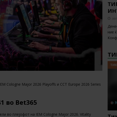
ТИП
ИН
авг
Дене
ние 
Конф
ТИ
ТИК
EM Cologne Major 2026 Playoffs и CCT Europe 2026 Series
.41 во Bet365
ели во плејофот на IEM Cologne Major 2026. Vitality
Тик