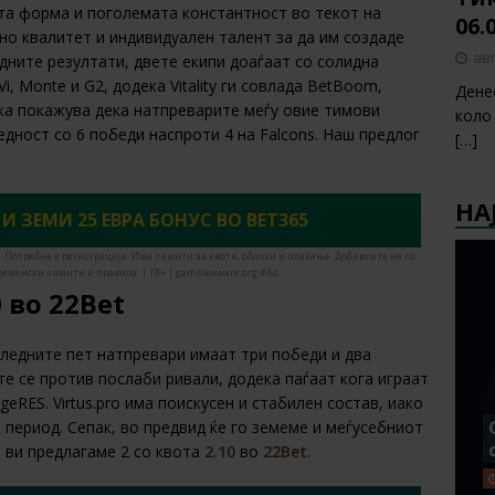
та форма и поголемата константност во текот на
06.
лно квалитет и индивидуален талент за да им создаде
авг
дните резултати, двете екипи доаѓаат со солидна
, Monte и G2, додека Vitality ги совлада BetBoom,
Дене
ка покажува дека натпреварите меѓу овие тимови
коло
предност со 6 победи наспроти 4 на Falcons. Наш предлог
[…]
НА
И ЗЕМИ 25 ЕВРА БОНУС ВО BET365
. Потребна е регистрација. Има лимити за квоти, облози и плаќање. Добивките не го
ременски лимити и правила. | 18+ | gambleaware.org #Ad
0 во 22Bet
следните пет натпревари имаат три победи и два
те се против послаби ривали, додека паѓаат кога играат
eRES. Virtus.pro има поискусен и стабилен состав, иако
 период. Сепак, во предвид ќе го земеме и меѓусебниот
ие ви предлагаме 2 со квота
2.10
во
22Bet
.