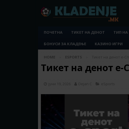
ПОЧЕТНА
ТИКЕТ НА ДЕНОТ
ТИП НА
БОНУСИ ЗА КЛАДЕЊЕ
КАЗИНО ИГРИ
HOME
ESPORTS
Тикет на денот е-Спо
Тикет на денот е-С
јуни 19, 2026
Dejan C
eSports