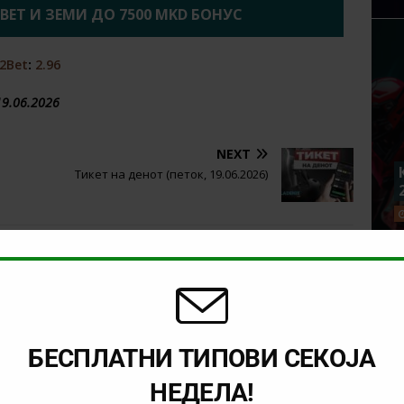
2BET И ЗЕМИ ДО 7500 MKD БОНУС
2Bet
:
2.96
19.06.2026
NEXT
Тикет на денот (петок, 19.06.2026)
БЕСПЛАТНИ ТИПОВИ СЕКОЈА
НЕДЕЛА!