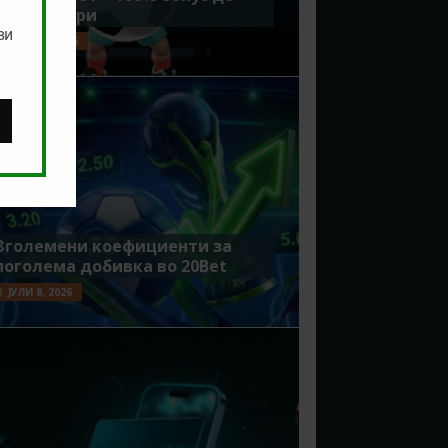
7500 денари
ви
ЈУЛИ 15, 2026
Зголемени коефициенти за
поголема добивка во 20Bet
ЈУЛИ 8, 2026