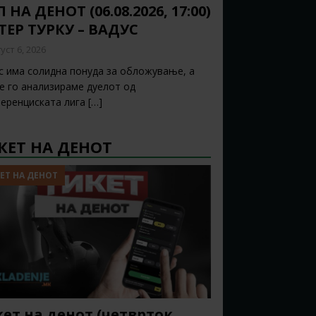
 НА ДЕНОТ (06.08.2026, 17:00)
ТЕР ТУРКУ – ВАДУС
уст 6, 2026
с има солидна понуда за обложување, а
ќе го анализираме дуелот од
еренциската лига
[…]
КЕТ НА ДЕНОТ
ЕТ НА ДЕНОТ
ет на денот (четврток,