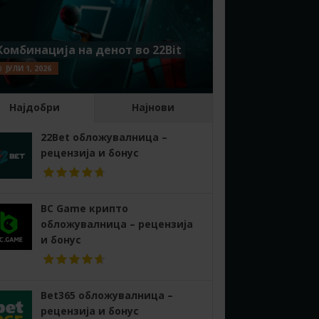
Комбинација на денот во 22Bit
ЈУЛИ 1, 2026
Најдобри
Најнови
22Bet обложувалница –
рецензија и бонус
BC Game крипто
обложувалница – рецензија
и бонус
Bet365 обложувалница –
рецензија и бонус