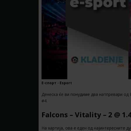
Е-спорт - Esport
Денеска ќе ви понудиме два натпревари од I
#4.
Falcons – Vitality – 2 @ 1
На хартија, ова е еден од најинтересните ду