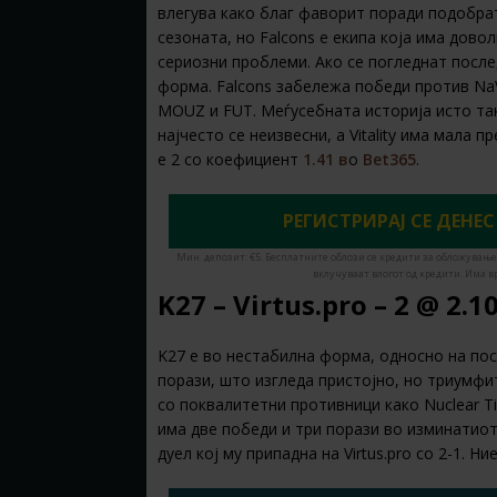
влегува како благ фаворит поради подобра
сезоната, но Falcons е екипа која има дово
сериозни проблеми. Ако се погледнат после
форма. Falcons забележа победи против NaVi
MOUZ и FUT. Меѓусебната историја исто та
најчесто се неизвесни, а Vitality има мала 
е 2 со коефициент
1.41 в
о
Bet365
.
РЕГИСТРИРАЈ СЕ ДЕНЕС 
Мин. депозит: €5. Бесплатните облози се кредити за обложување
вклучуваат влогот од кредити. Има в
K27 – Virtus.pro – 2 @ 2.1
K27 е во нестабилна форма, односно на по
порази, што изгледа пристојно, но триумфи
со поквалитетни противници како Nuclear Tig
има две победи и три порази во изминатиот
дуел кој му припадна на Virtus.pro со 2-1. Н