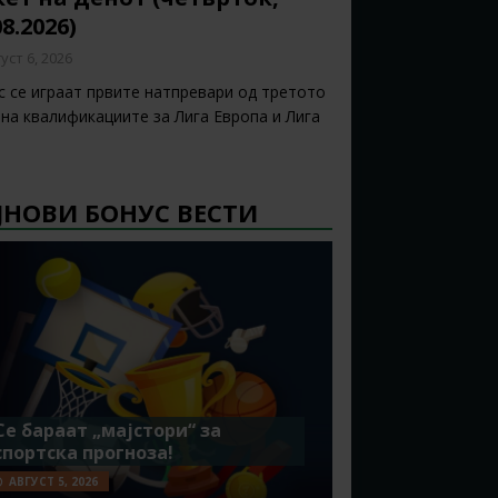
08.2026)
уст 6, 2026
с се играат првите натпревари од третото
 на квалификациите за Лига Европа и Лига
ЈНОВИ БОНУС ВЕСТИ
Се бараат „мајстори“ за
спортска прогноза!
АВГУСТ 5, 2026