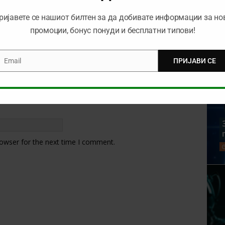
ријавете се нашиот билтен за да добивате информации за но
промоции, бонус понуди и бесплатни типови!
Email
ПРИЈАВИ СЕ
mail
rowser for the next time I comment.