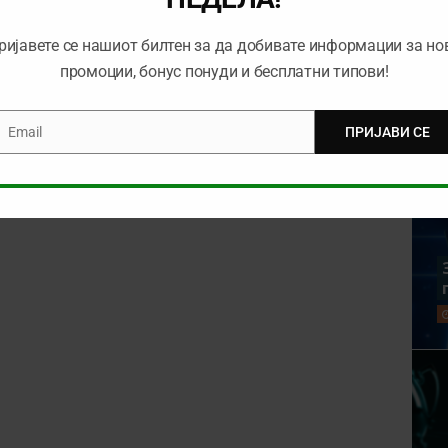
ријавете се нашиот билтен за да добивате информации за но
промоции, бонус понуди и бесплатни типови!
Email
ПРИЈАВИ СЕ
rowser for the next time I comment.
mail