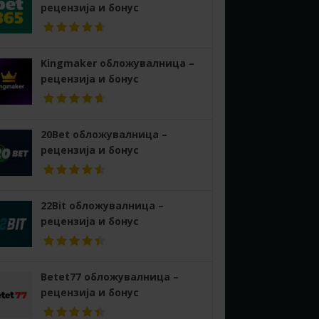
рецензија и бонус
Kingmaker обложувалница –
рецензија и бонус
20Bet обложувалница –
рецензија и бонус
22Bit обложувалница –
рецензија и бонус
Betet77 обложувалница –
рецензија и бонус