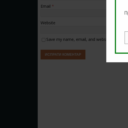
Email
*
П
Website
Save my name, email, and website in this b
E