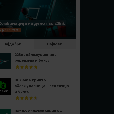
Комбинација на денот во 22Bit
ЈУЛИ 1, 2026
Најдобри
Најнови
22Bet обложувалница –
рецензија и бонус
BC Game крипто
обложувалница – рецензија
и бонус
Bet365 обложувалница –