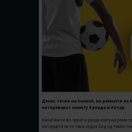
Денес точно на полноќ, во рамките на
натпреварот помеѓу Канада и Катар.
Канаѓаните во првата рунда изиграа реми п
Катарците исто така зедоа бод од тимот на