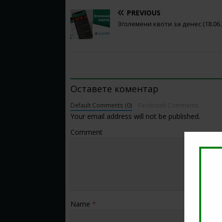
PREVIOUS
Зголемени квоти за денес (18.06.
BE THE FIRST TO COMMENT
Оставете коментар
Default Comments (0)
Facebook Comments
Your email address will not be published.
Comment
Name
*