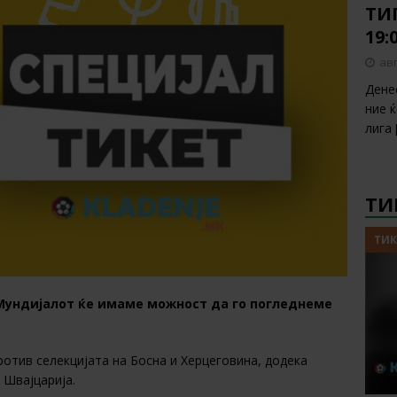
ТИП
19:
авг
Дене
ние 
лига
ТИ
ТИК
 Мундијалот ќе имаме можност да го погледнеме
ротив селекцијата на Босна и Херцеговина, додека
 Швајцарија.