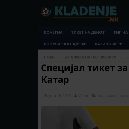
ПОЧЕТНА
ТИКЕТ НА ДЕНОТ
ТИП НА
БОНУСИ ЗА КЛАДЕЊЕ
КАЗИНО ИГРИ
HOME
АНАЛИЗА НА НАТПРЕВАРИ
С
Специјал тикет за
Катар
јуни 18, 2026
Viktor
Анализа на нат