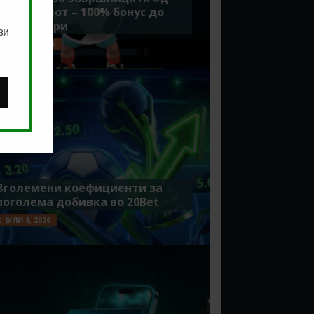
Мундијалот – 100% бонус до
7500 денари
ви
ЈУЛИ 15, 2026
Зголемени коефициенти за
поголема добивка во 20Bet
ЈУЛИ 8, 2026