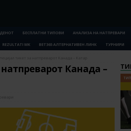
 ДЕНОТ
БЕСПЛАТНИ ТИПОВИ
АНАЛИЗА НА НАТПРЕВАРИ
REZULTATI MK
BET365 АЛТЕРНАТИВЕН ЛИНК
ТУРНИРИ
пецијал тикет за натпреварот Канада – Катар
ТИ
 натпреварот Канада –
ТИП
превари