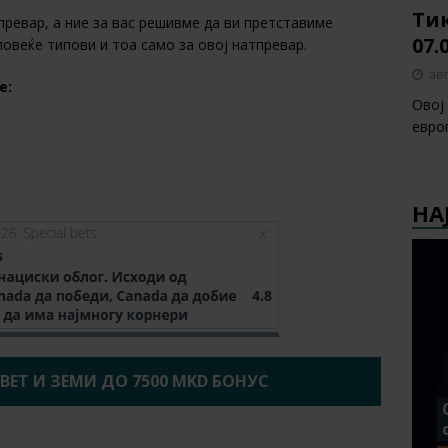
Тик
ревар, а ние за вас решивме да ви претставиме
07.
повеќе типови и тоа само за овој натпревар.
авг
е:
Овој
европ
НА
2BET И ЗЕМИ ДО 7500 MKD БОНУС