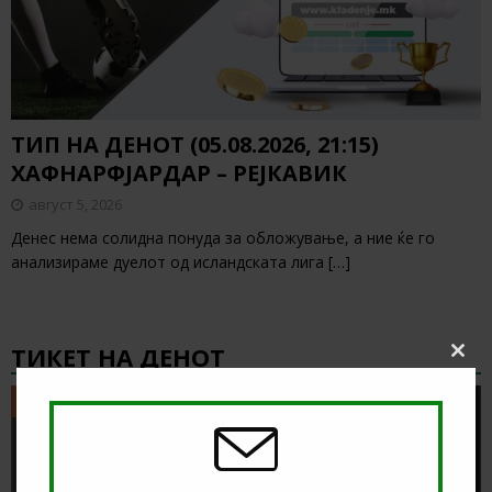
ТИП НА ДЕНОТ (05.08.2026, 21:15)
ХАФНАРФЈАРДАР – РЕЈКАВИК
август 5, 2026
Денес нема солидна понуда за обложување, а ние ќе го
анализираме дуелот од исландската лига
[…]
ТИКЕТ НА ДЕНОТ
Clos
this
modu
ТИКЕТ НА ДЕНОТ