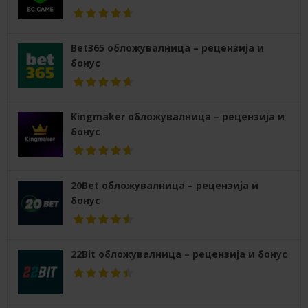
Bet365 обложувалница – рецензија и
бонус
Kingmaker обложувалница – рецензија и
бонус
20Bet обложувалница – рецензија и
бонус
22Bit обложувалница – рецензија и бонус