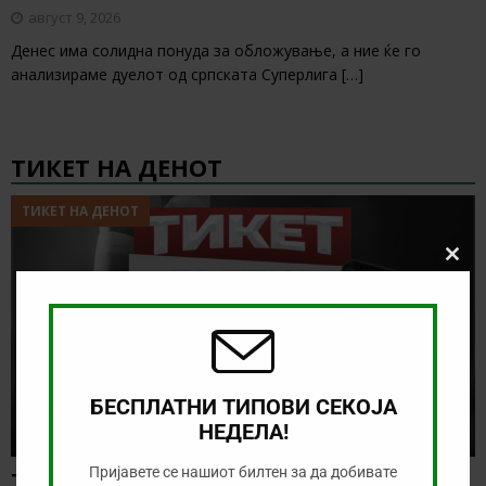
август 9, 2026
Денес има солидна понуда за обложување, а ние ќе го
анализираме дуелот од српската Суперлига
[…]
ТИКЕТ НА ДЕНОТ
ТИКЕТ НА ДЕНОТ
Clos
this
modu
БЕСПЛАТНИ ТИПОВИ СЕКОЈА
НЕДЕЛА!
Пријавете се нашиот билтен за да добивате
Тикет на денот (недела, 09.08.2026)