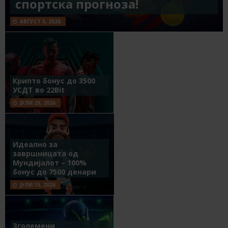
спортска прогноза!
АВГУСТ 5, 2026
Крипто бонус до 3500
УСДТ во 22Bit
ЈУЛИ 29, 2026
Идеално за
завршницата од
Мундијалот – 100%
бонус до 7500 денари
ЈУЛИ 15, 2026
Зголемени