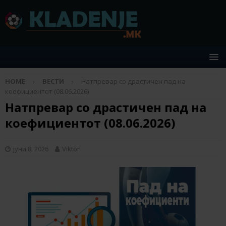
HOME
ВЕСТИ
Натпревар со драстичен пад на
коефициентот (08.06.2026)
Натпревар со драстичен пад на
коефициентот (08.06.2026)
јуни 8, 2026
Viktor