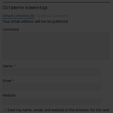
Оставете коментар
Default Comments (0)
Facebook Comments
Your email address will not be published.
Comment
Name
*
Email
*
Website
Save my name, email, and website in this browser for the next