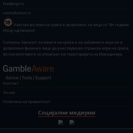
kladjenje.rs
casinobonus.rs
Учество во игри на среќа е дозволено за лица со 18+ години.
Играј одговорно!
Согласно Законот за игрите на среќа и за забавните игри не е
дозволено физичко лице да учествува во странски игри на среќа,
во кои влоговите се уплаќаат на територијата на Македонија.
Контакт
За нас
Политика на приватност
Социјални медиуми