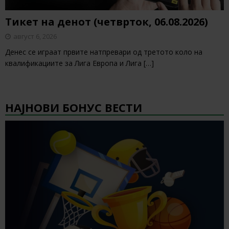
Тикет на денот (четврток, 06.08.2026)
август 6, 2026
Денес се играат првите натпревари од третото коло на
квалификациите за Лига Европа и Лига
[…]
НАЈНОВИ БОНУС ВЕСТИ