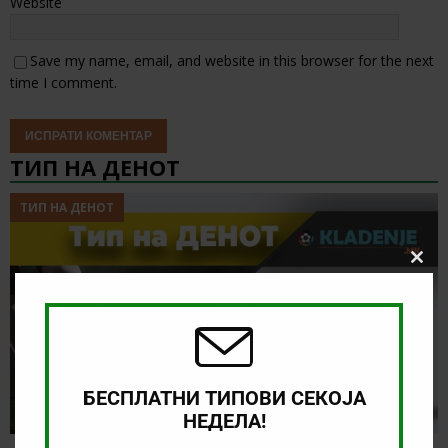
Website
Save my name, email, and website in this browser for the next
time I comment.
ТИП НА ДЕНОТ
ТИП НА ДЕНОТ
Clos
this
modu
БЕСПЛАТНИ ТИПОВИ СЕКОЈА
НЕДЕЛА!