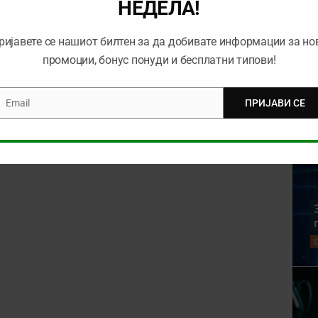
НЕДЕЛА!
ријавете се нашиот билтен за да добивате информации за но
промоции, бонус понуди и бесплатни типови!
Email
ПРИЈАВИ СЕ
mail
rowser for the next time I comment.