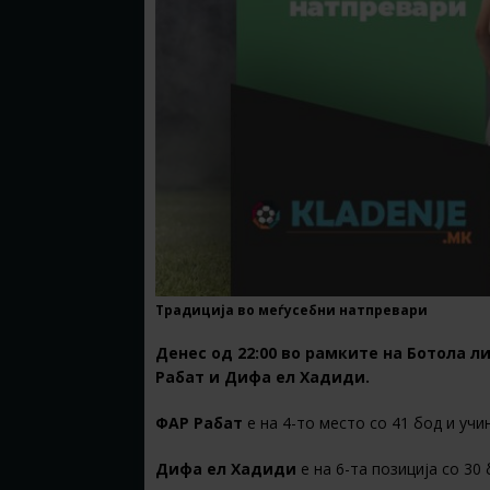
Традиција во меѓусебни натпревари
Денес од 22:00 во рамките на Ботола л
Рабат и Дифа ел Хадиди.
ФАР Рабат
е на 4-то место со 41 бод и учи
Дифа ел Хадиди
е на 6-та позиција со 30