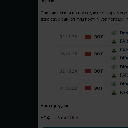
порази.
Овие две екипи во последните четири меѓус
дека само едниот тим постигнува погодок, п
Наш предлог
НГ @
1.43
во
22Bet