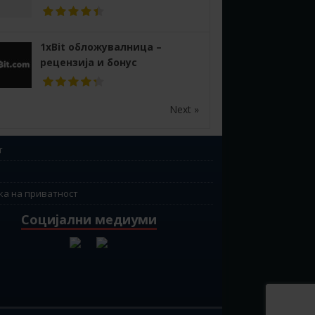
1xBit обложувалница –
рецензија и бонус
Next »
т
ка на приватност
Социјални медиуми