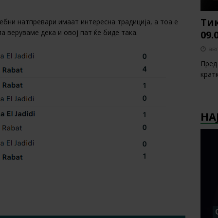
Тик
ебни натпревари имаат интересна традиција, а тоа е
а веруваме дека и овој пат ќе биде така.
09.
авг
Пред 
крат
НА