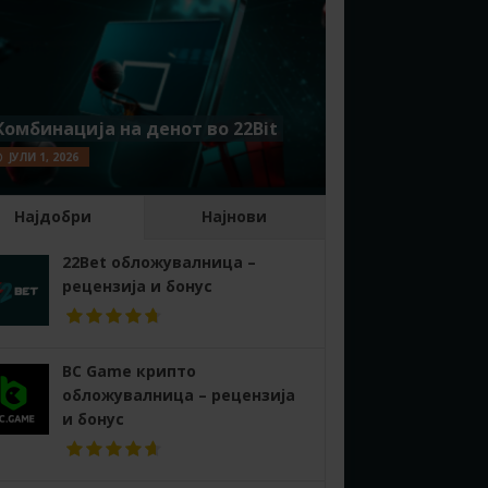
Комбинација на денот во 22Bit
ЈУЛИ 1, 2026
Најдобри
Најнови
22Bet обложувалница –
рецензија и бонус
BC Game крипто
обложувалница – рецензија
и бонус