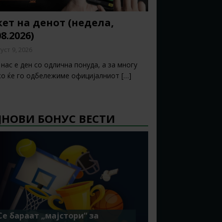
ет на денот (недела,
08.2026)
уст 9, 2026
нас е ден со одлична понуда, а за многу
ко ќе го одбележиме официјалниот
[…]
ЈНОВИ БОНУС ВЕСТИ
Се бараат „мајстори“ за