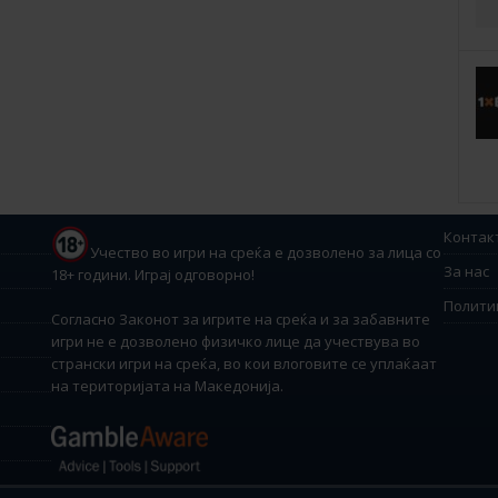
Контак
Учество во игри на среќа е дозволено за лица со
За нас
18+ години. Играј одговорно!
Полити
Согласно Законот за игрите на среќа и за забавните
игри не е дозволено физичко лице да учествува во
странски игри на среќа, во кои влоговите се уплаќаат
на територијата на Македонија.