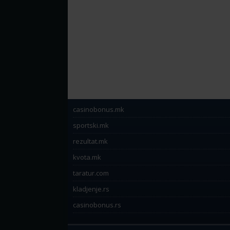
casinobonus.mk
sportski.mk
rezultat.mk
kvota.mk
taratur.com
kladjenje.rs
casinobonus.rs