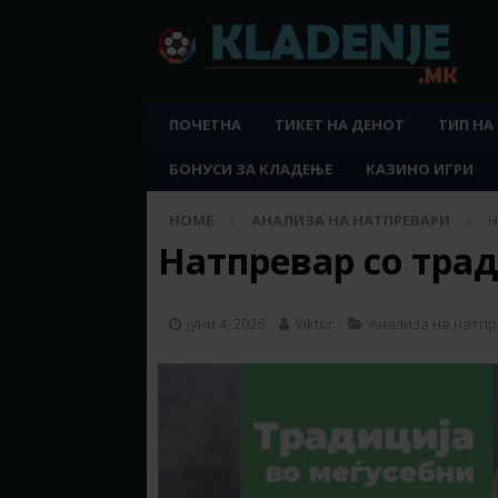
ПОЧЕТНА
ТИКЕТ НА ДЕНОТ
ТИП НА
БОНУСИ ЗА КЛАДЕЊЕ
КАЗИНО ИГРИ
HOME
АНАЛИЗА НА НАТПРЕВАРИ
Н
Натпревар со тради
јуни 4, 2026
Viktor
Анализа на натп