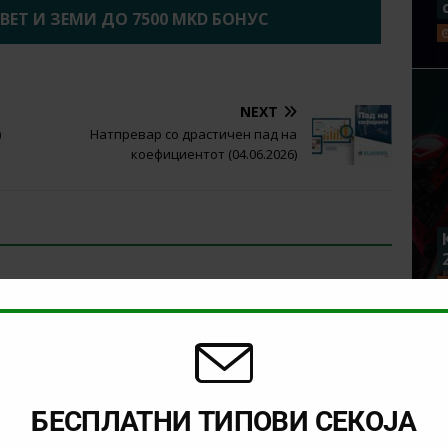
2BET И ЗЕМИ ДО 7500 MKD БОНУС
NEXT
)
Натпревар со драстичен пад на
коефициентот (04.06.2026)
БЕСПЛАТНИ ТИПОВИ СЕКОЈА