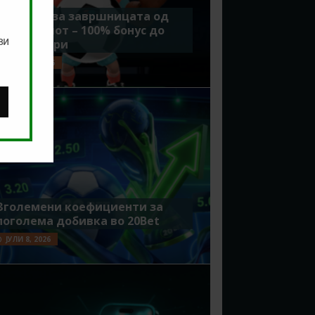
Идеално за завршницата од
Мундијалот – 100% бонус до
ви
7500 денари
ЈУЛИ 15, 2026
Зголемени коефициенти за
поголема добивка во 20Bet
ЈУЛИ 8, 2026