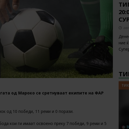
ТИП
20
СУ
авг
Дене
ние 
Супе
ТИ
ТИК
игата од Мароко се сретнуваат екипите на ФАР
нок од 10 победи, 11 реми и 0 порази.
 бода кои ги имаат освоено преку 7 победи, 9 реми и 5