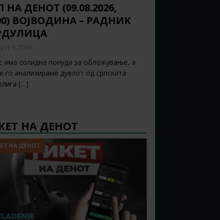
 НА ДЕНОТ (09.08.2026,
:00) ВОЈВОДИНА – РАДНИК
РДУЛИЦА
уст 9, 2026
с има солидна понуда за обложување, а
ќе го анализираме дуелот од српската
рлига
[…]
КЕТ НА ДЕНОТ
ЕТ НА ДЕНОТ