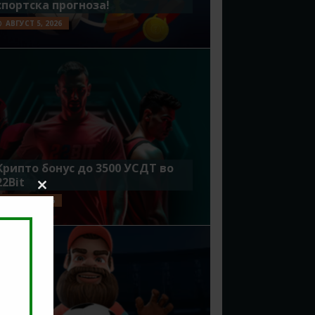
спортска прогноза!
АВГУСТ 5, 2026
Крипто бонус до 3500 УСДТ во
22Bit
Close
ЈУЛИ 29, 2026
this
module