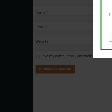
Name
*
П
Email
*
E
Website
Save my name, email, and website in this b