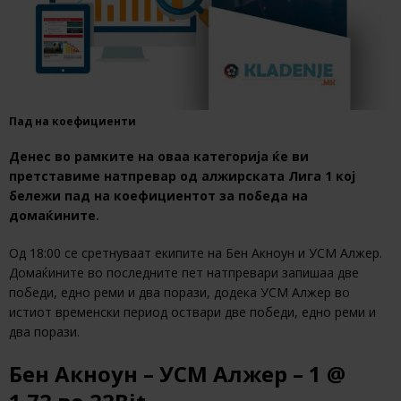
Пад на коефициенти
Денес во рамките на оваа категорија ќе ви
претставиме натпревар од алжирската Лига 1 кој
бележи пад на коефициентот за победа на
домаќините.
Од 18:00 се сретнуваат екипите на Бен Акноун и УСМ Алжер.
Домаќините во последните пет натпревари запишаа две
победи, едно реми и два порази, додека УСМ Алжер во
истиот временски период оствари две победи, едно реми и
два порази.
Бен Акноун – УСМ Алжер – 1 @