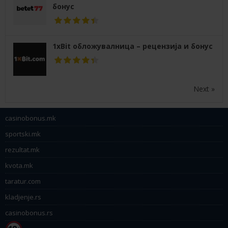
бонус
1xBit обложувалница – рецензија и бонус
Next »
casinobonus.mk
sportski.mk
rezultat.mk
kvota.mk
taratur.com
kladjenje.rs
casinobonus.rs