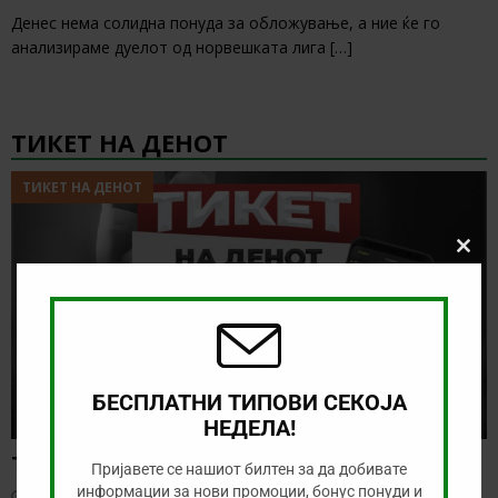
Денес нема солидна понуда за обложување, а ние ќе го
анализираме дуелот од норвешката лига
[…]
ТИКЕТ НА ДЕНОТ
ТИКЕТ НА ДЕНОТ
Clos
this
modu
БЕСПЛАТНИ ТИПОВИ СЕКОЈА
НЕДЕЛА!
Тикет на денот (петок, 07.08.2026)
Пријавете се нашиот билтен за да добивате
информации за нови промоции, бонус понуди и
август 7, 2026