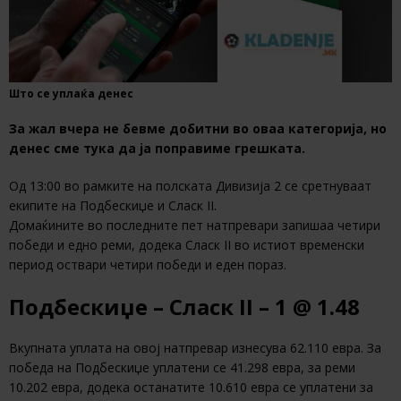
Што се уплаќа денес
За жал вчера не бевме добитни во оваа категорија, но
денес сме тука да ја поправиме грешката.
Од 13:00 во рамките на полската Дивизија 2 се сретнуваат
екипите на Подбескиџе и Сласк II.
Домаќините во последните пет натпревари запишаа четири
победи и едно реми, додека Сласк II во истиот временски
период оствари четири победи и еден пораз.
Подбескиџе – Сласк II – 1 @ 1.48
Вкупната уплата на овој натпревар изнесува 62.110 евра. За
победа на Подбескиџе уплатени се 41.298 евра, за реми
10.202 евра, додека останатите 10.610 евра се уплатени за