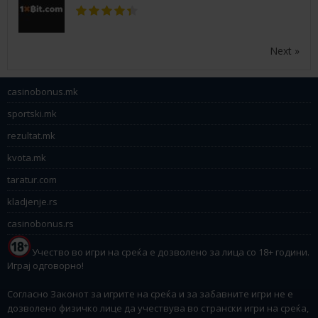
Next »
casinobonus.mk
sportski.mk
rezultat.mk
kvota.mk
taratur.com
kladjenje.rs
casinobonus.rs
Учество во игри на среќа е дозволено за лица со 18+ години.
Играј одговорно!
Согласно Законот за игрите на среќа и за забавните игри не е
дозволено физичко лице да учествува во странски игри на среќа,