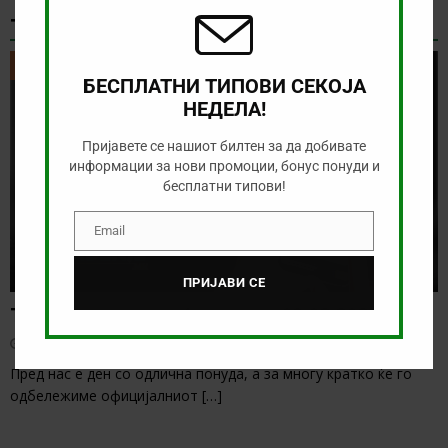
ТИКЕТ НА ДЕНОТ
ТИКЕТ НА ДЕНОТ
БЕСПЛАТНИ ТИПОВИ СЕКОЈА
НЕДЕЛА!
Пријавете се нашиот билтен за да добивате
информации за нови промоции, бонус понуди и
бесплатни типови!
Email
Email
ПРИЈАВИ СЕ
Тикет на денот (недела, 09.08.2026)
август 9, 2026
Пред нас е ден со одлична понуда, а за многу кратко ќе го
одбележиме официјалниот
[…]