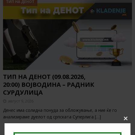
ТИП НА ДЕНОТ
ТИП НА ДЕНОТ (09.08.2026,
20:00) ВОЈВОДИНА – РАДНИК
СУРДУЛИЦА
август 9, 2026
Денес има солидна понуда за обложување, а ние ќе го
анализираме дуелот од српската Суперлига
[…]
Clos
this
modu