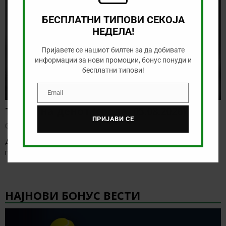
БЕСПЛАТНИ ТИПОВИ СЕКОЈА
НЕДЕЛА!
Пријавете се нашиот билтен за да добивате
информации за нови промоции, бонус понуди и
бесплатни типови!
Email
Email
Тикет на денот (среда, 05.08.2026)
ПРИЈАВИ СЕ
август 5, 2026
Денес имаме нешто послаба понуда, но затоа веќе утре таа
понуда ќе биде значително подобрена.
[…]
НАЈНОВИ БОНУС ВЕСТИ