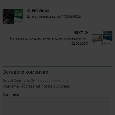
PREVIOUS
Што се уплаќа денес? (02.06.2026)
NEXT
Натпревар со драстичен пад на коефициентот
(02.06.2026)
BE THE FIRST TO COMMENT
Оставете коментар
Default Comments (0)
Facebook Comments
Your email address will not be published.
Comment