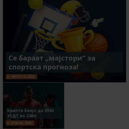
Се бараат „мајстори“ за
спортска прогноза!
АВГУСТ 5, 2026
Крипто бонус до 3500
УСДТ во 22Bit
ЈУЛИ 29, 2026