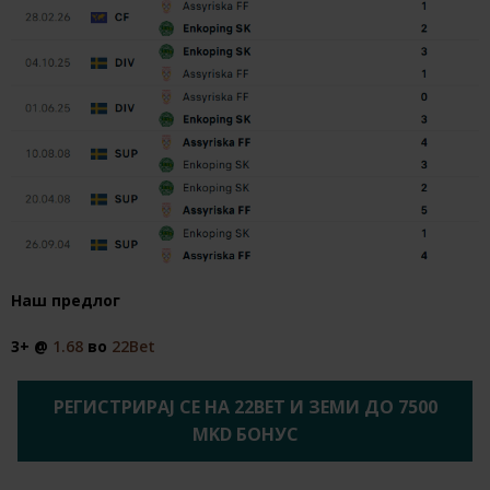
Наш предлог
3+ @
1.68
во
22Bet
РЕГИСТРИРАЈ СЕ НА 22BET И ЗЕМИ ДО 7500
MKD БОНУС