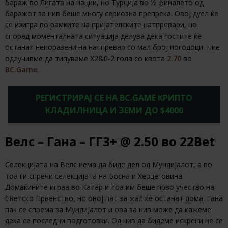
бараж во Лигата на нации, но Турција во ½ финалето од
баражот за нив беше многу сериозна препрека. Овој дуел ќе
се изигра во рамките на пријателските натпревари, но
според моменталната ситуација делува дека гостите ќе
останат непоразени на натпревар со мал број погодоци. Ние
одлучивме да типуваме Х2&0-2 гола со квота
2.70
во
BC.Game
.
РЕГИСТРИРАЈ СЕ НА BC.GAME КРИПТО
КЛАДИЛНИЦА И ЗЕМИ ДО $4000
Велс – Гана – ГГ3+ @ 2.50 во 22Bet
Селекцијата на Велс нема да биде дел од Мундијалот, а во
тоа ги спречи селекцијата на Босна и Херцеговина.
Домаќините играа во Катар и тоа им беше прво учество на
Светско Првенство, но овој пат за жал ќе останат дома. Гана
пак се спрема за Мундијалот и ова за нив може да кажеме
дека се последни подготовки. Од нив да бидеме искрени не се