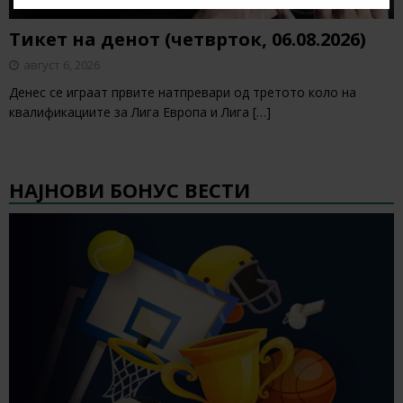
Тикет на денот (четврток, 06.08.2026)
август 6, 2026
Денес се играат првите натпревари од третото коло на
квалификациите за Лига Европа и Лига
[…]
НАЈНОВИ БОНУС ВЕСТИ