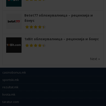
Betet77 обложувалница – рецензија и
бонус
1xBit обложувалница – рецензија и бонус
Next »
casinobonus.mk
sportski.mk
rezultat.mk
kvota.mk
taratur.com