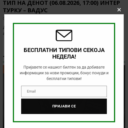
ТИП НА ДЕНОТ (06.08.2026, 17:00) ИНТЕР
ТУРКУ – ВАДУС
Clos
this
август 6, 2026
modu
Денес има солидна понуда за обложување, а ние ќе го
анализираме дуелот од Конференциската лига
[…]
БЕСПЛАТНИ ТИПОВИ СЕКОЈА
НЕДЕЛА!
ТИКЕТ НА ДЕНОТ
Пријавете се нашиот билтен за да добивате
ТИКЕТ НА ДЕНОТ
информации за нови промоции, бонус понуди и
бесплатни типови!
Email
Email
ПРИЈАВИ СЕ