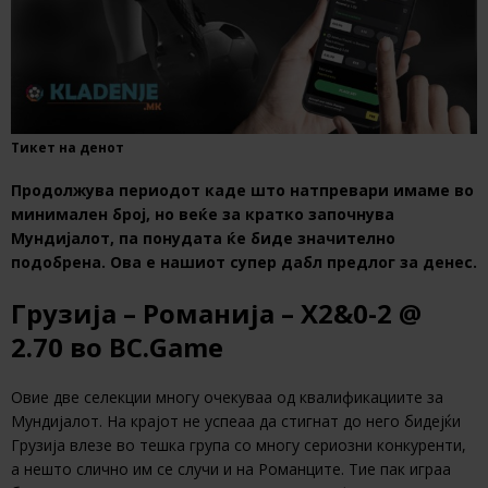
Тикет на денот
Продолжува периодот каде што натпревари имаме во
минимален број, но веќе за кратко започнува
Мундијалот, па понудата ќе биде значително
подобрена. Ова е нашиот супер дабл предлог за денес.
Грузија – Романија – Х2&0-2 @
2.70 во BC.Game
Овие две селекции многу очекуваа од квалификациите за
Мундијалот. На крајот не успеаа да стигнат до него бидејќи
Грузија влезе во тешка група со многу сериозни конкуренти,
а нешто слично им се случи и на Романците. Тие пак играа