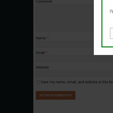
Comment
П
E
Name
*
Email
*
Website
Save my name, email, and website in this b