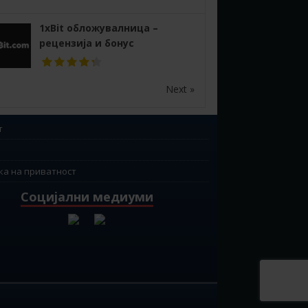
1xBit обложувалница –
рецензија и бонус
Next »
т
ка на приватност
Социјални медиуми