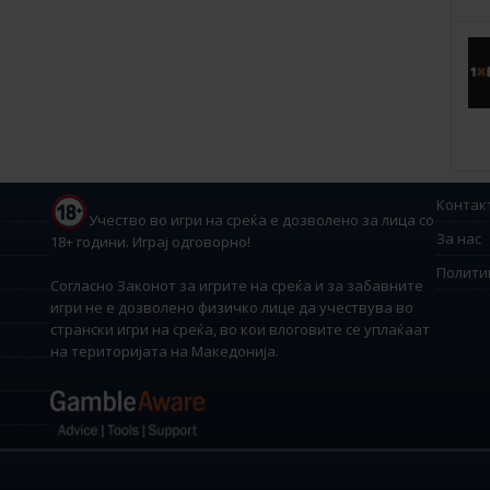
Контак
Учество во игри на среќа е дозволено за лица со
За нас
18+ години. Играј одговорно!
Полити
Согласно Законот за игрите на среќа и за забавните
игри не е дозволено физичко лице да учествува во
странски игри на среќа, во кои влоговите се уплаќаат
на територијата на Македонија.