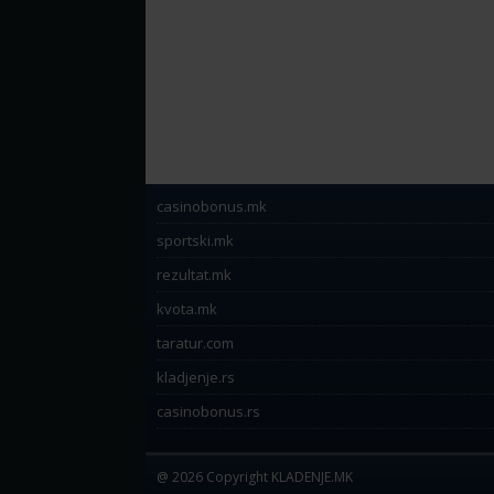
casinobonus.mk
sportski.mk
rezultat.mk
kvota.mk
taratur.com
kladjenje.rs
casinobonus.rs
@ 2026 Copyright KLADENJE.MK