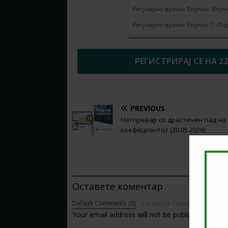
РЕГИСТРИРАЈ СЕ НА 2
PREVIOUS
Натпревар со драстичен пад на
коефициентот (30.05.2026)
BE THE FIRST TO COMMENT
Оставете коментар
Default Comments (0)
Facebook Comments
Your email address will not be published.