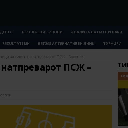
 ДЕНОТ
БЕСПЛАТНИ ТИПОВИ
АНАЛИЗА НА НАТПРЕВАРИ
REZULTATI MK
BET365 АЛТЕРНАТИВЕН ЛИНК
ТУРНИРИ
пецијал тикет за натпреварот ПСЖ – Арсенал
ТИ
 натпреварот ПСЖ –
ТИП
ревари