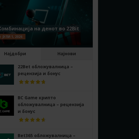
Комбинација на денот во 22Bit
ЈУЛИ 1, 2026
Најдобри
Најнови
22Bet обложувалница –
рецензија и бонус
BC Game крипто
обложувалница – рецензија
и бонус
Bet365 обложувалница –