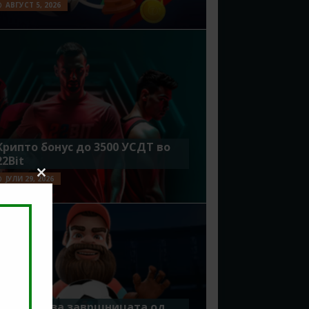
АВГУСТ 5, 2026
Крипто бонус до 3500 УСДТ во
22Bit
ЈУЛИ 29, 2026
Close
this
module
Идеално за завршницата од