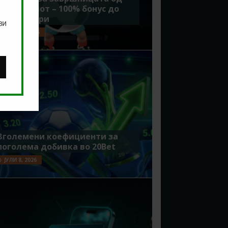
Мундијалот – 100% бонус до
7500 денари
ви
ЈУЛИ 15, 2026
Зголемени коефициенти за
поголема добивка во 20Bet
ЈУЛИ 8, 2026