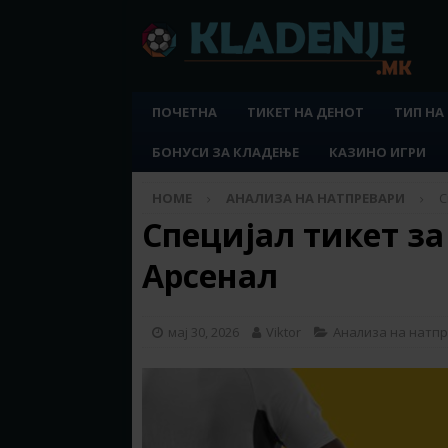
ПОЧЕТНА
ТИКЕТ НА ДЕНОТ
ТИП НА
БОНУСИ ЗА КЛАДЕЊЕ
КАЗИНО ИГРИ
HOME
АНАЛИЗА НА НАТПРЕВАРИ
С
Специјал тикет за
Арсенал
мај 30, 2026
Viktor
Анализа на натп