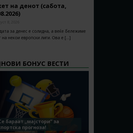
ет на денот (сабота,
08.2026)
уст 8, 2026
дата за денес е солидна, а веќе бележиме
т на некои европски лиги. Ова е
[…]
ЈНОВИ БОНУС ВЕСТИ
Се бараат „мајстори“ за
спортска прогноза!