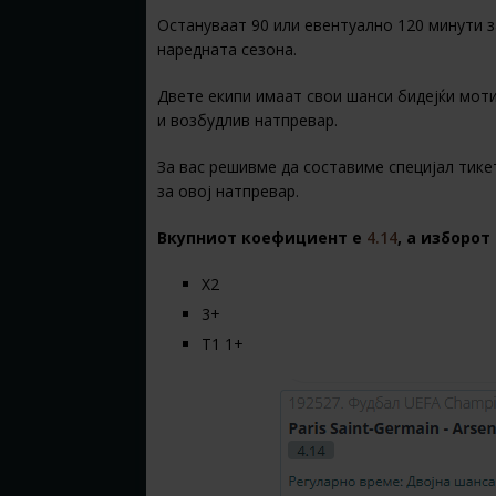
Остануваат 90 или евентуално 120 минути за
наредната сезона.
Двете екипи имаат свои шанси бидејќи моти
и возбудлив натпревар.
За вас решивме да составиме специјал тик
за овој натпревар.
Вкупниот коефициент е
4.14
, a изборот 
Х2
3+
Т1 1+