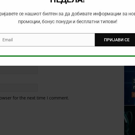
ријавете се нашиот билтен за да добивате информации за но
промоции, бонус понуди и бесплатни типови!
Email
ПРИЈАВИ СЕ
mail
rowser for the next time I comment.