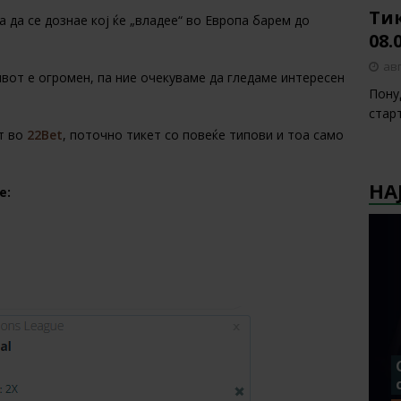
Тик
 да се дознае кој ќе „владее“ во Европа барем до
08.
авг
вот е огромен, па ние очекуваме да гледаме интересен
Пону
стар
ет во
22Bet
, поточно тикет со повеќе типови и тоа само
НА
е: