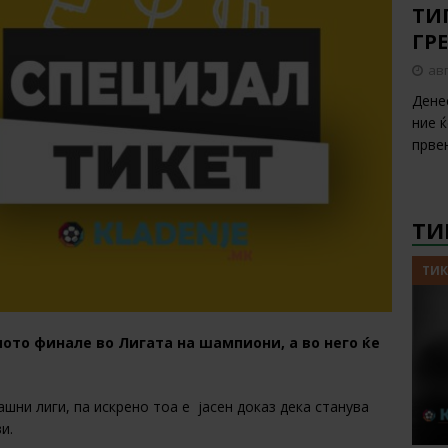
ТИП
ГР
авг
Дене
ние 
прве
ТИ
ТИК
емото финале во Лигата на шампиони, а во него ќе
шни лиги, па искрено тоа е јасен доказ дека станува
и.