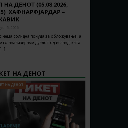
 НА ДЕНОТ (05.08.2026,
15) ХАФНАРФЈАРДАР –
ЈКАВИК
уст 5, 2026
с нема солидна понуда за обложување, а
ќе го анализираме дуелот од исландската
[…]
КЕТ НА ДЕНОТ
ЕТ НА ДЕНОТ