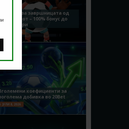
Идеално за завршницата од
Мундијалот – 100% бонус до
ви
7500 денари
ЈУЛИ 15, 2026
Зголемени коефициенти за
поголема добивка во 20Bet
ЈУЛИ 8, 2026