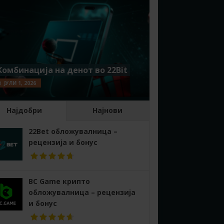
Комбинација на денот во 22Bit
ЈУЛИ 1, 2026
Најдобри
Најнови
22Bet обложувалница –
рецензија и бонус
BC Game крипто
обложувалница – рецензија
и бонус