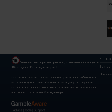
Контак
Учество во игри на среќа е дозволено за лица со
За нас
18+ години. Играј одговорно!
Полити
Согласно Законот за игрите на среќа и за забавните
игри не е дозволено физичко лице да учествува во
странски игри на среќа, во кои влоговите се уплаќаат
на територијата на Македонија.