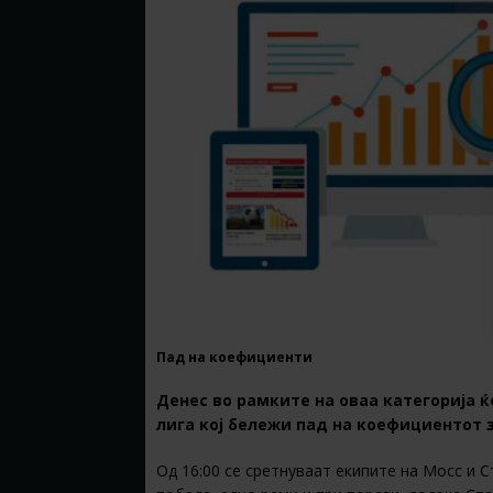
Пад на коефициенти
Денес во рамките на оваа категорија 
лига кој бележи пад на коефициентот 
Од 16:00 се сретнуваат екипите на Мосс и 