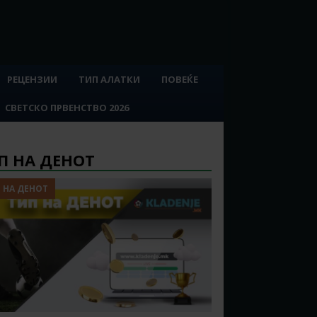
РЕЦЕНЗИИ
ТИП АЛАТКИ
ПОВЕЌЕ
СВЕТСКО ПРВЕНСТВО 2026
П НА ДЕНОТ
 НА ДЕНОТ