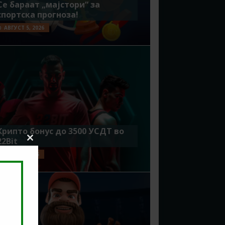
Се бараат „мајстори“ за
спортска прогноза!
АВГУСТ 5, 2026
Крипто бонус до 3500 УСДТ во
22Bit
Close
this
ЈУЛИ 29, 2026
module