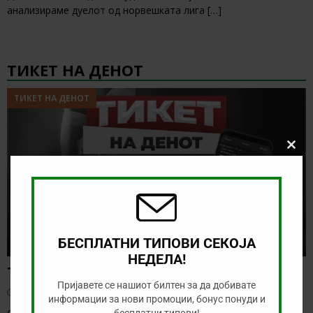
анализираме дуелот од норвешката лига
[…]
ТИКЕТ НА ДЕНОТ
ТИКЕТ НА ДЕНОТ
Clos
this
modu
БЕСПЛАТНИ ТИПОВИ СЕКОЈА
НЕДЕЛА!
Тикет на денот (петок, 07.08.2026)
Пријавете се нашиот билтен за да добивате
август 7, 2026
информации за нови промоции, бонус понуди и
бесплатни типови!