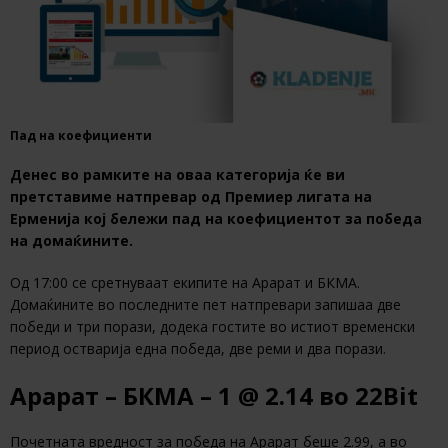
Пад на коефициенти
Денес во рамките на оваа категорија ќе ви
претставиме натпревар од Премиер лигата на
Ерменија кој бележи пад на коефициентот за победа
на домаќините.
Од 17:00 се сретнуваат екипите на Арарат и БКМА.
Домаќините во последните пет натпревари запишаа две
победи и три порази, додека гостите во истиот временски
период остварија една победа, две реми и два порази.
Арарат – БКМА – 1 @ 2.14 во 22Bit
Почетната вредност за победа на Арарат беше 2.99, а во