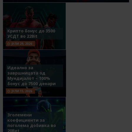
Крипто бонус до 3500
УСДТ во 22Bit
ЈУЛИ 29, 2026
Идеално за
завршницата од
Мундијалот – 100%
бонус до 7500 денари
ЈУЛИ 15, 2026
Зголемени
коефициенти за
поголема добивка во
20Bet