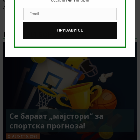
Овој викенд веќе бележиме старт на послабите европски
лиги, а за кратко ќе започнат и
[…]
Email
Email
ПРИЈАВИ СЕ
НАЈНОВИ БОНУС ВЕСТИ
Се бараат „мајстори“ за
спортска прогноза!
АВГУСТ 5, 2026