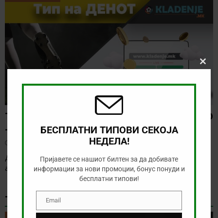
Clos
this
modu
ТИП НА ДЕНОТ (08.08.2026, 21:00) ГРЕМИО
– САО ПАОЛО
БЕСПЛАТНИ ТИПОВИ СЕКОЈА
НЕДЕЛА!
август 8, 2026
Денес нема голема понуда за обложување, а ние ќе го
Пријавете се нашиот билтен за да добивате
анализираме дуелот од бразилското првенство
[…]
информации за нови промоции, бонус понуди и
бесплатни типови!
ТИКЕТ НА ДЕНОТ
Email
Email