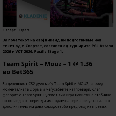
Е-спорт - Esport
За почетокот на овој викенд ви подготвивме нов
тикет од е-Спортот, составен од турнирите PGL Astana
2026 и VCT 2026: Pacific Stage 1.
Team Spirit – Mouz – 1 @ 1.36
во Bet365
За денешниот CS2 дуел меѓу Team Spirit и MOUZ, според
моменталната форма и меѓусебните натпревари, благ
фаворит е Team Spirit. Рускиот тим игра навистина стабилно
во последниот период и има одлична серија резултати, што
дополнително им дава самодоверба пред овој натпревар.