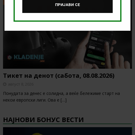
ТИКЕТ НА ДЕНОТ
ПРИЈАВИ СЕ
Тикет на денот (сабота, 08.08.2026)
август 8, 2026
Понудата за денес е солидна, а веќе бележиме старт на
некои европски лиги. Ова е
[…]
НАЈНОВИ БОНУС ВЕСТИ