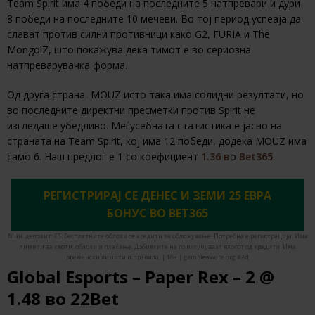
Team Spirit има 4 победи на последните 5 натпревари и дури
8 победи на последните 10 мечеви. Во тој период успеаја да
слават против силни противници како G2, FURIA и The
MongolZ, што покажува дека тимот е во сериозна
натпреварувачка форма.
Од друга страна, MOUZ исто така има солидни резултати, но
во последните директни пресметки против Spirit не
изгледаше убедливо. Меѓусебната статистика е јасно на
страната на Team Spirit, кој има 12 победи, додека MOUZ има
само 6. Наш предлог е 1 со коефициент
1.36 в
о
Bet365
.
РЕГИСТРИРАЈ СЕ ДЕНЕС И ЗЕМИ 25 ЕВРА
БОНУС ВО BET365
Мин. депозит: €5. Бесплатните облози се кредити за обложување. Потребна е регистрација. Има
лимити за квоти, облози и плаќање. Добивките не го вклучуваат влогот од кредити. Има
временски лимити и правила. | 18+ | gambleaware.org #Ad
Global Esports – Paper Rex – 2 @
1.48 во 22Bet