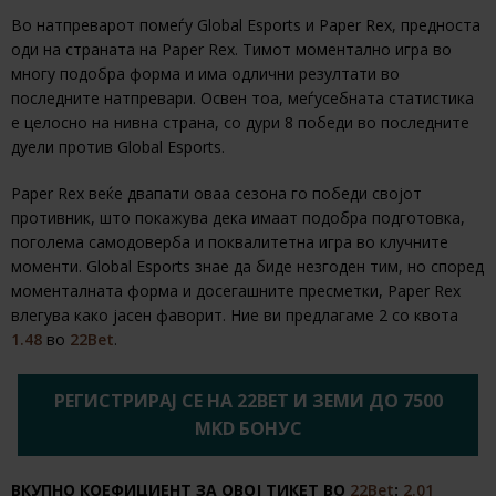
Во натпреварот помеѓу Global Esports и Paper Rex, предноста
оди на страната на Paper Rex. Тимот моментално игра во
многу подобра форма и има одлични резултати во
последните натпревари. Освен тоа, меѓусебната статистика
е целосно на нивна страна, со дури 8 победи во последните
дуели против Global Esports.
Paper Rex веќе двапати оваа сезона го победи својот
противник, што покажува дека имаат подобра подготовка,
поголема самодоверба и поквалитетна игра во клучните
моменти. Global Esports знае да биде незгоден тим, но според
моменталната форма и досегашните пресметки, Paper Rex
влегува како јасен фаворит. Ние ви предлагаме 2 со квота
1.48
во
22Bet
.
РЕГИСТРИРАЈ СЕ НА 22BET И ЗЕМИ ДО 7500
MKD БОНУС
ВКУПНО КОЕФИЦИЕНТ ЗА ОВОЈ ТИКЕТ ВО
22Bet
:
2.01