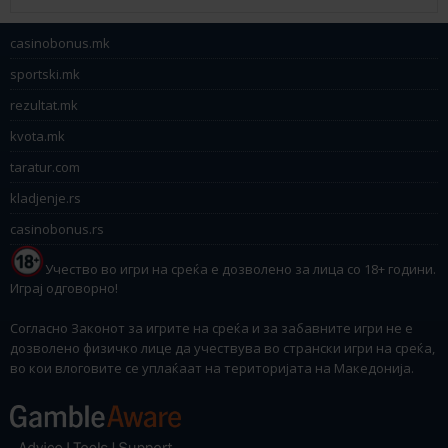
casinobonus.mk
sportski.mk
rezultat.mk
kvota.mk
taratur.com
kladjenje.rs
casinobonus.rs
Учество во игри на среќа е дозволено за лица со 18+ години.
Играј одговорно!
Согласно Законот за игрите на среќа и за забавните игри не е
дозволено физичко лице да учествува во странски игри на среќа,
во кои влоговите се уплаќаат на територијата на Македонија.