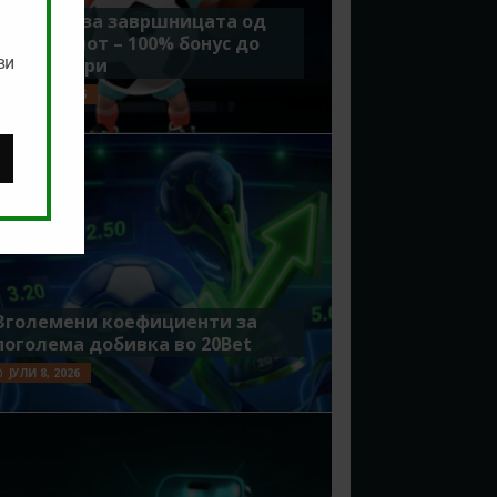
Идеално за завршницата од
Мундијалот – 100% бонус до
ви
7500 денари
ЈУЛИ 15, 2026
Зголемени коефициенти за
поголема добивка во 20Bet
ЈУЛИ 8, 2026