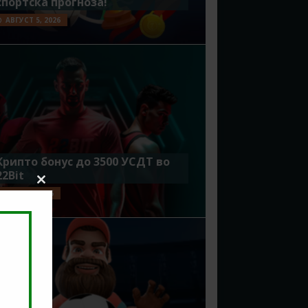
спортска прогноза!
АВГУСТ 5, 2026
Крипто бонус до 3500 УСДТ во
22Bit
Close
ЈУЛИ 29, 2026
this
module