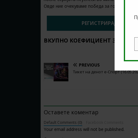
Овде ние очекуваме победа за гостите и ти
П
РЕГИСТРИРАЈ СЕ НА 2
ВКУПНО КОЕФИЦИЕНТ ЗА ОВОЈ
E
PREVIOUS
Тикет на денот е-Спорт (16.05.20
BE THE FIRST TO COMMENT
Оставете коментар
Default Comments (0)
Facebook Comments
Your email address will not be published.