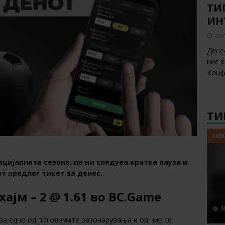
ТИП
ИН
авг
Дене
ние 
Конф
ТИ
ТИК
цијалната сезона, па ни следува кратка пауза и
т предлог тикет за денес.
ајм – 2 @ 1.61 во BC.Game
за едно од поголемите разочарувања и од нив се