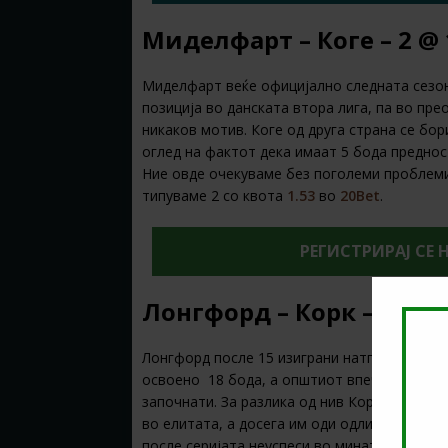
Миделфарт – Коге – 2 @ 
Миделфарт веќе официјално следната сезона
позиција во данската втора лига, па во пр
никаков мотив. Коге од друга страна се бори
оглед на фактот дека имаат 5 бода предност
Ние овде очекуваме без поголеми проблеми 
типуваме 2 со квота
1.53
во
20Bet
.
РЕГИСТРИРАЈ СЕ 
Лонгфорд – Корк – 2 @ 1.
Лонгфорд после 15 изиграни натпревари се 
освоено 18 бода, а општиот впечаток е де
започнати. За разлика од нив Корк пак со 
во елитата, а досега им оди одлично. Имено
после серијата неуспеси во минатото коло 