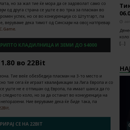
лата, но за жал тие ќе мора да се задоволат само со
Тик
јм од друга страна се уште е во трка за пласман во
06.
ромен успех, но се во конкуренција со Штутгарт, па
авг
 е, веруваме дека тимот од Синсхајм на овој натпревар
C.Game
.
Дене
коло
[…]
 КРИПТО КЛАДИЛНИЦА И ЗЕМИ ДО $4000
 1.80 во 22Bit
НА
зона. Тие веќе обезбедија пласман на 3-то место и
сно тие сега ќе играат квалификации за Лига Европа и со
се уште не е отпишан од Европа, па имаат шанса да го
о следното коло, но за да останат во конкуренција на
 непоразени. Ние веруваме дека ќе биде така, па
22Bit
.
РИРАЈ СЕ НА 22BIT