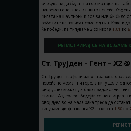
очекуваше да бидат на горниот дел на табе
навремен опстанок и ништо повеќе. Хофенха
Лигата на шампиони и тоа за нив би било ог
работите не зависат само од нив. Како и да
ќе победи, па типуваме 2 со квота
1.61
во
B
РЕГИСТРИРАЈ СЕ НА BC.GAME
Ст. Трујден – Гент – Х2 @
Ст. Трујден неофицијално ја заврши оваа се
повеќе не можат ни горе, а ниту долу, одно
овој успех можат да бидат задоволни. Гент 
стигнат Андерлехт бидејќи со него играат в
овој дуел во најмала рака треба да останат
типуваме двојна шанса Х2 со квота
1.80
во
РЕГИСТ