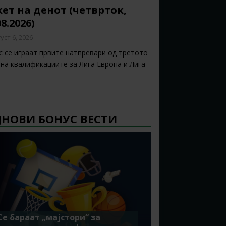
ет на денот (четврток,
08.2026)
уст 6, 2026
с се играат првите натпревари од третото
 на квалификациите за Лига Европа и Лига
ЈНОВИ БОНУС ВЕСТИ
Се бараат „мајстори“ за