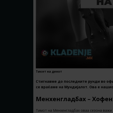
Тикет на денот
Стигнавме до последните рунди во офи
се враќаме на Мундијалот. Ова е нашио
Менхенгладбах – Хофенх
Тимот на Менхенгладбах оваа сезона важи 