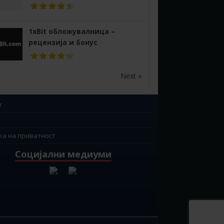
1xBit обложувалница –
рецензија и бонус
Next »
т
ка на приватност
Социјални медиуми