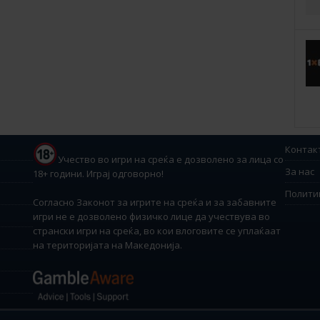
Контак
Учество во игри на среќа е дозволено за лица со
За нас
18+ години. Играј одговорно!
Полити
Согласно Законот за игрите на среќа и за забавните
игри не е дозволено физичко лице да учествува во
странски игри на среќа, во кои влоговите се уплаќаат
на територијата на Македонија.