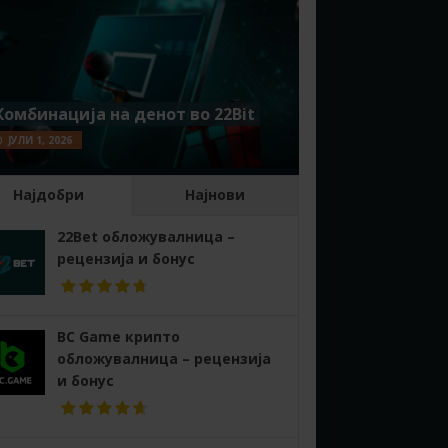
Комбинација на денот во 22Bit
ЈУЛИ 1, 2026
Најдобри
Најнови
22Bet обложувалница –
рецензија и бонус
BC Game крипто
обложувалница – рецензија
и бонус