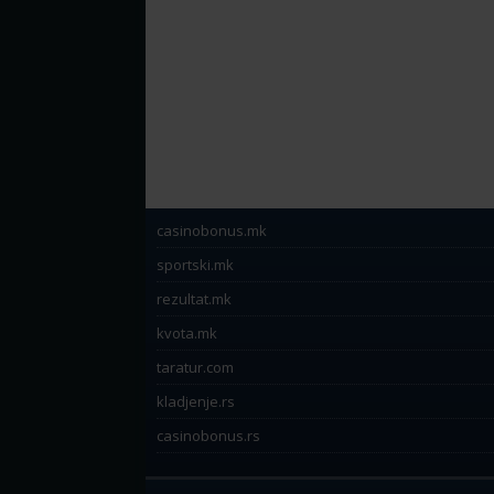
casinobonus.mk
sportski.mk
rezultat.mk
kvota.mk
taratur.com
kladjenje.rs
casinobonus.rs