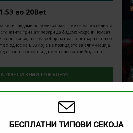
1.53 во 20Bet
 ќе ги гледаме во понизок ранг. Тие се на последната
еостанатите три натпревари да бидеме искрени немаат
 за опстанок, а се на добар пат да го остварат тоа со
 во однос на Б.93 кој е на позицијата за елиминација.
да слават гостите и да земат лесни три бода, па
НА 20BET И ЗЕМИ €100 БОНУС
61 во 22Bet
наоѓа на вториот дел на табелата и досега имаат
ка овој тим игра доста променливо откако се
големи амбиции влегоа и за нив приоритет е повратокот
БЕСПЛАТНИ ТИПОВИ СЕКОЈА
, овој тим е на врвот, поточно на првото место, а
запишаа триумф и делува дека кризата им е надмината.