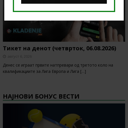
Тикет на денот (четврток, 06.08.2026)
август 6, 2026
Денес се играат првите натпревари од третото коло на
квалификациите за Лига Европа и Лига
[…]
НАЈНОВИ БОНУС ВЕСТИ