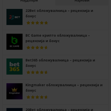
Најдобри
Најнови
22Bet обложувалница – рецензија и
бонус
BC Game крипто обложувалница –
рецензија и бонус
Bet365 обложувалница – рецензија и
бонус
Kingmaker обложувалница – рецензија и
бонус
20Bet обложувалница – рецензија и