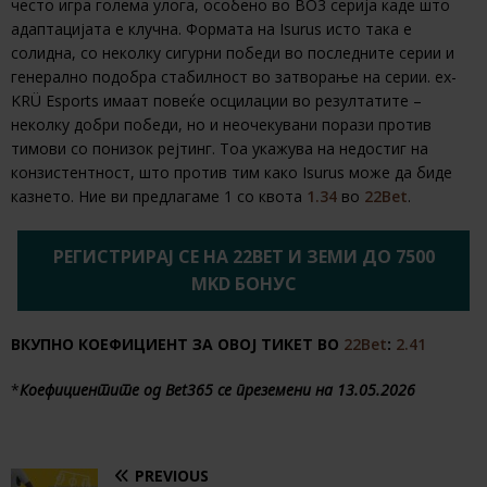
често игра голема улога, особено во BO3 серија каде што
адаптацијата е клучна. Формата на Isurus исто така е
солидна, со неколку сигурни победи во последните серии и
генерално подобра стабилност во затворање на серии. ex-
KRÜ Esports имаат повеќе осцилации во резултатите –
неколку добри победи, но и неочекувани порази против
тимови со понизок рејтинг. Тоа укажува на недостиг на
конзистентност, што против тим како Isurus може да биде
казнето. Ние ви предлагаме 1 со квота
1.34
во
22Bet
.
РЕГИСТРИРАЈ СЕ НА 22BET И ЗЕМИ ДО 7500
MKD БОНУС
ВКУПНО КОЕФИЦИЕНТ ЗА ОВОЈ ТИКЕТ ВО
22Bet
:
2.41
*
Коефициентите од Bet365 се преземени на 13.05.2026
PREVIOUS