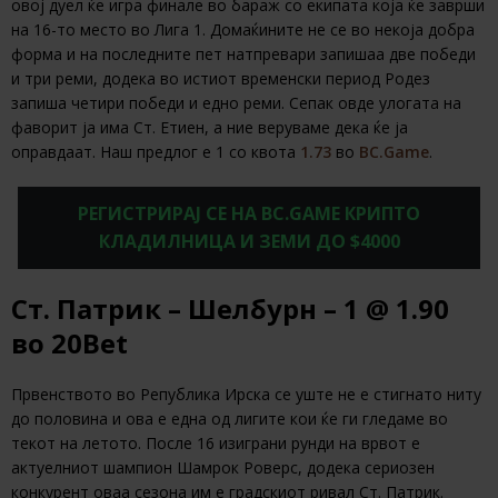
овој дуел ќе игра финале во бараж со екипата која ќе заврши
на 16-то место во Лига 1. Домаќините не се во некоја добра
форма и на последните пет натпревари запишаа две победи
и три реми, додека во истиот временски период Родез
запиша четири победи и едно реми. Сепак овде улогата на
фаворит ја има Ст. Етиен, а ние веруваме дека ќе ја
оправдаат. Наш предлог е 1 со квота
1.73
во
BC.Game
.
РЕГИСТРИРАЈ СЕ НА BC.GAME КРИПТО
КЛАДИЛНИЦА И ЗЕМИ ДО $4000
Ст. Патрик – Шелбурн – 1 @ 1.90
во 20Bet
Првенството во Република Ирска се уште не е стигнато ниту
до половина и ова е една од лигите кои ќе ги гледаме во
текот на летото. После 16 изиграни рунди на врвот е
актуелниот шампион Шамрок Роверс, додека сериозен
конкурент оваа сезона им е градскиот ривал Ст. Патрик.