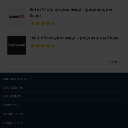
Betet77 обложувалница – рецензија и
бонус
1xBit обложувалница – рецензија и бонус
Next »
casinobonus.mk
sportski.mk
rezultat.mk
kvota.mk
taratur.com
kladjenje.rs