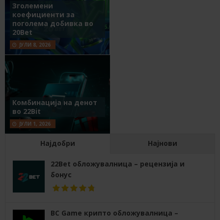
Зголемени
коефициенти за
поголема добивка во
20Bet
ЈУЛИ 8, 2026
Комбинација на денот
во 22Bit
ЈУЛИ 1, 2026
Најдобри
Најнови
22Bet обложувалница – рецензија и
бонус
BC Game крипто обложувалница –