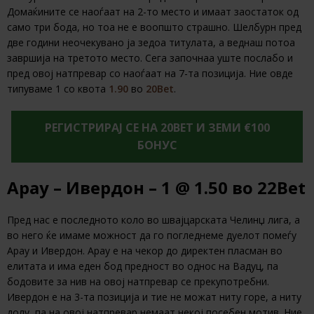
Домаќините се наоѓаат на 2-то место и имаат заостаток од
само три бода, но тоа не е воопшто страшно. Шелбурн пред
две години неочекувано ја зедоа титулата, а веднаш потоа
завршија на третото место. Сега започнаа уште послабо и
пред овој натпревар со наоѓаат на 7-та позиција. Ние овде
типуваме 1 со квота
1.90
во
20Bet
.
РЕГИСТРИРАЈ СЕ НА 20BET И ЗЕМИ €100
БОНУС
Арау – Ивердон – 1 @ 1.50 во 22Bet
Пред нас е последното коло во швајцарската Челинџ лига, а
во него ќе имаме можност да го погледнеме дуелот помеѓу
Арау и Ивердон. Арау е на чекор до директен пласман во
елитата и има еден бод предност во однос на Вадуц, па
бодовите за нив на овој натпревар се прекупотребни.
Ивердон е на 3-та позиција и тие не можат ниту горе, а ниту
долу, па на овој натпревар немаат некој посебен мотив. Ние