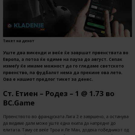
Тикет на денот
Уште два викенди и веќе ќе завршат првенствата во
Европа, а потоа ќе одиме на пауза до август. Сепак
измеѓу ќе имаме можност да го гледаме светското
првенство, па фудбалот нема да прекине ова лето.
Ова е нашиот предлог тикет за денес.
Ст. Етиен – Родез – 1 @ 1.73 во
BC.Game
Првенството во француската Лига 2 е завршено, а останува
да видиме дали може уште една екипа да напредне до
елитата. Таму се веќе Троа и Ле Ман, додека победникот од