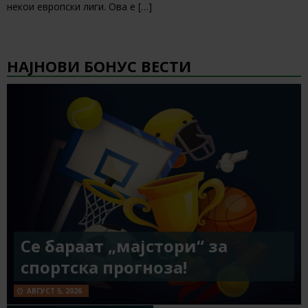
некои европски лиги. Ова е
[…]
НАЈНОВИ БОНУС ВЕСТИ
Се бараат „мајстори“ за
спортска прогноза!
АВГУСТ 5, 2026