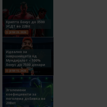
Крипто бонус до 3500
УСДТ во 22Bit
ЈУЛИ 29, 2026
Идеално за
завршницата од
Мундијалот – 100%
бонус до 7500 денари
ЈУЛИ 15, 2026
Зголемени
коефициенти за
поголема добивка во
20Bet