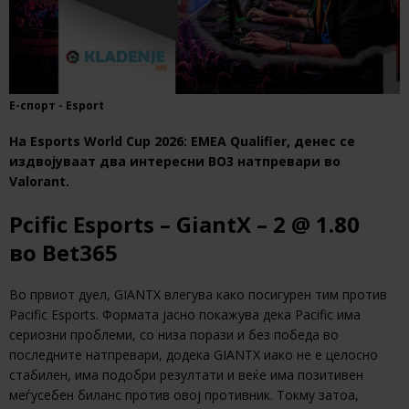
Е-спорт - Esport
На Esports World Cup 2026: EMEA Qualifier, денес се
издвојуваат два интересни BO3 натпревари во
Valorant.
Pcific Esports – GiantX – 2 @ 1.80
во Bet365
Во првиот дуел, GIANTX влегува како посигурен тим против
Pacific Esports. Формата јасно покажува дека Pacific има
сериозни проблеми, со низа порази и без победа во
последните натпревари, додека GIANTX иако не е целосно
стабилен, има подобри резултати и веќе има позитивен
меѓусебен биланс против овој противник. Токму затоа,