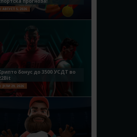
спортска прогноза!
АВГУСТ 5, 2026
Крипто бонус до 3500 УСДТ во
22Bit
ЈУЛИ 29, 2026