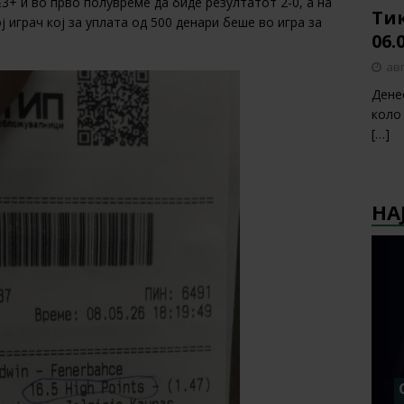
3+ и во прво полувреме да биде резултатот 2-0, а на
Тик
ој играч кој за уплата од 500 денари беше во игра за
06.
авг
Дене
коло
[…]
НА