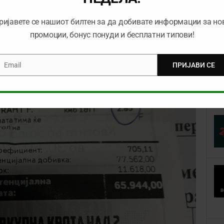
ријавете се нашиот билтен за да добивате информации за но
промоции, бонус понуди и бесплатни типови!
Email
ПРИЈАВИ СЕ
mail