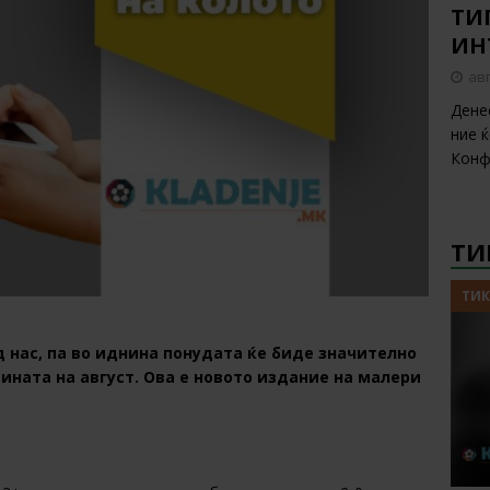
ТИП
ИН
авг
Дене
ние 
Конф
ТИ
ТИК
 нас, па во иднина понудата ќе биде значително
ината на август. Ова е новото издание на малери