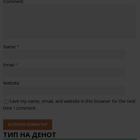
Comment
Name
*
Email
*
Website
Save my name, email, and website in this browser for the next
time I comment.
ТИП НА ДЕНОТ