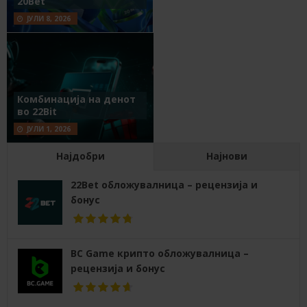
20Bet
ЈУЛИ 8, 2026
Комбинација на денот
во 22Bit
ЈУЛИ 1, 2026
Најдобри
Најнови
22Bet обложувалница – рецензија и
бонус
BC Game крипто обложувалница –
рецензија и бонус