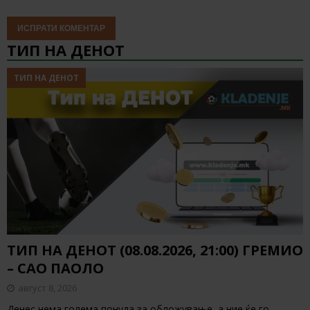
ТИП НА ДЕНОТ
ТИП НА ДЕНОТ
ТИП НА ДЕНОТ (08.08.2026, 21:00) ГРЕМИО
– САО ПАОЛО
август 8, 2026
Денес нема голема понуда за обложување, а ние ќе го