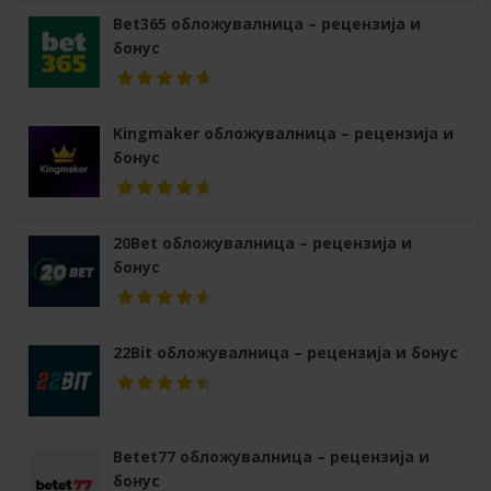
Bet365 обложувалница – рецензија и
бонус
Kingmaker обложувалница – рецензија и
бонус
20Bet обложувалница – рецензија и
бонус
22Bit обложувалница – рецензија и бонус
Betet77 обложувалница – рецензија и
бонус