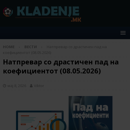
HOME
ВЕСТИ
Натпревар со драстичен пад на
коефициентот (08.05.2026)
Натпревар со драстичен пад на
коефициентот (08.05.2026)
мај 8, 2026
Viktor