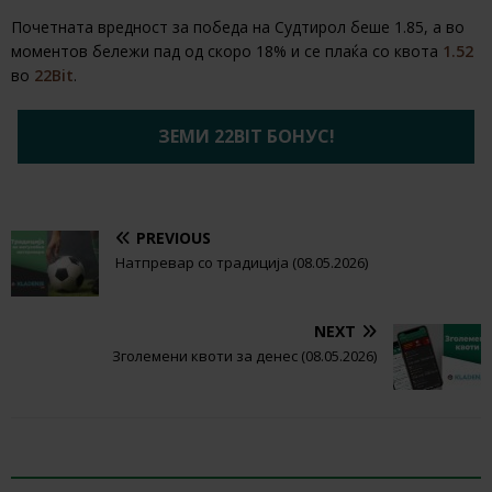
Почетната вредност за победа на Судтирол беше 1.85, а во
моментов бележи пад од скоро 18% и се плаќа со квота
1.52
во
22Bit
.
ЗЕМИ 22BIT БОНУС!
PREVIOUS
Натпревар со традиција (08.05.2026)
NEXT
Зголемени квоти за денес (08.05.2026)
BE THE FIRST TO COMMENT