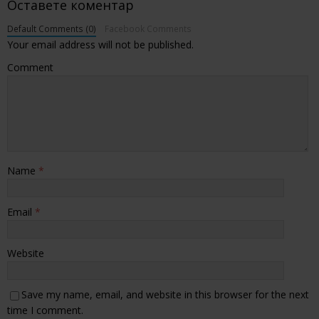
Оставете коментар
Default Comments (0)
Facebook Comments
Your email address will not be published.
Comment
Name
*
Email
*
Website
Save my name, email, and website in this browser for the next
time I comment.