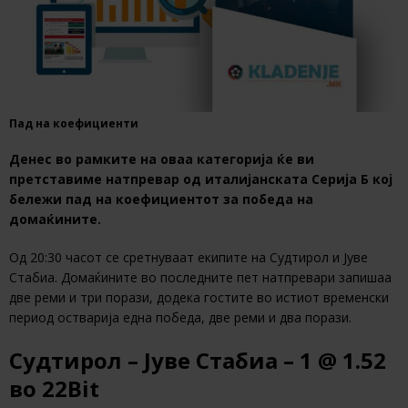
Пад на коефициенти
Денес во рамките на оваа категорија ќе ви
претставиме натпревар од италијанската Серија Б кој
бележи пад на коефициентот за победа на
домаќините.
Од 20:30 часот се сретнуваат екипите на Судтирол и Јуве
Стабиа. Домаќините во последните пет натпревари запишаа
две реми и три порази, додека гостите во истиот временски
период остварија една победа, две реми и два порази.
Судтирол – Јуве Стабиа – 1 @ 1.52
во 22Bit