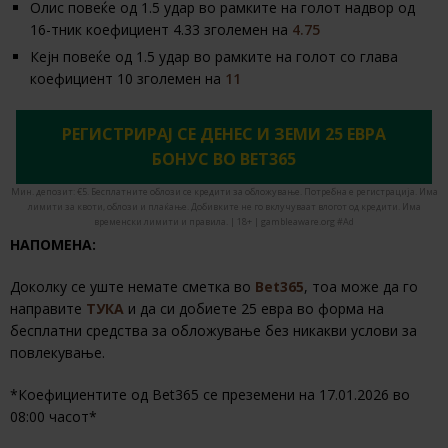
Олис повеќе од 1.5 удар во рамките на голот надвор од
16-тник коефициент 4.33 зголемен на
4.75
Кејн повеќе од 1.5 удар во рамките на голот со глава
коефициент 10 зголемен на
11
РЕГИСТРИРАЈ СЕ ДЕНЕС И ЗЕМИ 25 ЕВРА
БОНУС ВО BET365
Мин. депозит: €5. Бесплатните облози се кредити за обложување. Потребна е регистрација. Има
лимити за квоти, облози и плаќање. Добивките не го вклучуваат влогот од кредити. Има
временски лимити и правила. | 18+ | gambleaware.org #Ad
НАПОМЕНА:
Доколку се уште немате сметка во
Bet365
, тоа може да го
направите
ТУКА
и да си добиете 25 евра во форма на
бесплатни средства за обложување без никакви услови за
повлекување.
*Коефициентите од Bet365 се преземени на 17.01.2026 во
08:00 часот*