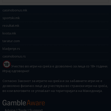
casinobonus.mk
sportski.mk
rezultat.mk
kvota.mk
taratur.com
kladjenje.rs
casinobonus.rs
Учество во игри на среќа е дозволено за лица со 18+ години.
Играј одговорно!
Согласно Законот за игрите на среќа и за забавните игри не е
дозволено физичко лице да учествува во странски игри на среќа,
во кои влоговите се уплаќаат на територијата на Македонија.