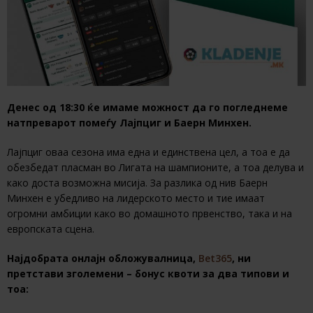
Денес од 18:30 ќе имаме можност да го погледнеме
натпреварот помеѓу Лајпциг и Баерн Минхен.
Лајпциг оваа сезона има една и единствена цел, а тоа е да
обезбедат пласман во Лигата на шампионите, а тоа делува и
како доста возможна мисија. За разлика од нив Баерн
Минхен е убедливо на лидерското место и тие имаат
огромни амбиции како во домашното првенство, така и на
европската сцена.
Најдобрата онлајн обложувалница,
Bet365
, ни
претстави зголемени – бонус квоти за два типови и
тоа: