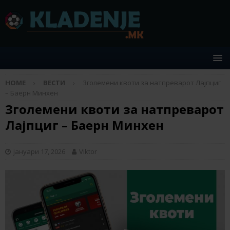
HOME
ВЕСТИ
Зголемени квоти за натпреварот Лајпциг
– Баерн Минхен
Зголемени квоти за натпреварот
Лајпциг – Баерн Минхен
јануари 17, 2026
Viktor