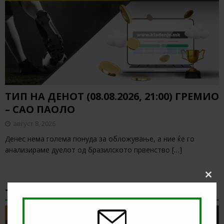
ТИП НА ДЕНОТ (08.08.2026, 21:00) ГРЕМИО
– САО ПАОЛО
август 8, 2026
Денес нема голема понуда за обложување, а ние ќе го
анализираме дуелот од бразилското првенство
[…]
Clos
this
ТИКЕТ НА ДЕНОТ
modu
ТИКЕТ НА ДЕНОТ