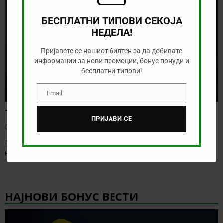
БЕСПЛАТНИ ТИПОВИ СЕКОЈА
НЕДЕЛА!
Пријавете се нашиот билтен за да добивате
информации за нови промоции, бонус понуди и
бесплатни типови!
Email
Email
Тикет на денот (сабота, 08.08.2026)
ПРИЈАВИ СЕ
август 8, 2026
Понудата за денес е солидна, а веќе бележиме старт на
некои европски лиги. Ова е
[…]
НАЈНОВИ БОНУС ВЕСТИ