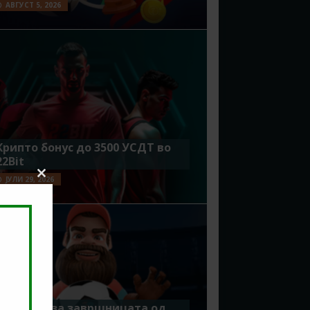
АВГУСТ 5, 2026
Крипто бонус до 3500 УСДТ во
22Bit
ЈУЛИ 29, 2026
Close
this
module
Идеално за завршницата од