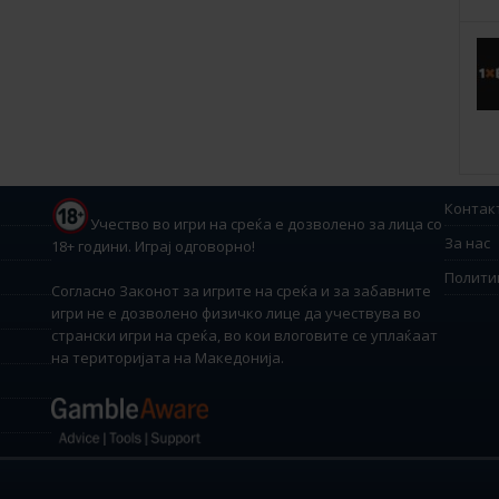
Контак
Учество во игри на среќа е дозволено за лица со
За нас
18+ години. Играј одговорно!
Полити
Согласно Законот за игрите на среќа и за забавните
игри не е дозволено физичко лице да учествува во
странски игри на среќа, во кои влоговите се уплаќаат
на територијата на Македонија.