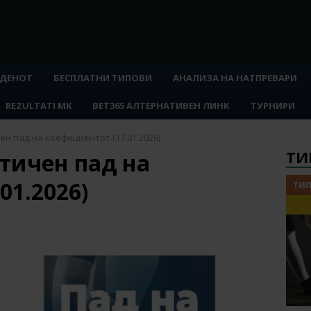
 ДЕНОТ
БЕСПЛАТНИ ТИПОВИ
АНАЛИЗА НА НАТПРЕВАРИ
REZULTATI MK
BET365 АЛТЕРНАТИВЕН ЛИНК
ТУРНИРИ
н пад на коефициентот (17.01.2026)
ТИ
тичен пад на
01.2026)
ТИП