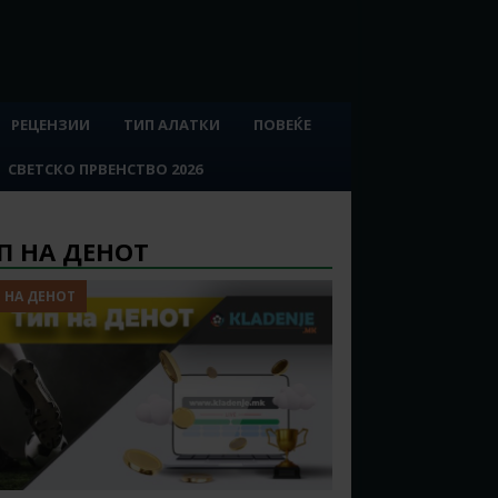
РЕЦЕНЗИИ
ТИП АЛАТКИ
ПОВЕЌЕ
СВЕТСКО ПРВЕНСТВО 2026
П НА ДЕНОТ
 НА ДЕНОТ