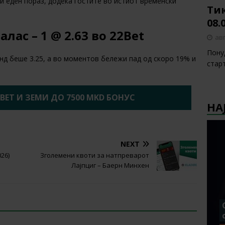
и еден пораз, додека гостите во истиот временски
Тик
08.
лас – 1 @ 2.63 во 22Bet
авг
Пону
нд беше 3.25, а во моментов бележи пад од скоро 19% и
стар
2BET И ЗЕМИ ДО 7500 MKD БОНУС
НА
NEXT
26)
Зголемени квоти за натпреварот
Лајпциг – Баерн Минхен