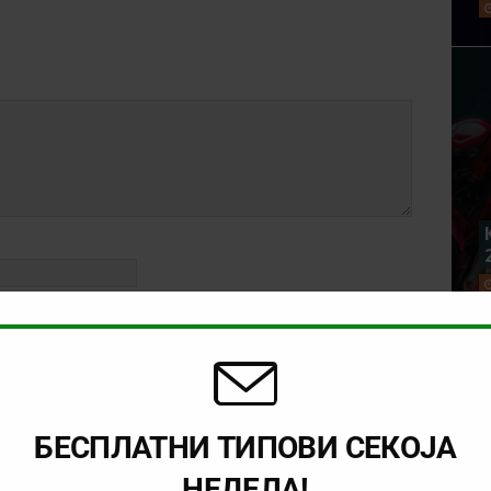
rowser for the next time I comment.
БЕСПЛАТНИ ТИПОВИ СЕКОЈА
НЕДЕЛА!