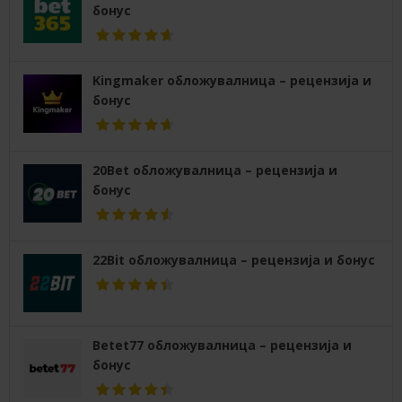
бонус
Kingmaker обложувалница – рецензија и
бонус
20Bet обложувалница – рецензија и
бонус
22Bit обложувалница – рецензија и бонус
Betet77 обложувалница – рецензија и
бонус