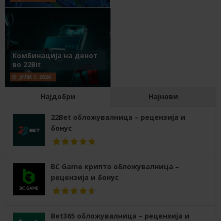
Комбинација на денот
во 22Bit
ЈУЛИ 1, 2026
Најдобри
Најнови
22Bet обложувалница – рецензија и
бонус
BC Game крипто обложувалница –
рецензија и бонус
Bet365 обложувалница – рецензија и