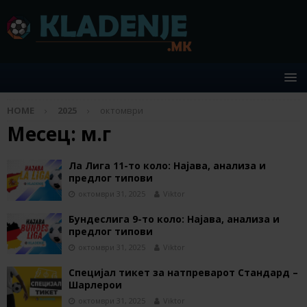
HOME
2025
октомври
Месец:
м.г
Ла Лига 11-то коло: Најава, анализа и
предлог типови
октомври 31, 2025
Viktor
Бундеслига 9-то коло: Најава, анализа и
предлог типови
октомври 31, 2025
Viktor
Специјал тикет за натпреварот Стандард –
Шарлерои
октомври 31, 2025
Viktor