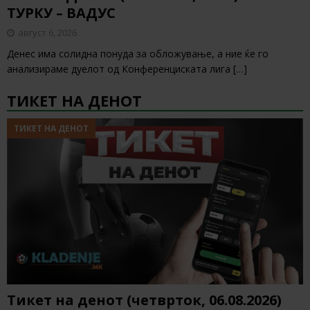
ТУРКУ – ВАДУС
август 6, 2026
Денес има солидна понуда за обложување, а ние ќе го
анализираме дуелот од Конференциската лига
[…]
ТИКЕТ НА ДЕНОТ
ТИКЕТ НА ДЕНОТ
Тикет на денот (четврток, 06.08.2026)