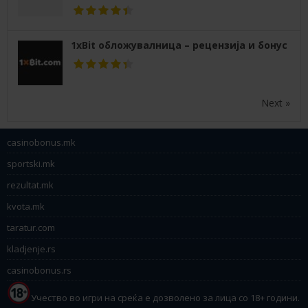
1xBit обложувалница – рецензија и бонус
Next »
casinobonus.mk
sportski.mk
rezultat.mk
kvota.mk
taratur.com
kladjenje.rs
casinobonus.rs
Учество во игри на среќа е дозволено за лица со 18+ години.