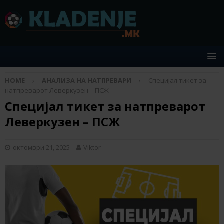
HOME
АНАЛИЗА НА НАТПРЕВАРИ
Специјал тикет за
натпреварот Леверкузен – ПСЖ
Специјал тикет за натпреварот
Леверкузен – ПСЖ
октомври 21, 2025
Viktor