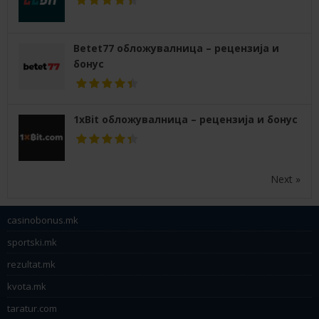
Betet77 обложувалница – рецензија и
бонус
1xBit обложувалница – рецензија и бонус
Next »
casinobonus.mk
sportski.mk
rezultat.mk
kvota.mk
taratur.com