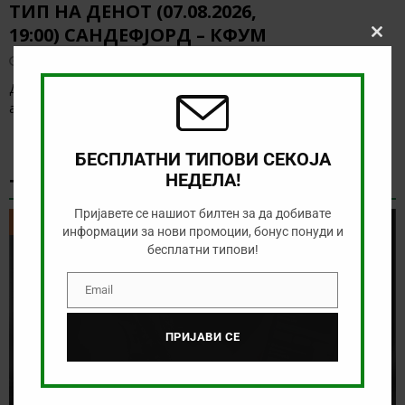
ТИП НА ДЕНОТ (07.08.2026,
19:00) САНДЕФЈОРД – КФУМ
Clos
this
август 7, 2026
modu
Денес нема солидна понуда за обложување, а ние ќе го
анализираме дуелот од норвешката лига
[…]
БЕСПЛАТНИ ТИПОВИ СЕКОЈА
НЕДЕЛА!
ТИКЕТ НА ДЕНОТ
Пријавете се нашиот билтен за да добивате
ТИКЕТ НА ДЕНОТ
информации за нови промоции, бонус понуди и
бесплатни типови!
Email
Email
ПРИЈАВИ СЕ