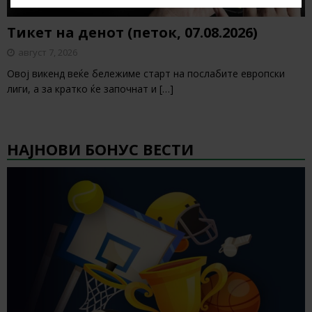
Тикет на денот (петок, 07.08.2026)
август 7, 2026
Овој викенд веќе бележиме старт на послабите европски
лиги, а за кратко ќе започнат и
[…]
НАЈНОВИ БОНУС ВЕСТИ