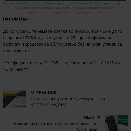
Мин. депозит: €5. Бесплатните облози се кредити за обложување. Потребна е регистрација. Има
лимити за квоти, облози и плаќање. Добивките не го вклучуваат влогот од кредити. Има
временски лимити и правила. | 18+ | gambleaware.org #Ad
НАПОМЕНА:
Доколку се уште немате сметка во
Bet365
, тоа може да го
направите
ТУКА
и да си добиете 25 евра во форма на
бесплатни средства за обложување без никакви услови за
повлекување.
*Коефициентите од Bet365 се преземени на 21.10.2025 во
12:30 часот*
PREVIOUS
ТИП НА ДЕНОТ (21.10.2025, 21:00) АРСЕНАЛ –
АТЛЕТИКО МАДРИД
NEXT
Зголемени квоти за натпреварот Барселона –
Олимпијакос