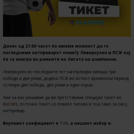
Денес од 21:00 часот ќе имаме можност да го
погледнеме натпреварот помеѓу Леверкузен и ПСЖ кој
ќе се изигра во рамките на Лигата на шампиони.
Леверкузен во последните пет натпревари запиша три
победи и две реми, додека ПСЖ во истиот временски период
оствари две победи, две реми и еден пораз.
Ние за вас решивме да ви претставиме специјал тикет во
Bet365
, поточно тикет со повеќе типови и тоа само за овој
натпревар.
Вкупниот коефициент е
7.00
, а нашиот избор е: