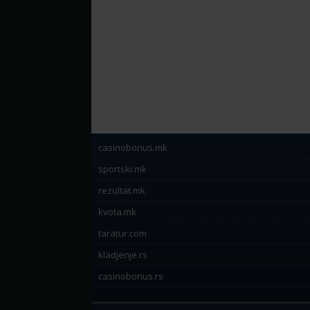
casinobonus.mk
sportski.mk
rezultat.mk
kvota.mk
taratur.com
kladjenje.rs
casinobonus.rs