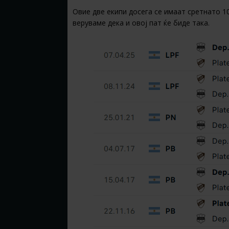
Овие две екипи досега се имаат сретнато 10
веруваме дека и овој пат ќе биде така.