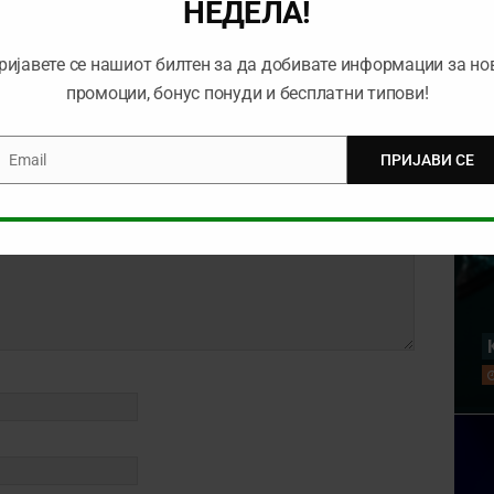
коефициентот (13.10.2025)
НЕДЕЛА!
ријавете се нашиот билтен за да добивате информации за но
промоции, бонус понуди и бесплатни типови!
Email
ПРИЈАВИ СЕ
mail