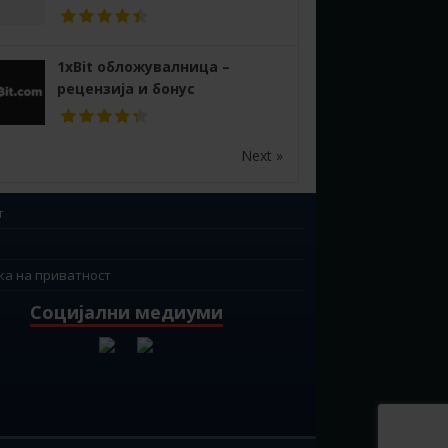
1xBit обложувалница –
рецензија и бонус
Next »
т
ка на приватност
Социјални медиуми