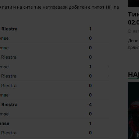
 пати и на сите тие натпревари добитен е типот НГ, па
Тик
02.
авг
Денес
први
НА