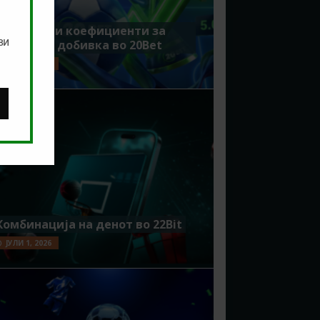
Зголемени коефициенти за
ви
поголема добивка во 20Bet
ЈУЛИ 8, 2026
Комбинација на денот во 22Bit
ЈУЛИ 1, 2026