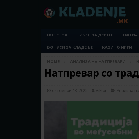
ПОЧЕТНА
ТИКЕТ НА ДЕНОТ
ТИП НА
БОНУСИ ЗА КЛАДЕЊЕ
КАЗИНО ИГРИ
HOME
АНАЛИЗА НА НАТПРЕВАРИ
Н
Натпревар со тради
октомври 13, 2025
Viktor
Анализа н