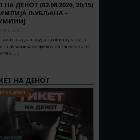
 НА ДЕНОТ (02.08.2026, 20:15)
ИМПИЈА ЉУБЉАНА –
УМИНИЈ
уст 2, 2026
с има солидна понуда за обложување, а
ќе го анализираме дуелот од словенското
нство
[…]
КЕТ НА ДЕНОТ
ЕТ НА ДЕНОТ