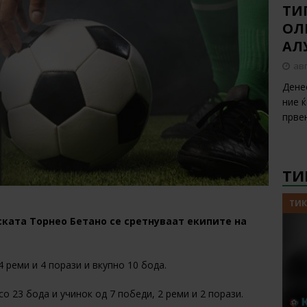
ТИП
ОЛ
АЛ
авг
Дене
ние 
прве
ТИ
ТИК
ската Торнео Бетано се сретнуваат екипите на
4 реми и 4 порази и вкупно 10 бода.
со 23 бода и учинок од 7 победи, 2 реми и 2 порази.