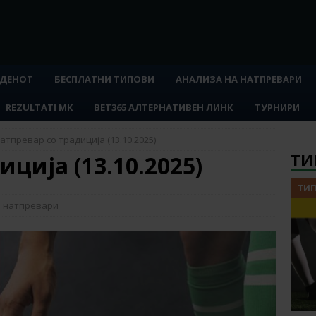
 ДЕНОТ
БЕСПЛАТНИ ТИПОВИ
АНАЛИЗА НА НАТПРЕВАРИ
REZULTATI MK
BET365 АЛТЕРНАТИВЕН ЛИНК
ТУРНИРИ
атпревар со традиција (13.10.2025)
ТИ
ција (13.10.2025)
ТИП
а натпревари