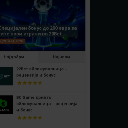
Специјален бонус до 200 евра за
сите нови играчи во 20Bet
ЈУНИ 24, 2026
Најдобри
Најнови
22Bet обложувалница –
рецензија и бонус
BC Game крипто
обложувалница – рецензија
и бонус