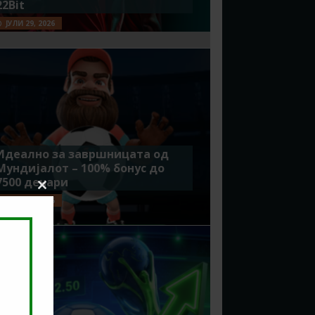
22Bit
ЈУЛИ 29, 2026
Идеално за завршницата од
Мундијалот – 100% бонус до
7500 денари
Close
ЈУЛИ 15, 2026
this
module