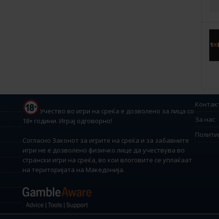
Контак
Учество во игри на среќа е дозволено за лица со
За нас
18+ години. Играј одговорно!
Полити
Согласно Законот за игрите на среќа и за забавните
игри не е дозволено физичко лице да учествува во
странски игри на среќа, во кои влоговите се уплаќаат
на територијата на Македонија.