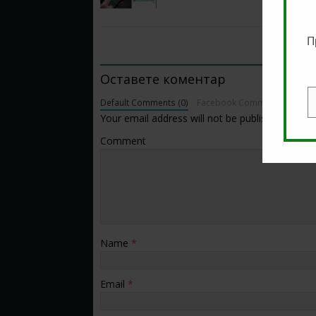
П
BE THE FIRST TO COMMENT
Оставете коментар
Default Comments (0)
Facebook Comments
E
Your email address will not be published.
Comment
Name
*
Email
*