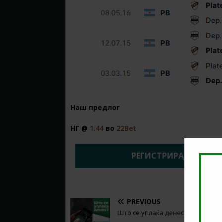
Наш предлог
НГ @
1.44
во
22Bet
РЕГИСТРИРАЈ СЕ НА 2
PREVIOUS
Што се уплаќа денес? (13.10.2025