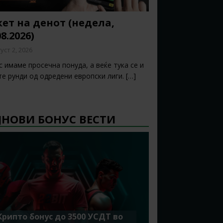
ет на денот (недела,
08.2026)
уст 2, 2026
 имаме просечна понуда, а веќе тука се и
те рунди од одредени европски лиги.
[…]
ЈНОВИ БОНУС ВЕСТИ
Крипто бонус до 3500 УСДТ во