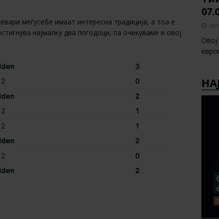
07.
евари меѓусебе имаат интересна традиција, а тоа е
авг
стигнува најмалку два погодоци, па очекуваме и овој
Овој
европ
НА