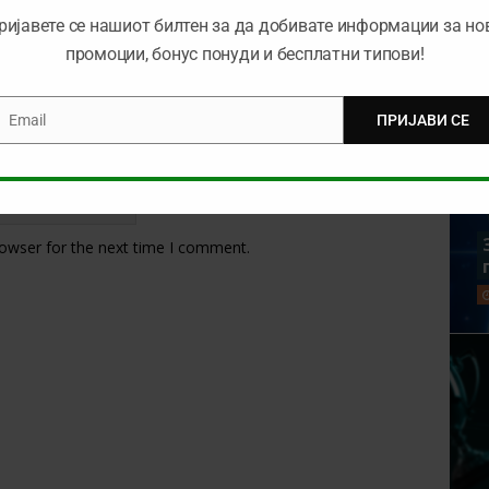
ријавете се нашиот билтен за да добивате информации за но
промоции, бонус понуди и бесплатни типови!
Email
ПРИЈАВИ СЕ
mail
rowser for the next time I comment.