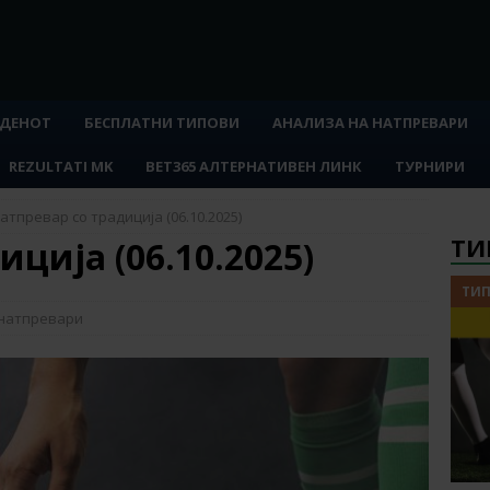
 ДЕНОТ
БЕСПЛАТНИ ТИПОВИ
АНАЛИЗА НА НАТПРЕВАРИ
REZULTATI MK
BET365 АЛТЕРНАТИВЕН ЛИНК
ТУРНИРИ
атпревар со традиција (06.10.2025)
ТИ
ција (06.10.2025)
ТИП
 натпревари