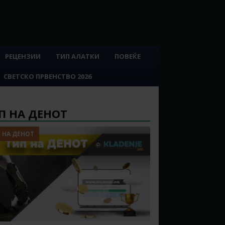
РЕЦЕНЗИИ
ТИП АЛАТКИ
ПОВЕЌЕ
СВЕТСКО ПРВЕНСТВО 2026
П НА ДЕНОТ
 НА ДЕНОТ