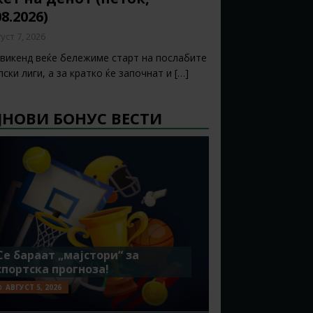
08.2026)
уст 7, 2026
 викенд веќе бележиме старт на послабите
ски лиги, а за кратко ќе започнат и
[…]
ЈНОВИ БОНУС ВЕСТИ
Се бараат „мајстори“ за
спортска прогноза!
АВГУСТ 5, 2026