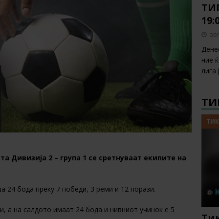
ТИП
19:
авг
Дене
ние 
лига
ТИ
ТИК
та Дивизија 2 – група 1 се сретнуваат екипите на
а 24 бода преку 7 победи, 3 реми и 12 порази.
и, а на салдото имаат 24 бода и нивниот учинок е 5
Тик