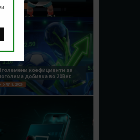
ЈУЛИ 15, 2026
ви
Зголемени коефициенти за
поголема добивка во 20Bet
ЈУЛИ 8, 2026