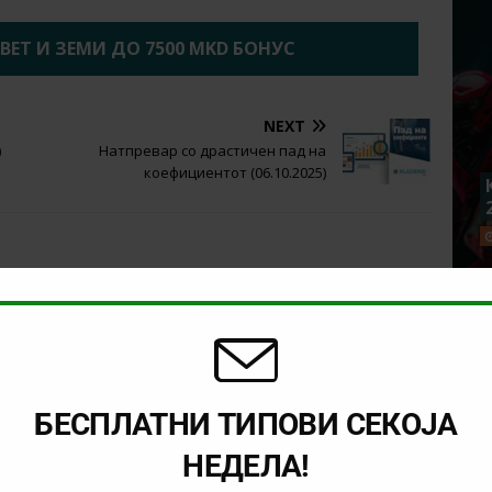
2BET И ЗЕМИ ДО 7500 MKD БОНУС
NEXT
)
Натпревар со драстичен пад на
коефициентот (06.10.2025)
БЕСПЛАТНИ ТИПОВИ СЕКОЈА
НЕДЕЛА!