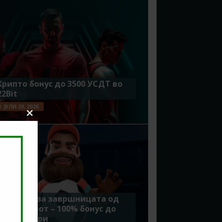
Крипто бонус до 3500 УСДТ во
22Bit
ЈУЛИ 29, 2026
Close
this
module
Идеално за завршницата од
Мундијалот – 100% бонус до
7500 денари