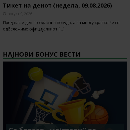
Тикет на денот (недела, 09.08.2026)
август 9, 2026
Пред нас е ден со одлична понуда, а за многу кратко ќе го
одбележиме официјалниот
[…]
НАЈНОВИ БОНУС ВЕСТИ
Се бараат „мајстори“ за