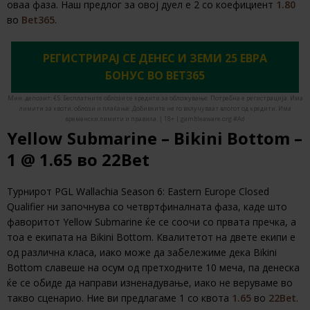
оваа фаза. Наш предлог за овој дуел е 2 со коефициент
1.80
во
Bet365
.
РЕГИСТРИРАЈ СЕ ДЕНЕС И ЗЕМИ 25 ЕВРА
БОНУС ВО BET365
Мин. депозит: €5. Бесплатните облози се кредити за обложување. Потребна е регистрација. Има
лимити за квоти, облози и плаќање. Добивките не го вклучуваат влогот од кредити. Има
временски лимити и правила. | 18+ | gambleaware.org #Ad
Yellow Submarine – Bikini Bottom –
1 @ 1.65 во 22Bet
Турнирот PGL Wallachia Season 6: Eastern Europe Closed
Qualifier ни започнува со четвртфиналната фаза, каде што
фаворитот Yellow Submarine ќе се соочи со првата пречка, а
тоа е екипата на Bikini Bottom. Квалитетот на двете екипи е
од различна класа, иако може да забележиме дека Bikini
Bottom славеше на осум од претходните 10 меча, па денеска
ќе се обиде да направи изненадување, иако не веруваме во
такво сценарио. Ние ви предлагаме 1 со квота
1.65
во
22Bet
.