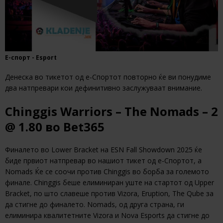
Е-спорт - Esport
Денеска во тикетот од е-Спортот повторно ќе ви понудиме
два натпревари кои дефинитивно заслужуваат внимание.
Chinggis Warriors – The Nomads – 2
@ 1.80 во Bet365
Финалето во Lower Bracket на ESN Fall Showdown 2025 ќе
биде првиот натпревар во нашиот тикет од е-Спортот, а
Nomads Ќе се соочи против Chinggis во борба за големото
финале. Chinggis беше елиминиран уште на стартот од Upper
Bracket, по што славеше против Vizora, Eruption, The Qube за
да стигне до финалето. Nomads, од друга страна, ги
елиминира квалитетните Vizora и Nova Esports да стигне до