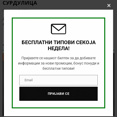
СУРДУЛИЦА
Clos
август 9, 2026
this
modu
Денес има солидна понуда за обложување, а ние ќе го
анализираме дуелот од српската Суперлига
[…]
БЕСПЛАТНИ ТИПОВИ СЕКОЈА
ТИКЕТ НА ДЕНОТ
НЕДЕЛА!
ТИКЕТ НА ДЕНОТ
Пријавете се нашиот билтен за да добивате
информации за нови промоции, бонус понуди и
бесплатни типови!
Email
Email
ПРИЈАВИ СЕ