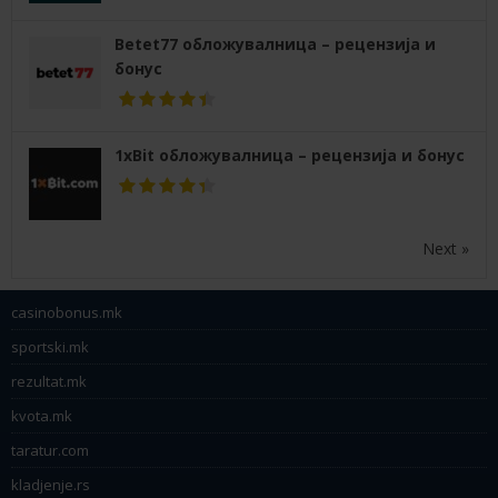
Betet77 обложувалница – рецензија и
бонус
1xBit обложувалница – рецензија и бонус
Next »
casinobonus.mk
sportski.mk
rezultat.mk
kvota.mk
taratur.com
kladjenje.rs