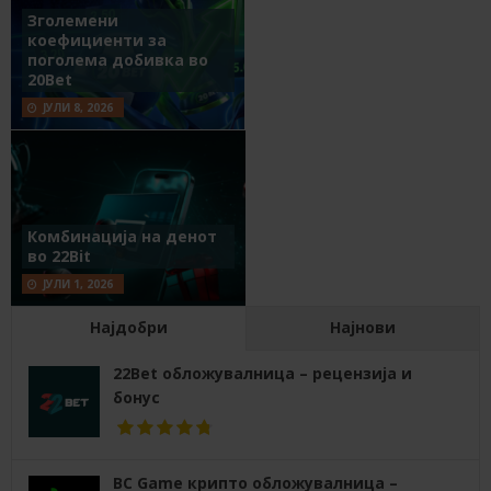
Зголемени
коефициенти за
поголема добивка во
20Bet
ЈУЛИ 8, 2026
Комбинација на денот
во 22Bit
ЈУЛИ 1, 2026
Најдобри
Најнови
22Bet обложувалница – рецензија и
бонус
BC Game крипто обложувалница –