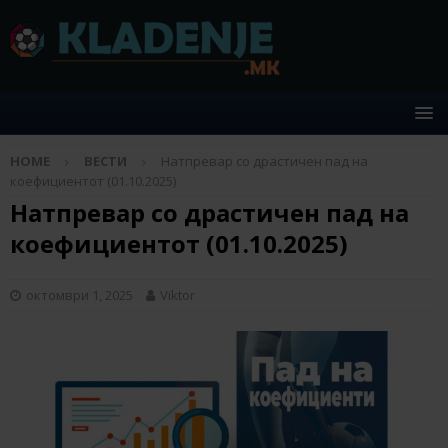
HOME
ВЕСТИ
Натпревар со драстичен пад на
коефициентот (01.10.2025)
Натпревар со драстичен пад на
коефициентот (01.10.2025)
октомври 1, 2025
Viktor