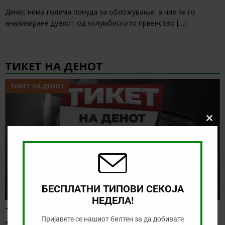
Денес нема голема понуда за обложување, а ние ќе го
анализиране дуелот од колумбиското првенство
[…]
ТИКЕТ НА ДЕНОТ
ТИКЕТ НА ДЕНОТ
Clos
this
modu
БЕСПЛАТНИ ТИПОВИ СЕКОЈА
НЕДЕЛА!
Тикет на денот (понеделник,
Пријавете се нашиот билтен за да добивате
10.08.2026)