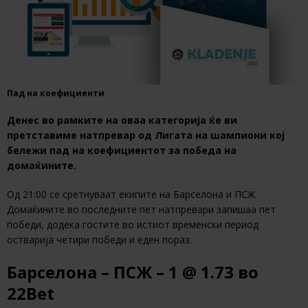
Пад на коефициенти
Денес во рамките на оваа категорија ќе ви
претставиме натпревар од Лигата на шампиони кој
бележи пад на коефициентот за победа на
домаќините.
Од 21:00 се сретнуваат екипите на Барселона и ПСЖ.
Домаќините во последните пет натпревари запишаа пет
победи, додека гостите во истиот временски период
остварија четири победи и еден пораз.
Барселона – ПСЖ – 1 @ 1.73 во
22Bet