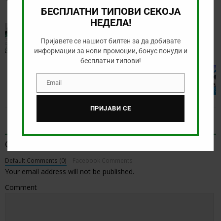
БЕСПЛАТНИ ТИПОВИ СЕКОЈА
НЕДЕЛА!
PREVIOUS
Зголемени квоти за натпреварот Валенсија –
Пријавете се нашиот билтен за да добивате
Хетафе
информации за нови промоции, бонус понуди и
бесплатни типови!
NEXT
Ла Лига 3-то коло: Најава, анализа и предлог
Email
Email
типови
ПРИЈАВИ СЕ
BE THE FIRST TO COMMENT
Оставете коментар
Default Comments (0)
Facebook Comments
Your email address will not be published.
Comment