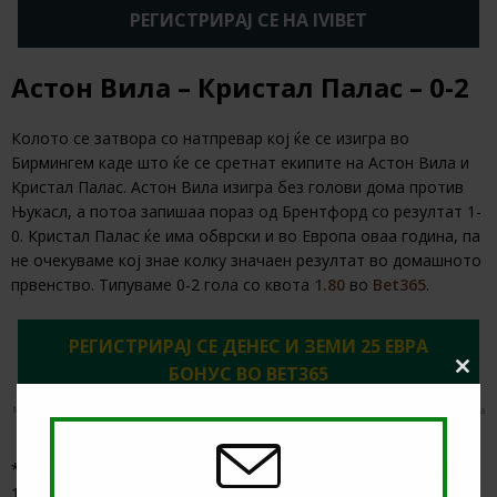
РЕГИСТРИРАЈ СЕ НА IVIBET
Астон Вила – Кристал Палас – 0-2
Колото се затвора со натпревар кој ќе се изигра во
Бирмингем каде што ќе се сретнат екипите на Астон Вила и
Кристал Палас. Астон Вила изигра без голови дома против
Њукасл, а потоа запишаа пораз од Брентфорд со резултат 1-
0. Кристал Палас ќе има обврски и во Европа оваа година, па
не очекуваме кој знае колку значаен резултат во домашното
првенство. Типуваме 0-2 гола со квота
1.80
во
Bet365
.
РЕГИСТРИРАЈ СЕ ДЕНЕС И ЗЕМИ 25 ЕВРА
БОНУС ВО BET365
Clos
this
Мин. депозит: €5. Бесплатните облози се кредити за обложување. Потребна е регистрација. Има
modu
лимити за квоти, облози и плаќање. Добивките не го вклучуваат влогот од кредити. Има
временски лимити и правила. | 18+ | gambleaware.org #Ad
*Коефициентите од Bet365 се преземени на 29.08.2025 во
14:00 часот*