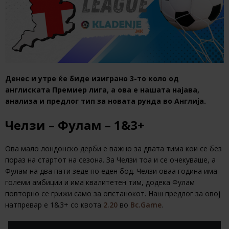
Денес и утре ќе биде изиграно 3-то коло од
англиската Премиер лига, а ова е нашата најава,
анализа и предлог тип за новата рунда во Англија.
Челзи – Фулам – 1&3+
Ова мало лондонско дерби е важно за двата тима кои се без
пораз на стартот на сезона. За Челзи тоа и се очекуваше, а
Фулам на два пати зеде по еден бод. Челзи оваа година има
големи амбиции и има квалитетен тим, додека Фулам
повторно се грижи само за опстанокот. Наш предлог за овој
натпревар е 1&3+ со квота
2.20
во
Bc.Game
.