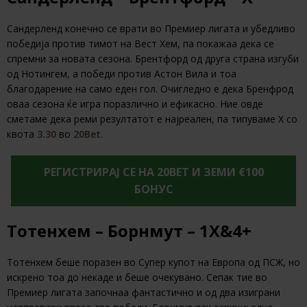
Сандерленд конечно се врати во Премиер лигата и убедливо
победија против тимот на Вест Хем, па покажаа дека се
спремни за новата сезона. Брентфорд од друга страна изгуби
од Нотингем, а победи против Астон Вила и тоа
благодарение на само еден гол. Очигледно е дека Бренфрод
оваа сезона ќе игра поразлично и ефикасно. Ние овде
сметаме дека реми резултатот е најреален, па типуваме Х со
квота
3.30
во
20Bet
.
РЕГИСТРИРАЈ СЕ НА 20BET И ЗЕМИ €100
БОНУС
Тотенхем – Борнмут – 1Х&4+
Тотенхем беше поразен во Супер купот на Европа од ПСЖ, но
искрено тоа до некаде и беше очекувано. Сепак тие во
Премиер лигата започнаа фантастично и од два изиграни