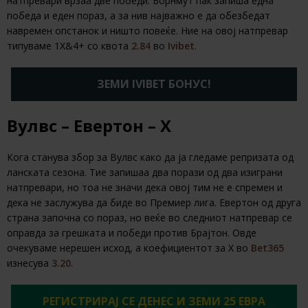
натпревари врзаа две победи. Борнмут пак запиша една
победа и еден пораз, а за нив најважно е да обезбедат
навремен опстанок и ништо повеќе. Ние на овој натпревар
типуваме 1Х&4+ со квота
2.84
во
Ivibet
.
ЗЕМИ IVIBET БОНУС!
Вулвс – Евертон – Х
Кога станува збор за Вулвс како да ја гледаме репризата од
ланската сезона. Тие запишаа два порази од два изиграни
натпревари, но тоа не значи дека овој тим не е спремен и
дека не заслужува да биде во Премиер лига. Евертон од друга
страна започна со пораз, но веќе во следниот натпревар се
оправда за грешката и победи против Брајтон. Овде
очекуваме нерешен исход, а коефициентот за Х во
Bet365
изнесува
3.20
.
РЕГИСТРИРАЈ СЕ ДЕНЕС И ЗЕМИ 25 ЕВРА