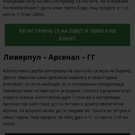
очекуваме ниту на овој натпревар за гостите, па очекуваме
Нотингем Форест да ги земе трите бода. Наш предлог е 1 со
квота
1.70
во
20Bet
.
РЕГИСТРИРАЈ СЕ НА 20BET И ЗЕМИ €100
БОНУС
Ливерпул – Арсенал – ГГ
Апсолутниот дерби натпревар на ова коло се игра на Енфилд.
Двата тима кои лани прикажаа најмногу и оваа година
влегуваат со исти амбиции, но и посериозна конкуренција.
Ливерпул веќе четири пати ја вадеше топката од мрежата во
новата сезона, а постигнаа дури 7 гола во 2 натпревари.
Арсенал пак работеше доста летово и донесе квалитетни
играчи, па искрено може да ги гледаме во трката за титула и
оваа година. Наш предлог за овој дуел е ГГ со квота
1.65
во
Ivibet
.