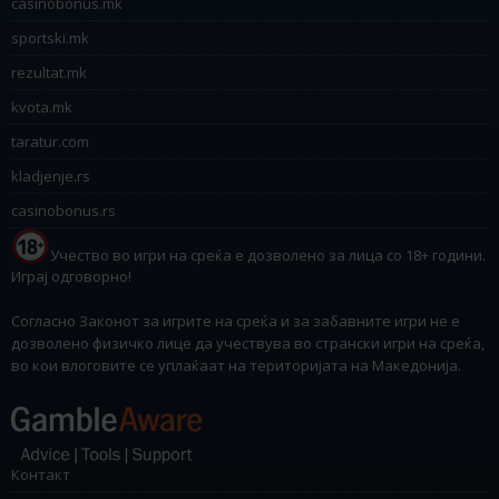
casinobonus.mk
sportski.mk
rezultat.mk
kvota.mk
taratur.com
kladjenje.rs
casinobonus.rs
Учество во игри на среќа е дозволено за лица со 18+ години.
Играј одговорно!
Согласно Законот за игрите на среќа и за забавните игри не е
дозволено физичко лице да учествува во странски игри на среќа,
во кои влоговите се уплаќаат на територијата на Македонија.
Контакт