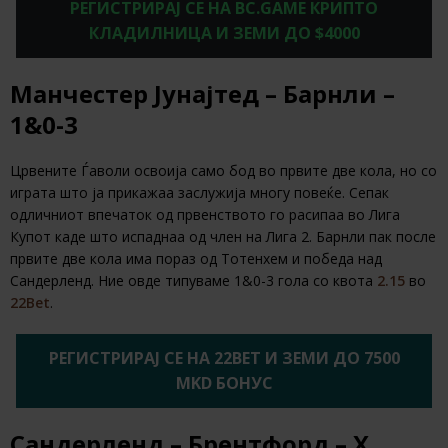
РЕГИСТРИРАЈ СЕ НА BC.GAME КРИПТО
КЛАДИЛНИЦА И ЗЕМИ ДО $4000
Манчестер Јунајтед – Барнли –
1&0-3
Црвените Ѓаволи освоија само бод во првите две кола, но со
играта што ја прикажаа заслужија многу повеќе. Сепак
одличниот впечаток од првенството го расипаа во Лига
Купот каде што испаднаа од член на Лига 2. Барнли пак после
првите две кола има пораз од Тотенхем и победа над
Сандерленд. Ние овде типуваме 1&0-3 гола со квота
2.15
во
22Bet
.
РЕГИСТРИРАЈ СЕ НА 22BET И ЗЕМИ ДО 7500
MKD БОНУС
Сандерленд – Брентфорд – Х