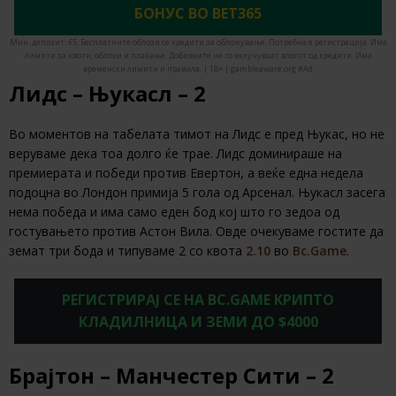
БОНУС ВО BET365
Мин. депозит: €5. Бесплатните облози се кредити за обложување. Потребна е регистрација. Има
лимити за квоти, облози и плаќање. Добивките не го вклучуваат влогот од кредити. Има
временски лимити и правила. | 18+ | gambleaware.org #Ad
Лидс – Њукасл – 2
Во моментов на табелата тимот на Лидс е пред Њукас, но не
веруваме дека тоа долго ќе трае. Лидс доминираше на
премиерата и победи против Евертон, а веќе една недела
подоцна во Лондон примија 5 гола од Арсенал. Њукасл засега
нема победа и има само еден бод кој што го зедоа од
гостувањето против Астон Вила. Овде очекуваме гостите да
земат три бода и типуваме 2 со квота
2.10
во
Bc.Game
.
РЕГИСТРИРАЈ СЕ НА BC.GAME КРИПТО
КЛАДИЛНИЦА И ЗЕМИ ДО $4000
Брајтон – Манчестер Сити – 2