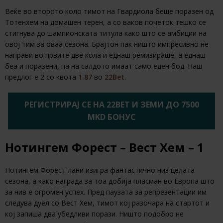
Веќе во второто коло тимот на Гвардиола беше поразен од
Тотенхем на домашен терен, а со ваков почеток тешко се
стигнува до шампионската титула како што се амбиции на
овој тим за оваа сезона. Брајтон пак ништо импресивно не
направи во првите две кола и еднаш ремизираше, а еднаш
беа и поразени, па на салдото имаат само еден бод. Наш
предлог е 2 со квота
1.87
во
22Bet
.
РЕГИСТРИРАЈ СЕ НА 22BET И ЗЕМИ ДО 7500
MKD БОНУС
Нотингем Форест – Вест Хем – 1
Нотингем Форест лани изигра фантастично низ целата
сезона, а како награда за тоа добија пласман во Европа што
за нив е огромен успех. Пред паузата за репрезентации им
следува дуел со Вест Хем, тимот кој разочара на стартот и
кој запиша два убедливи порази. Ништо подобро не