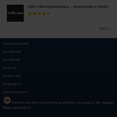
1xBit обложувалница – рецензија и бонус
Next »
casinobonus.mk
sportski.mk
rezultat.mk
kvota.mk
taratur.com
kladjenje.rs
casinobonus.rs
Учество во игри на среќа е дозволено за лица со 18+ години.
Играј одговорно!