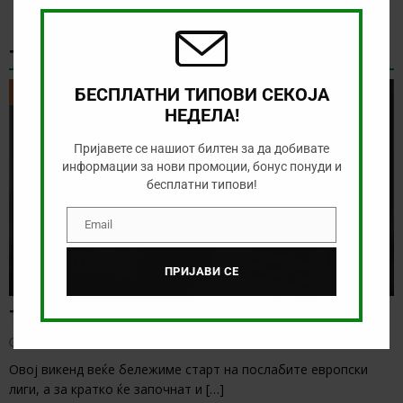
modu
ТИКЕТ НА ДЕНОТ
БЕСПЛАТНИ ТИПОВИ СЕКОЈА
ТИКЕТ НА ДЕНОТ
НЕДЕЛА!
Пријавете се нашиот билтен за да добивате
информации за нови промоции, бонус понуди и
бесплатни типови!
Email
Email
ПРИЈАВИ СЕ
Тикет на денот (петок, 07.08.2026)
август 7, 2026
Овој викенд веќе бележиме старт на послабите европски
лиги, а за кратко ќе започнат и
[…]