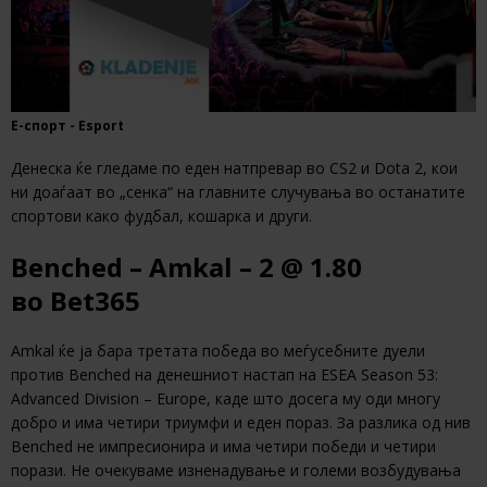
Е-спорт - Esport
Денеска ќе гледаме по еден натпревар во CS2 и Dota 2, кои
ни доаѓаат во „сенка“ на главните случувања во останатите
спортови како фудбал, кошарка и други.
Benched – Amkal – 2 @ 1.80
во Bet365
Amkal ќе ја бара третата победа во меѓусебните дуели
против Benched на денешниот настап на ESEA Season 53:
Advanced Division – Europe, каде што досега му оди многу
добро и има четири триумфи и еден пораз. За разлика од нив
Benched не импресионира и има четири победи и четири
порази. Не очекуваме изненадување и големи возбудувања