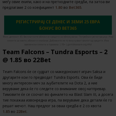
меѓу овие екипи, како и на претходните средби, па затоа ви
предлагаме 2 со коефициент
1.80
во
Bet365
.
РЕГИСТРИРАЈ СЕ ДЕНЕС И ЗЕМИ 25 ЕВРА
БОНУС ВО BET365
Мин. депозит: €5. Бесплатните облози се кредити за обложување. Потребна е регистрација. Има
лимити за квоти, облози и плаќање. Добивките не го вклучуваат влогот од кредити. Има
временски лимити и правила. | 18+ | gambleaware.org #Ad
Team Falcons – Tundra Esports – 2
@ 1.85 во 22Bet
Team Falcons ќе се судрат со македонскиот играч Saksa и
другарите кои го предводат Tundra Esports. Ова ќе биде
многу интересен меч за љубителите на Dota 2, а ние
веруваме дека ќе го следите со внимание овој натпревар.
Тимовите ќе се соочат во финалето на Blast Slam III, а досега
тие покажаа извонредна игра, па веруваме дека детали ќе го
решат мечот. Наш предлог за оваа средба е 2 со квота
1.85
во
22Bet
.