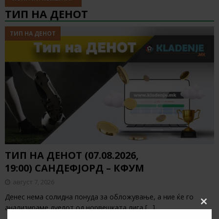
ТИП НА ДЕНОТ
ТИП НА ДЕНОТ
ТИП НА ДЕНОТ (07.08.2026,
19:00) САНДЕФЈОРД – КФУМ
август 7, 2026
Денес нема солидна понуда за обложување, а ние ќе го
анализираме дуелот од норвешката лига
[…]
Clos
this