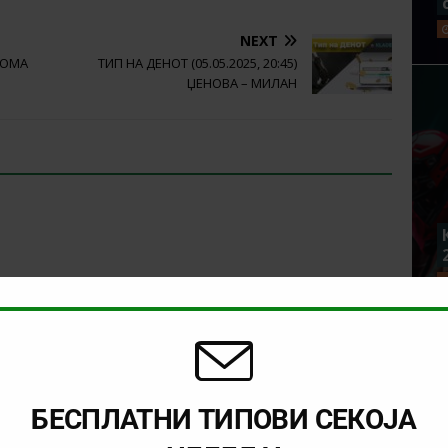
NEXT
 РОМА
ТИП НА ДЕНОТ (05.05.2025, 20:45)
ЏЕНОВА – МИЛАН
БЕСПЛАТНИ ТИПОВИ СЕКОЈА