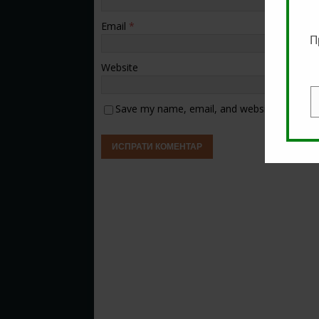
Email
*
П
Website
E
Save my name, email, and website in this b