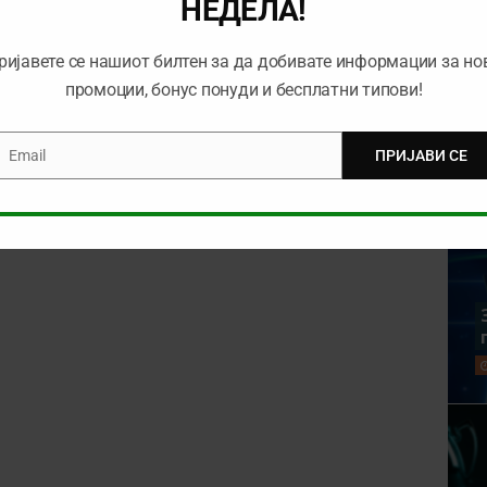
НЕДЕЛА!
ријавете се нашиот билтен за да добивате информации за но
промоции, бонус понуди и бесплатни типови!
Email
ПРИЈАВИ СЕ
mail
rowser for the next time I comment.