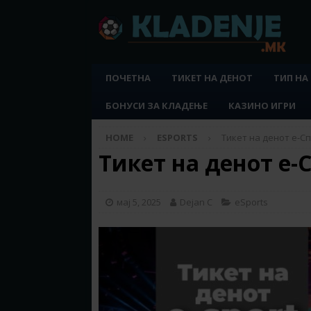
ПОЧЕТНА
ТИКЕТ НА ДЕНОТ
ТИП НА
БОНУСИ ЗА КЛАДЕЊЕ
КАЗИНО ИГРИ
HOME
ESPORTS
Тикет на денот е-Спо
Тикет на денот е-С
мај 5, 2025
Dejan C
eSports