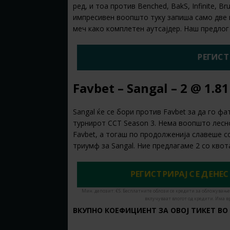
ред, и тоа против Benched, BakS, Infinite, Brut
импресивен воопшто туку запиша само две п
меч како комплетен аутсајдер. Наш предлог
РЕГИСТ
Favbet – Sangal – 2 @ 1.8
Sangal ќе се бори против Favbet за да го ф
турнирот CCT Season 3. Нема воопшто лесно 
Favbet, а тогаш по продолженија славеше со
триумф за Sangal. Ние предлагаме 2 со кво
РЕГИСТРИРАЈ СЕ ДЕНЕС
Мин. депозит: €5. Бесплатните облози се кредити за обложување
вклучуваат влогот од кредити. Има в
ВКУПНО КОЕФИЦИЕНТ ЗА ОВОЈ ТИКЕТ ВО