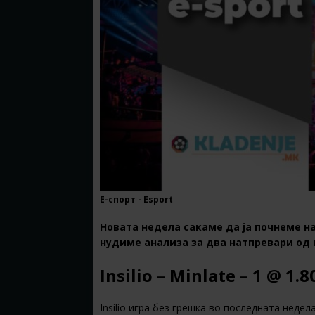
Е-спорт - Esport
Новата недела сакаме да ја почнеме на
нудиме анализа за два натпревари од 
Insilio – Minlate – 1 @ 1.
Insilio игра без грешка во последната недел