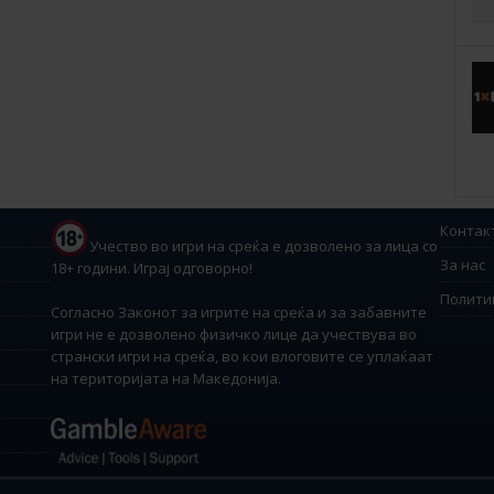
Контак
Учество во игри на среќа е дозволено за лица со
За нас
18+ години. Играј одговорно!
Полити
Согласно Законот за игрите на среќа и за забавните
игри не е дозволено физичко лице да учествува во
странски игри на среќа, во кои влоговите се уплаќаат
на територијата на Македонија.