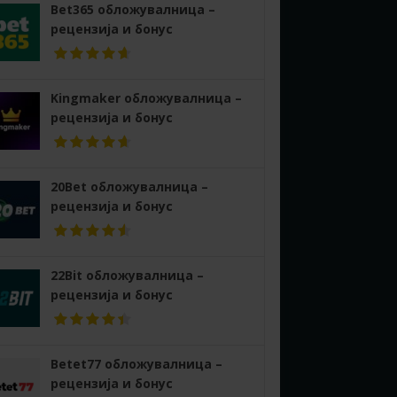
Bet365 обложувалница –
рецензија и бонус
Kingmaker обложувалница –
рецензија и бонус
20Bet обложувалница –
рецензија и бонус
22Bit обложувалница –
рецензија и бонус
Betet77 обложувалница –
рецензија и бонус