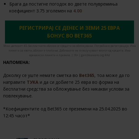
Брага да постигне погодок во двете полувремиња
коефициент 3.75 зголемен на
4.00
РЕГИСТРИРАЈ СЕ ДЕНЕС И ЗЕМИ 25 ЕВРА
БОНУС ВО BET365
Мин. депозит: €5. Бесплатните облози се кредити за обложување. Потребна е регистрација. Има
лимити за квоти, облози и плаќање. Добивките не го вклучуваат влогот од кредити. Има
временски лимити и правила. | 18+ | gambleaware.org #Ad
НАПОМЕНА:
Доколку се уште немате сметка во
Bet365
, тоа може да го
направите
ТУКА
и да си добиете 25 евра во форма на
бесплатни средства за обложување без никакви услови за
повлекување.
*Коефициентите од Bet365 се преземени на 25.04.2025 во
12:45 часот*