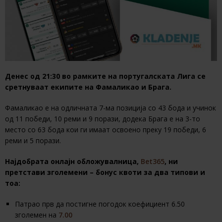
Денес од 21:30 во рамките на португалската Лига се
сретнуваат екипите на Фамаликао и Брага.
Фамаликао е на одличната 7-ма позиција со 43 бода и учинок
од 11 победи, 10 реми и 9 порази, додека Брага е на 3-то
место со 63 бода кои ги имаат освоено преку 19 победи, 6
реми и 5 порази.
Најдобрата онлајн обложувалница,
Bet365
, ни
претстави зголемени – бонус квоти за два типови и
тоа:
Патрао прв да постигне погодок коефициент 6.50
зголемен на
7.00