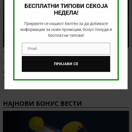
БЕСПЛАТНИ ТИПОВИ СЕКОЈА
НЕДЕЛА!
Пријавете се нашиот билтен за да добивате
информации за нови промоции, бонус понуди и
бесплатни типови!
Email
Email
Тикет на денот (среда, 05.08.2026)
август 5, 2026
ПРИЈАВИ СЕ
Денес имаме нешто послаба понуда, но затоа веќе утре таа
понуда ќе биде значително подобрена.
[…]
НАЈНОВИ БОНУС ВЕСТИ