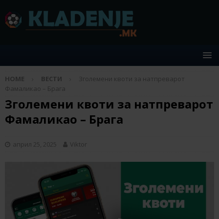
HOME
ВЕСТИ
Зголемени квоти за натпреварот
Фамаликао – Брага
Зголемени квоти за натпреварот
Фамаликао – Брага
април 25, 2025
Viktor