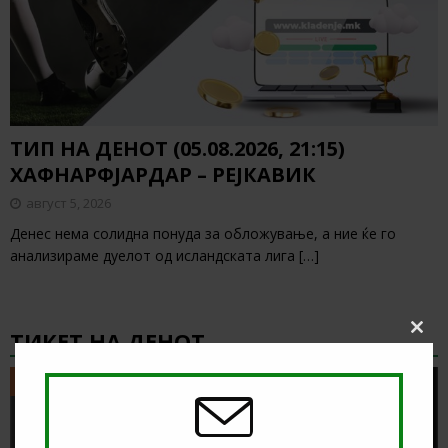
ТИП НА ДЕНОТ (05.08.2026, 21:15)
ХАФНАРФЈАРДАР – РЕЈКАВИК
август 5, 2026
Денес нема солидна понуда за обложување, а ние ќе го
анализираме дуелот од исландската лига
[…]
ТИКЕТ НА ДЕНОТ
Clos
this
modu
ТИКЕТ НА ДЕНОТ