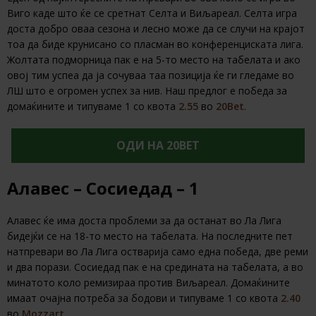
Виго каде што ќе се сретнат Селта и Виљареал. Селта игра
доста добро оваа сезона и лесно може да се случи на крајот
тоа да биде крунисано со пласман во конференциската лига.
Жолтата подморница пак е на 5-то место на табелата и ако
овој тим успеа да ја сочуваа таа позиција ќе ги гледаме во
ЛШ што е огромен успех за нив. Наш предлог е победа за
домаќините и типуваме 1 со квота
2.55
во
20Bet
.
ОДИ НА 20BET
Алавес – Сосиедад – 1
Алавес ќе има доста проблеми за да останат во Ла Лига
бидејќи се на 18-то место на табелата. На последните пет
натпревари во Ла Лига остварија само една победа, две реми
и два порази. Сосиедад пак е на средината на табелата, а во
минатото коло ремизираа против Виљареал. Домаќините
имаат очајна потреба за бодови и типуваме 1 со квота
2.40
во
Mozzart
.