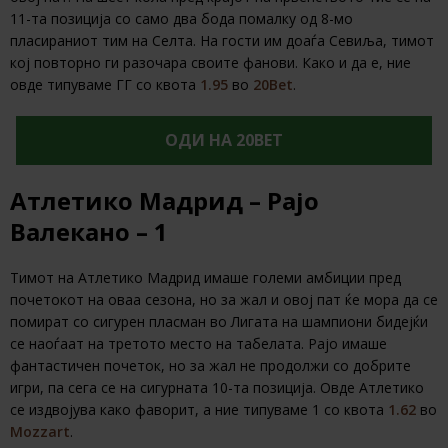
11-та позиција со само два бода помалку од 8-мо
пласираниот тим на Селта. На гости им доаѓа Севиља, тимот
кој повторно ги разочара своите фанови. Како и да е, ние
овде типуваме ГГ со квота
1.95
во
20Bet
.
ОДИ НА 20BET
Атлетико Мадрид – Рајо
Валекано – 1
Тимот на Атлетико Мадрид имаше големи амбиции пред
почетокот на оваа сезона, но за жал и овој пат ќе мора да се
помират со сигурен пласман во Лигата на шампиони бидејќи
се наоѓаат на третото место на табелата. Рајо имаше
фантастичен почеток, но за жал не продолжи со добрите
игри, па сега се на сигурната 10-та позиција. Овде Атлетико
се издвојува како фаворит, а ние типуваме 1 со квота
1.62
во
Mozzart
.