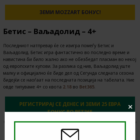
ЗЕМИ MOZZART БОНУС!
Бетис – Ваљадолид – 4+
Последниот натпревар ќе се изигра помеѓу Бетис и
Ваљадолид. Бетис игра фантастично во последно време и
навистина би било жално ако не обезбедат пласман во некој
од европските купови. За разлика од нив, Ваљадолид уште
малку и официјално ќе биде дел од Сегунда следната сезона
бидејќи се наоѓаат на последната позиција на табелата. Ние
овде типуваме 4+ со квота
2.18
во
Bet365
.
РЕГИСТРИРАЈ СЕ ДЕНЕС И ЗЕМИ 25 ЕВРА
Clos
БОНУС ВО BET365
this
modu
Мин. депозит: €5. Бесплатните облози се кредити за обложување. Потребна е регистрација. Има
лимити за квоти, облози и плаќање. Добивките не го вклучуваат влогот од кредити. Има
временски лимити и правила. | 18+ | gambleaware.org #Ad