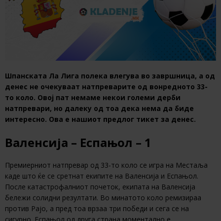
Шпанската Ла Лига полека влегува во завршница, а од
денес не очекуваат натпреварите од вонредното 33-
то коло. Овој пат немаме некои големи дерби
натпревари, но далеку од тоа дека нема да биде
интересно. Ова е нашиот предлог тикет за денес.
Валенсија – Еспањол – 1
Премиерниот натпревар од 33-то коло се игра на Местаља
каде што ќе се сретнат екипите на Валенсија и Еспањол.
После катастрофалниот почеток, екипата на Валенсија
бележи солидни резултати. Во минатото коло ремизираа
против Рајо, а пред тоа врзаа три победи и сега се на
сигурно. Еспањол од друга страна моментално е