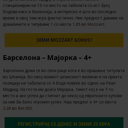
станциониран на 13-то место на табелата со ист број
бодови како и Валенсија, а интересно е што во последно
време и овој тим игра фантастично. Ние предност даваме на
домаќините и типуваме 1 со квота
1.85
во
Mozzart
.
ЗЕМИ MOZZART БОНУС!
Барселона – Мајорка – 4+
Барселона држи се во свои раце кога е во прашање титулата
во Шпанија. Во овој момент шпанскиот великан е на првата
позиција на табелата со 4 бода повеќе во однос на Реал
Мадрид. На гости им доаѓа Мајорка, тимот кој е на 7-то
место и ако успеа да стигнат до некој од европските купови
за нив би било огромен успех. Наш предлог е 4+ со квота
2.20
во
Bet365
.
РЕГИСТРИРАЈ СЕ ДЕНЕС И ЗЕМИ 25 ЕВРА