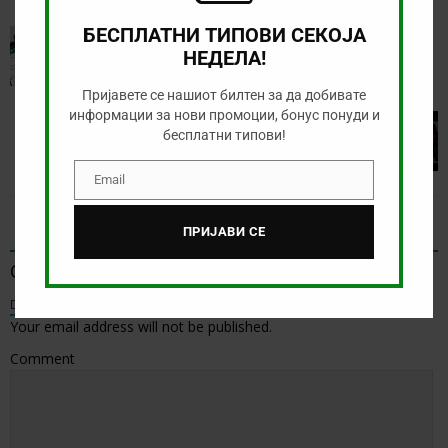
БЕСПЛАТНИ ТИПОВИ СЕКОЈА
PREVIOUS
НЕДЕЛА!
Зголемени квоти за натпреварот Нант – ПСЖ
Пријавете се нашиот билтен за да добивате
информации за нови промоции, бонус понуди и
NEXT
бесплатни типови!
Тикет на денот е-Спорт (23.04.2025)
Email
Email
BE THE FIRST TO COMMENT
ПРИЈАВИ СЕ
Оставете коментар
Default Comments (0)
Facebook Comments
Your email address will not be published.
Comment