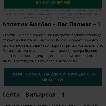
БОНУС ВО BET365
Мин. депозит: €5. Бесплатните облози се кредити за обложување. Потребна е регистрација. Има
лимити за квоти, облози и плаќање. Добивките не го вклучуваат влогот од кредити. Има
временски лимити и правила. | 18+ | gambleaware.org #Ad
Атлетик Билбао – Лас Палмас – 1
Атлетик Билбао е сериозен во намерата следната сезона да
стигнат до Лигата на шампиони. Во овој момент се на 4-то
место и веруваме дека ќе го издржат притисокот до крај. Лас
Палмас пак има други проблеми и мора да собира бодови за
опстанок, но за жал делува дека на овој натпревар немаат
шанси. Ние типуваме 1 со квота
1.40
во
22Bet
.
РЕГИСТРИРАЈ СЕ НА 22BET И ЗЕМИ ДО 7500
MKD БОНУС
Селта – Виљареал – 1
Еден од најинтересните натпревари во ова коло се игра во