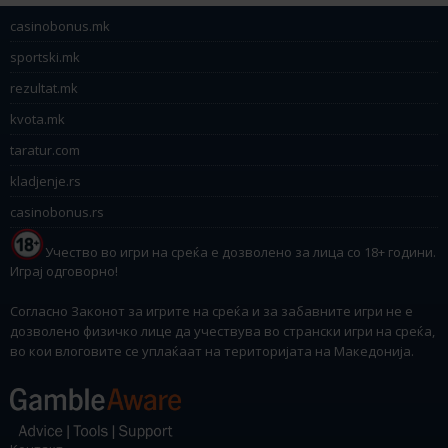
casinobonus.mk
sportski.mk
rezultat.mk
kvota.mk
taratur.com
kladjenje.rs
casinobonus.rs
Учество во игри на среќа е дозволено за лица со 18+ години.
Играј одговорно!
Согласно Законот за игрите на среќа и за забавните игри не е
дозволено физичко лице да учествува во странски игри на среќа,
во кои влоговите се уплаќаат на територијата на Македонија.