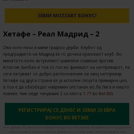
ЗЕМИ MOZZART БОНУС!
Хетафе – Реал Мадрид – 2
Ова коло носи и мини градско дерби. Клубот од
предградието на Мадрид ќе го дочека кралскиот клуб. Во
минатото коло актуелниот шампион славеше против
Атлетик Билбао и тоа со гол во финишот на натпреварот, па
сега патуваат со добро расположение на овој натпревар.
Хетафе од друга страна ќе ја исполни својата примарна цел,
а тоа е да обезбедат навремен опстанок во Ла Лига и ништо
повеќе. Ние овде типуваме 2 со квота
1.77
во
Bet365
.
РЕГИСТРИРАЈ СЕ ДЕНЕС И ЗЕМИ 25 ЕВРА
БОНУС ВО BET365
Мин. депозит: €5. Бесплатните облози се кредити за обложување. Потребна е регистрација. Има
лимити за квоти, облози и плаќање. Добивките не го вклучуваат влогот од кредити. Има