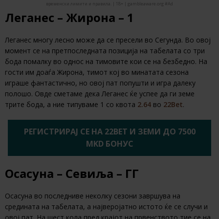
временски лимити и правила. | 18+ | gambleaware.org #Ad
Леганес – Жирона – 1
Леганес многу лесно може да се пресели во Сегунда. Во овој
момент се на претпоследната позиција на табелата со три
бода помалку во однос на тимовите кои се на безбедно. На
гости им доаѓа Жирона, тимот кој во минатата сезона
играше фантастично, но овој пат попушти и игра далеку
полошо. Овде сметаме дека Леганес ќе успее да ги земе
трите бода, а ние типуваме 1 со квота
2.64
во
22Bet
.
РЕГИСТРИРАЈ СЕ НА 22BET И ЗЕМИ ДО 7500
MKD БОНУС
Осасуна – Севиља – ГГ
Осасуна во последниве неколку сезони завршува на
средината на табелата, а најверојатно истото ќе се случи и
овој пат. На шест кола пред крајот на првенството тие се на