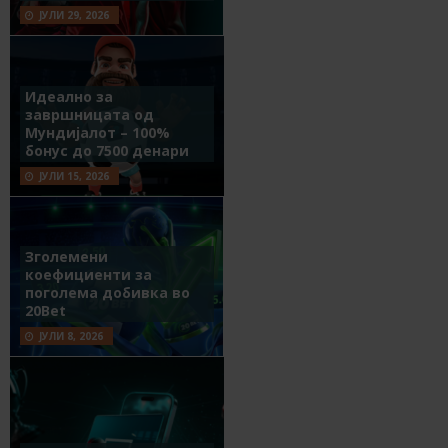
ЈУЛИ 29, 2026
Идеално за
завршницата од
Мундијалот – 100%
бонус до 7500 денари
ЈУЛИ 15, 2026
Зголемени
коефициенти за
поголема добивка во
20Bet
ЈУЛИ 8, 2026