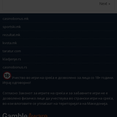
Next »
casinobonus.mk
sportski.mk
rezultat.mk
kvota.mk
taratur.com
kladjenje.rs
casinobonus.rs
Учество во игри на среќа е дозволено за лица со 18+ години.
Играј одговорно!
Согласно Законот за игрите на среќа и за забавните игри не е
дозволено физичко лице да учествува во странски игри на среќа,
во кои влоговите се уплаќаат на територијата на Македонија.