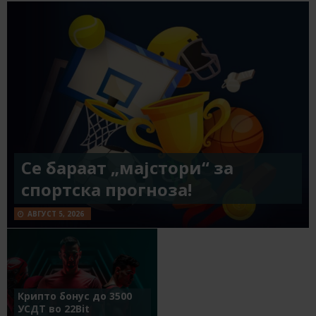
Се бараат „мајстори“ за
спортска прогноза!
АВГУСТ 5, 2026
Крипто бонус до 3500
УСДТ во 22Bit