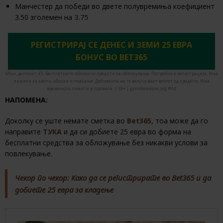
Манчестер да победи во двете полувремиња коефициент
3.50 зголемен на
3.75
РЕГИСТРИРАЈ СЕ ДЕНЕС И ЗЕМИ 25 ЕВРА
БОНУС ВО BET365
Мин. депозит: €5. Бесплатните облози се кредити за обложување. Потребна е регистрација. Има
лимити за квоти, облози и плаќање. Добивките не го вклучуваат влогот од кредити. Има
временски лимити и правила. | 18+ | gambleaware.org #Ad
НАПОМЕНА:
Доколку се уште немате сметка во
Bet365
, тоа може да го
направите
ТУКА
и да си добиете 25 евра во форма на
бесплатни средства за обложување без никакви услови за
повлекување.
Чекор по чекор: Како да се регистрирате во Bet365 и да
добиете 25 евра за кладење