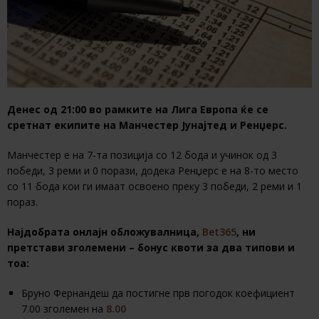
Денес од 21:00 во рамките на Лига Европа ќе се
сретнат екипите на Манчестер Јунајтед и Ренџерс.
Манчестер е на 7-та позиција со 12 бода и учинок од 3
победи, 3 реми и 0 порази, додека Ренџерс е на 8-то место
со 11 бода кои ги имаат освоено преку 3 победи, 2 реми и 1
пораз.
Најдобрата онлајн обложувалница,
Bet365
, ни
претстави зголемени – бонус квоти за два типови и
тоа:
Бруно Фернандеш да постигне прв погодок коефициент
7.00 зголемен на
8.00