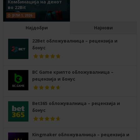
Комбинација на денот
во 22Bit
ЈУЛИ 1, 2026
Најдобри
Најнови
22Bet обложувалница – рецензија и
бонус
BC Game крипто обложувалница –
рецензија и бонус
Bet365 обложувалница – рецензија и
бонус
Kingmaker обложувалница – рецензија и