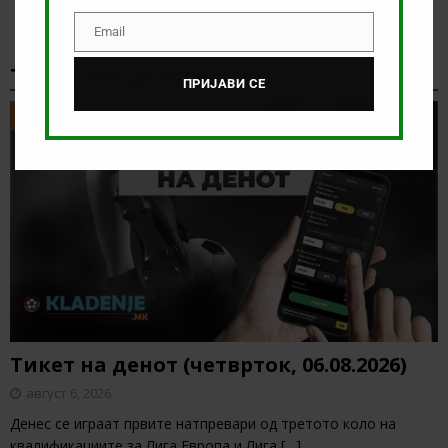
Email
Email
ТИКЕТ НА ДЕНОТ
ПРИЈАВИ СЕ
ТИКЕТ НА ДЕНОТ
Тикет на денот (четврток, 06.08.2026)
август 6, 2026
Денес се играат првите натпревари од третото коло на
квалификациите за Лига Европа и Лига
[…]