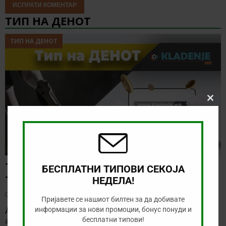
ТИП НА ДЕНОТ
ТИП НА ДЕНОТ
Clos
this
modu
ТИП НА ДЕНОТ (06.08.2026, 17:00) ИНТЕР
БЕСПЛАТНИ ТИПОВИ СЕКОЈА
ТУРКУ – ВАДУС
НЕДЕЛА!
август 6, 2026
Пријавете се нашиот билтен за да добивате
Денес има солидна понуда за обложување, а ние ќе го
информации за нови промоции, бонус понуди и
бесплатни типови!
анализираме дуелот од Конференциската лига
[…]