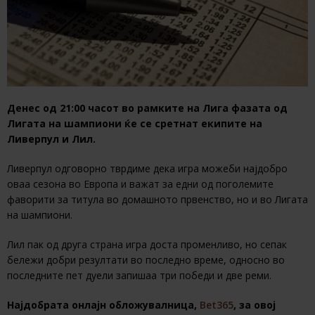
Денес од 21:00 часот во рамките на Лига фазата од
Лигата на шампиони ќе се сретнат екипите на
Ливерпул и Лил.
Ливерпул одговорно тврдиме дека игра можеби најдобро
оваа сезона во Европа и важат за едни од поголемите
фаворити за титула во домашното првенство, но и во Лигата
на шампиони.
Лил пак од друга страна игра доста променливо, но сепак
бележи добри резултати во последно време, односно во
последните пет дуели запишаа три победи и две реми.
Најдобрата онлајн обложувалница,
Bet365
, за овој