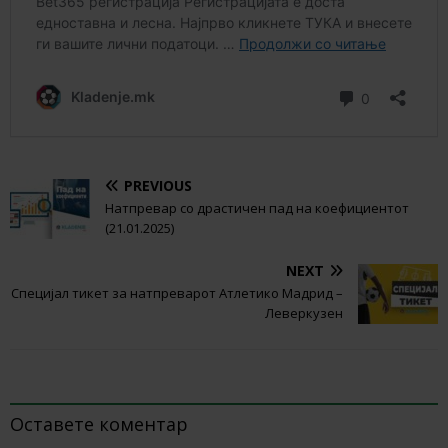
PREVIOUS
Натпревар со драстичен пад на коефициентот
(21.01.2025)
NEXT
Специјал тикет за натпреварот Атлетико Мадрид –
Леверкузен
BE THE FIRST TO COMMENT
Оставете коментар