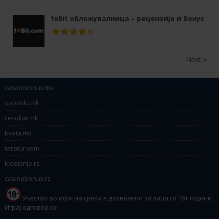
1xBit обложувалница – рецензија и бонус
Next »
casinobonus.mk
sportski.mk
rezultat.mk
kvota.mk
taratur.com
kladjenje.rs
casinobonus.rs
Учество во игри на среќа е дозволено за лица со 18+ години.
Играј одговорно!