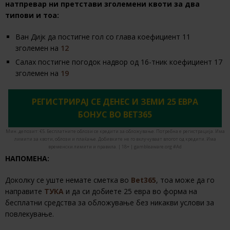
натпревар ни претстави зголемени квоти за два
типови и тоа:
Ван Дијк да постигне гол со глава коефициент 11
зголемен на
12
Салах постигне погодок надвор од 16-тник коефициент 17
зголемен на
19
РЕГИСТРИРАЈ СЕ ДЕНЕС И ЗЕМИ 25 ЕВРА
БОНУС ВО BET365
Мин. депозит: €5. Бесплатните облози се кредити за обложување. Потребна е регистрација. Има
лимити за квоти, облози и плаќање. Добивките не го вклучуваат влогот од кредити. Има
временски лимити и правила. | 18+ | gambleaware.org #Ad
НАПОМЕНА:
Доколку се уште немате сметка во
Bet365
, тоа може да го
направите
ТУКА
и да си добиете 25 евра во форма на
бесплатни средства за обложување без никакви услови за
повлекување.